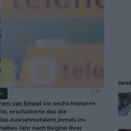
Gerad
0
e!
Fem van Empel
vor sechs Monaten
te, erschütterte das die
b das Ausnahmetalent jemals ins
halbes Jahr nach Beginn ihrer