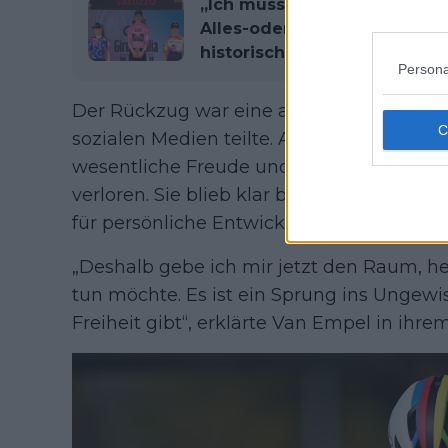
„Ich musste wagen, alles zu 
Alles-oder-nichts-Wagnis be
historischen Grand-Tour-Hatt
Persona
Der Rückzug war eine abgewogene Entsch
sozialen Medien teilte. Auf LinkedIn schri
wesentliche Freude und Motivation für T
verloren. Sie blieb klar bei ihrer Wahl un
für persönliche Entwicklung und Wohlbef
„Deshalb gebe ich mir jetzt den Raum, he
tun möchte. Es ist ein Sprung ins Ungewis
Freiheit gibt“, erklärte Van Empel in ihrem