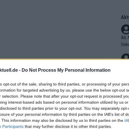
Akt
Als 
Seku
ring
olle
und 
Radr
tuell.de -
Do Not Process My Personal Information
er F
ss T
riff
onen
to opt-out of the sale, sharing to third parties, or processing of your per
Die 
as g
tonte sie, wie sehr sie die Distanz zum
formation for targeted advertising by us, please use the below opt-out s
as e
Erfo
„Ich genieße derzeit die ganze
Mich
r selection. Please note that after your opt-out request is processed y
ür z
Zeic
eing interest-based ads based on personal information utilized by us or
Gest
roep Brabant
.
Mont
disclosed to third parties prior to your opt-out. You may separately opt-
et. 
n di
losure of your personal information by third parties on the IAB’s list of
die 
. This information may also be disclosed by us to third parties on the
IA
Auf 
Participants
that may further disclose it to other third parties.
en.D