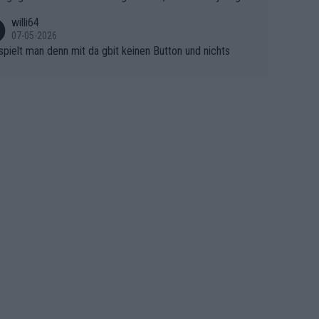
asser, aber SD Worx und Vollering müssen jetzt All-In ge
ht mitfährt!!!
 (gregmann)
willi64
07-05-2026
spielt man denn mit da gbit keinen Button und nichts