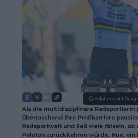
Folgt uns auf Googl
Als die multidisziplinäre Radsportlerin
überraschend ihre Profikarriere pausier
Radsportwelt und ließ viele rätseln, o
Peloton zurückkehren würde. Nun, ein 