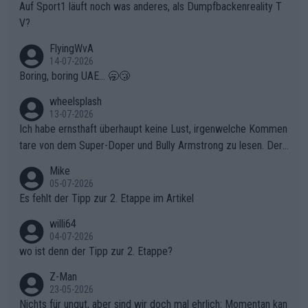
Auf Sport1 läuft noch was anderes, als Dumpfbackenreality T
V?
FlyingWvA
14-07-2026
Boring, boring UAE... 🥱😴
wheelsplash
13-07-2026
Ich habe ernsthaft überhaupt keine Lust, irgenwelche Kommen
tare von dem Super-Doper und Bully Armstrong zu lesen. Der
Typ ist so was von daneben. Er kann seine Meinung haben, abe
Mike
r die gehört nicht in dieses Medium!
05-07-2026
Es fehlt der Tipp zur 2. Etappe im Artikel
willi64
04-07-2026
wo ist denn der Tipp zur 2. Etappe?
Z-Man
23-05-2026
Nichts für ungut, aber sind wir doch mal ehrlich: Momentan kan