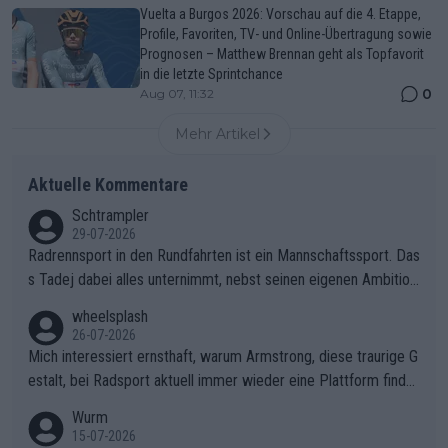
Vuelta a Burgos 2026: Vorschau auf die 4. Etappe,
Profile, Favoriten, TV- und Online-Übertragung sowie
Prognosen – Matthew Brennan geht als Topfavorit
in die letzte Sprintchance
0
Aug 07, 11:32
Mehr Artikel
Aktuelle Kommentare
Schtrampler
29-07-2026
Radrennsport in den Rundfahrten ist ein Mannschaftssport. Das
s Tadej dabei alles unternimmt, nebst seinen eigenen Ambition
en, gegenüber seinen Helfern Solidarität zu zeigen und so das
wheelsplash
ganze Team auch mental stark zu machen und konkret am Erf
26-07-2026
olg teilzuhaben, ist ihm ganz hoch anzurechnen. Das ist ein Zei
Mich interessiert ernsthaft, warum Armstrong, diese traurige G
chen weit über den Radsport hinaus.
estalt, bei Radsport aktuell immer wieder eine Plattform finde
t. Könnte mir die Redaktion diese Frage beantworten?
Wurm
15-07-2026