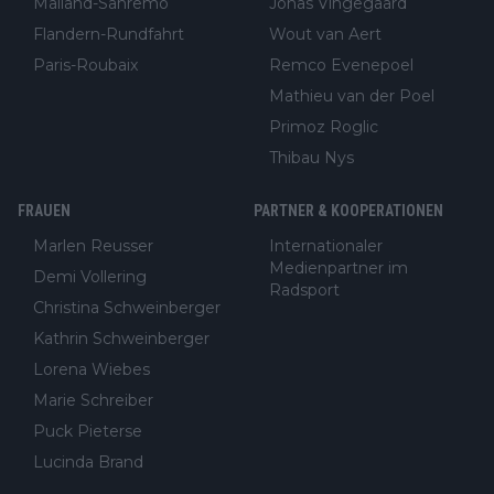
Mailand-Sanremo
Jonas Vingegaard
Flandern-Rundfahrt
Wout van Aert
Paris-Roubaix
Remco Evenepoel
Mathieu van der Poel
Primoz Roglic
Thibau Nys
FRAUEN
PARTNER & KOOPERATIONEN
Marlen Reusser
Internationaler
Medienpartner im
Demi Vollering
Radsport
Christina Schweinberger
Kathrin Schweinberger
Lorena Wiebes
Marie Schreiber
Puck Pieterse
Lucinda Brand