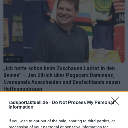
Radsport
„Ich hatte schon beim Zuschauen Laktat in den
Beinen“ – Jan Ullrich über Pogacars Dominanz,
Evenepoels Ausscheiden und Deutschlands neuen
Hoffnungsträger
22 Juli 2025
radsportaktuell.de -
Do Not Process My Personal
Information
Mehr Artikel
If you wish to opt-out of the sale, sharing to third parties, or
processing of your personal or sensitive information for