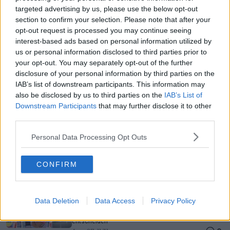
Gerade In
targeted advertising by us, please use the below opt-out
section to confirm your selection. Please note that after your
Gesucht: Redakteur für Radsportaktuell.de
0
opt-out request is processed you may continue seeing
Aug 07, 14:06
interest-based ads based on personal information utilized by
us or personal information disclosed to third parties prior to
your opt-out. You may separately opt-out of the further
disclosure of your personal information by third parties on the
Keine Radsportnachricht mehr verpassen – Folge
IAB’s list of downstream participants. This information may
RadsportAktuell bei Google!
0
Aug 07, 12:06
also be disclosed by us to third parties on the
IAB’s List of
Downstream Participants
that may further disclose it to other
third parties.
Vuelta a Burgos 2026: Vorschau auf die 4. Etappe,
Personal Data Processing Opt Outs
Profile, Favoriten, TV- und Online-Übertragung sowie
Prognosen – Matthew Brennan geht als Topfavorit
in die letzte Sprintchance
CONFIRM
0
Aug 07, 11:32
Polen-Rundfahrt 2026: Vorschau auf die 5. Etappe,
Profile, Favoriten, TV- und Online-Übertragung sowie
Data Deletion
Data Access
Privacy Policy
Prognosen – 11-Prozent-Rampe soll das Rennen
entscheiden