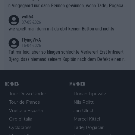
n Vingegaard nur dann Rennen gewinnen, wenn Tadej Pogacar
nicht mitfährt!!!
willi64
07-05-2026
wie spielt man denn mit da gbit keinen Button und nichts
FlyingWvA
16-04-2026
Tut mir leid, aber so klingen schlechte Verlierer! Erst kritisiert
Bjerg, dass niemand seinem Kapitän nach dem Defekt einen ro
ten Teppich ausrollt. Dann schimpft Pogacar selber über seine
"Shimano-Schubkarre", ehe Morgado denkt, dass der Weltmeis
ter mit einem platten Reifen ins Velodrome einfuhr. Schlechter
RENNEN
MÄNNER
Stil!!! Insbesondere, wenn man sich die Rennsituation vor dem
Tour Down Under
Florian Lipowitz
Defekt anschaut - wer andern eine Grube gräbt, fällt selbst hin
Tour de France
Nils Politt
ein.
Vuelta a España
Jan Ullrich
Giro d'Italia
Marcel Kittel
Cyclocross
Tadej Pogacar