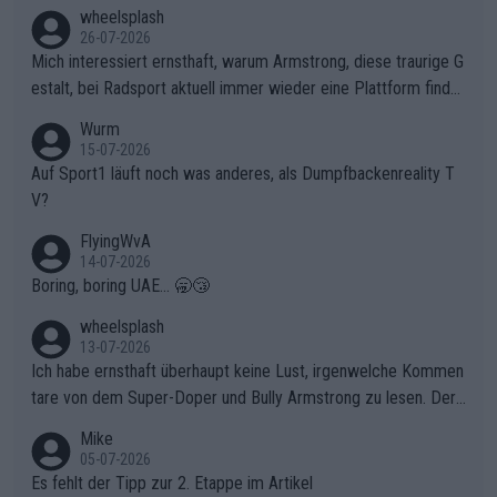
en, gegenüber seinen Helfern Solidarität zu zeigen und so das
wheelsplash
ganze Team auch mental stark zu machen und konkret am Erf
26-07-2026
olg teilzuhaben, ist ihm ganz hoch anzurechnen. Das ist ein Zei
Mich interessiert ernsthaft, warum Armstrong, diese traurige G
chen weit über den Radsport hinaus.
estalt, bei Radsport aktuell immer wieder eine Plattform finde
t. Könnte mir die Redaktion diese Frage beantworten?
Wurm
15-07-2026
Auf Sport1 läuft noch was anderes, als Dumpfbackenreality T
V?
FlyingWvA
14-07-2026
Boring, boring UAE... 🥱😴
wheelsplash
13-07-2026
Ich habe ernsthaft überhaupt keine Lust, irgenwelche Kommen
tare von dem Super-Doper und Bully Armstrong zu lesen. Der
Typ ist so was von daneben. Er kann seine Meinung haben, abe
Mike
r die gehört nicht in dieses Medium!
05-07-2026
Es fehlt der Tipp zur 2. Etappe im Artikel