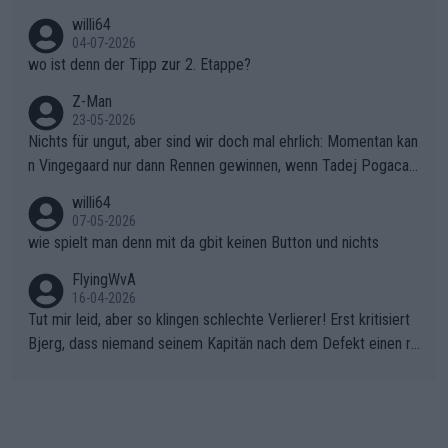
willi64
04-07-2026
wo ist denn der Tipp zur 2. Etappe?
Z-Man
23-05-2026
Nichts für ungut, aber sind wir doch mal ehrlich: Momentan kan
n Vingegaard nur dann Rennen gewinnen, wenn Tadej Pogacar
nicht mitfährt!!!
willi64
07-05-2026
wie spielt man denn mit da gbit keinen Button und nichts
FlyingWvA
16-04-2026
Tut mir leid, aber so klingen schlechte Verlierer! Erst kritisiert
Bjerg, dass niemand seinem Kapitän nach dem Defekt einen ro
ten Teppich ausrollt. Dann schimpft Pogacar selber über seine
"Shimano-Schubkarre", ehe Morgado denkt, dass der Weltmeis
ter mit einem platten Reifen ins Velodrome einfuhr. Schlechter
Stil!!! Insbesondere, wenn man sich die Rennsituation vor dem