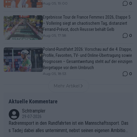
0
Aug 05, 19:00
Ergebnisse Tour de France Femmes 2026, Etappe 5
– Vollering siegt an chaotischem Tag, distanziert
Ferrand-Prévot, doch Reusser behält Gelb
0
Aug 05, 17:58
Poland-Rundfahrt 2026: Vorschau auf die 4. Etappe,
Profile, Favoriten, TV- und Online-Übertragung sowie
Prognosen – Gesamtwertung steht auf der einzigen
Bergetappe vor dem Umbruch
0
Aug 05, 18:53
Mehr Artikel
Aktuelle Kommentare
Schtrampler
29-07-2026
Radrennsport in den Rundfahrten ist ein Mannschaftssport. Das
s Tadej dabei alles unternimmt, nebst seinen eigenen Ambition