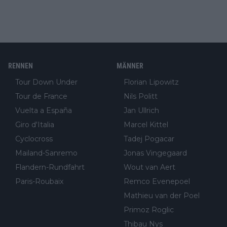
RENNEN
MÄNNER
Tour Down Under
Florian Lipowitz
Tour de France
Nils Politt
Vuelta a España
Jan Ullrich
Giro d'Italia
Marcel Kittel
Cyclocross
Tadej Pogacar
Mailand-Sanremo
Jonas Vingegaard
Flandern-Rundfahrt
Wout van Aert
Paris-Roubaix
Remco Evenepoel
Mathieu van der Poel
Primoz Roglic
Thibau Nys