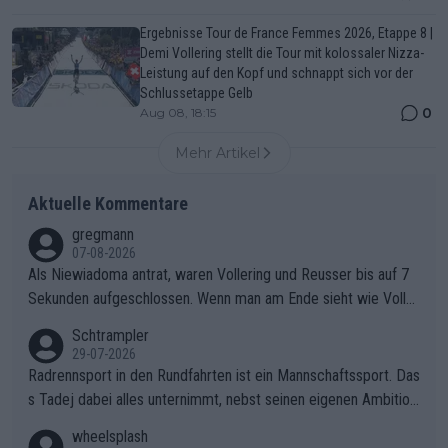
Ergebnisse Tour de France Femmes 2026, Etappe 8 |
Demi Vollering stellt die Tour mit kolossaler Nizza-
Leistung auf den Kopf und schnappt sich vor der
Schlussetappe Gelb
0
Aug 08, 18:15
Mehr Artikel
Aktuelle Kommentare
gregmann
07-08-2026
Als Niewiadoma antrat, waren Vollering und Reusser bis auf 7
Sekunden aufgeschlossen. Wenn man am Ende sieht wie Voller
ing Reusser hat stehen lassen, ist es unverständlich, wieso Voll
Schtrampler
ering die 7 Sekunden zu Niewiadoma nicht geschlossen hat un
29-07-2026
d den Abstand hat anwachsen lassen. Ein schwerer taktischer
Radrennsport in den Rundfahrten ist ein Mannschaftssport. Das
Fehler, der den Tour Sieg kosten wird.Diese Beobachtung trifft
s Tadej dabei alles unternimmt, nebst seinen eigenen Ambition
den taktischen Kern dieser dramatischen Etappe perfekt. Die
en, gegenüber seinen Helfern Solidarität zu zeigen und so das
wheelsplash
Zögerlichkeit von Demi Vollering in diesem Moment war das e
ganze Team auch mental stark zu machen und konkret am Erf