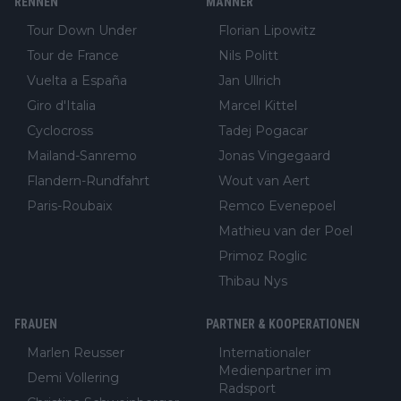
RENNEN
MÄNNER
Tour Down Under
Florian Lipowitz
Tour de France
Nils Politt
Vuelta a España
Jan Ullrich
Giro d'Italia
Marcel Kittel
Cyclocross
Tadej Pogacar
Mailand-Sanremo
Jonas Vingegaard
Flandern-Rundfahrt
Wout van Aert
Paris-Roubaix
Remco Evenepoel
Mathieu van der Poel
Primoz Roglic
Thibau Nys
FRAUEN
PARTNER & KOOPERATIONEN
Marlen Reusser
Internationaler
Medienpartner im
Demi Vollering
Radsport