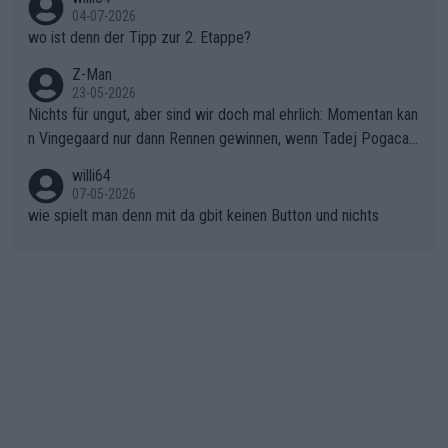
gibt. Diese Etappe wird sicher als der psychologische Wendep
04-07-2026
unkt dieser Tour in die Geschichte eingehen. Wenn man bei so
wo ist denn der Tipp zur 2. Etappe?
einem harten Aufstieg einmal den Moment verpasst und der K
onkurrentin die "zweite Luft" schenkt, ist der Schaden am Ber
Z-Man
23-05-2026
g kaum noch zu reparieren.Vor uns liegt nun das große Finale R
Nichts für ungut, aber sind wir doch mal ehrlich: Momentan kan
ichtung Nizza. Niewiadoma hat psychologisch Oberwasser, ab
n Vingegaard nur dann Rennen gewinnen, wenn Tadej Pogacar
er SD Worx und Vollering müssen jetzt All-In gehen. (gregman
nicht mitfährt!!!
n)
willi64
07-05-2026
wie spielt man denn mit da gbit keinen Button und nichts