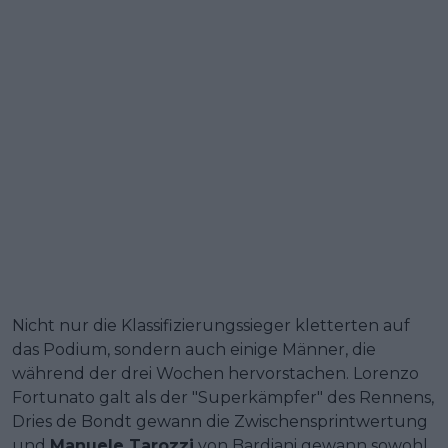
Nicht nur die Klassifizierungssieger kletterten auf
das Podium, sondern auch einige Männer, die
während der drei Wochen hervorstachen. Lorenzo
Fortunato galt als der "Superkämpfer" des Rennens,
Dries de Bondt gewann die Zwischensprintwertung
und
Manuele Tarozzi
von Bardiani gewann sowohl