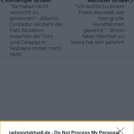
Vorheriger Artikel
Nächster Artikel
"Sie haben nicht
"Ich wollte zu einem
versucht zu
Team, das weiß, wie
gewinnen" - Alberto
man große
Contador versteht die
Rundfahrten
Patt-Situation
gewinnt" - Simon
zwischen del Toro
Yates' Wechsel zu
und Carapaz in
Visma hat sich gelohnt
Sestriere immer noch
nicht
radsportaktuell.de -
Do Not Process My Personal