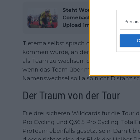
Steht Wout Van Aert kurz vo
Comeback? Belgier meldet s
Persona
Upload im Training zurück
Tietema selbst sprach offen über den Sch
kommen würde, an dem mein Name aus
als Team zu wachsen, brauchen wir finanzie
wenn das Team über meine Person hinau
Namenswechsel soll also nicht Distanz s
Der Traum von der Tour
Die drei sicheren Wildcards für die Tour 
Pro Cycling und Q36.5 Pro Cycling. TotalE
ProTeam ebenfalls gesetzt sein. Damit bl
diesen richtet sich der Blick der Unibet R