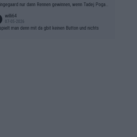
ingegaard nur dann Rennen gewinnen, wenn Tadej Pogaca
asser, aber SD Worx und Vollering müssen jetzt All-In ge
ht mitfährt!!!
 (gregmann)
willi64
07-05-2026
spielt man denn mit da gbit keinen Button und nichts