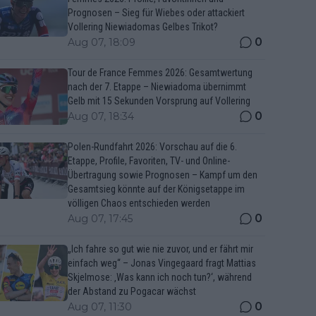
Prognosen – Sieg für Wiebes oder attackiert
Vollering Niewiadomas Gelbes Trikot?
0
Aug 07, 18:09
Tour de France Femmes 2026: Gesamtwertung
nach der 7. Etappe – Niewiadoma übernimmt
Gelb mit 15 Sekunden Vorsprung auf Vollering
0
Aug 07, 18:34
Polen-Rundfahrt 2026: Vorschau auf die 6.
Etappe, Profile, Favoriten, TV- und Online-
Übertragung sowie Prognosen – Kampf um den
Gesamtsieg könnte auf der Königsetappe im
völligen Chaos entschieden werden
0
Aug 07, 17:45
„Ich fahre so gut wie nie zuvor, und er fährt mir
einfach weg“ – Jonas Vingegaard fragt Mattias
Skjelmose: ‚Was kann ich noch tun?‘, während
der Abstand zu Pogacar wächst
0
Aug 07, 11:30