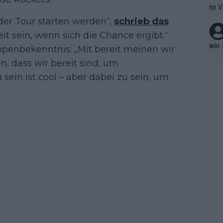
nn V
berw
r nic
der Tour starten werden“,
schrieb das
hen.
it sein, wenn sich die Chance ergibt.“
wie 
ippenbekenntnis: „Mit bereit meinen wir
n, dass wir bereit sind, um
ein ist cool – aber dabei zu sein, um