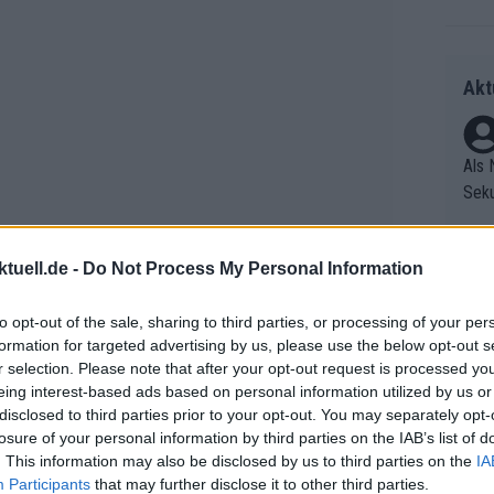
Akt
Als 
Seku
ring
olle
tuell.de -
Do Not Process My Personal Information
und 
Radr
er F
ss T
to opt-out of the sale, sharing to third parties, or processing of your per
riff
onen
den Rockets und Rose. Rose ist ein
formation for targeted advertising by us, please use the below opt-out s
Die 
as g
ut und Unternehmertum verbinden uns.
r selection. Please note that after your opt-out request is processed y
as e
Erfo
Mich
eing interest-based ads based on personal information utilized by us or
n ihre Branchen verändern“, erklärte
ür z
Zeic
Gest
disclosed to third parties prior to your opt-out. You may separately opt-
r neuen Partnerschaft.
Mont
losure of your personal information by third parties on the IAB’s list of
et. 
n di
. This information may also be disclosed by us to third parties on the
IA
die 
Participants
that may further disclose it to other third parties.