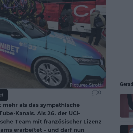
Gerad
0
e!
t mehr als das sympathische
ube-Kanals. Als 26. der UCI-
ische Team mit französischer Lizenz
eams erarbeitet – und darf nun