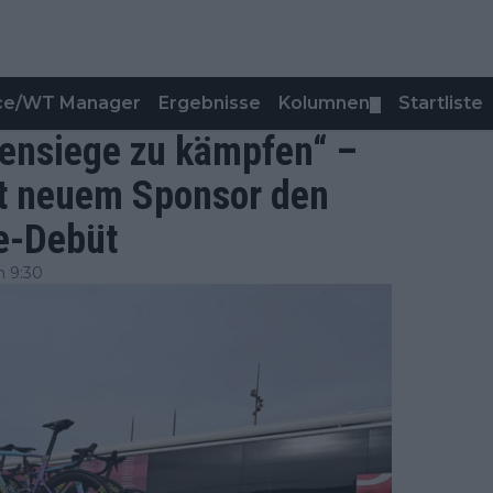
nce/WT Manager
Ergebnisse
Kolumnen
Startliste
▼
pensiege zu kämpfen“ –
it neuem Sponsor den
e-Debüt
m 9:30