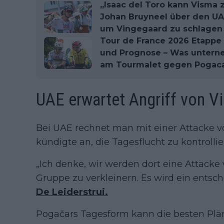
„Isaac del Toro kann Visma 
Johan Bruyneel über den UA
um Vingegaard zu schlagen
Tour de France 2026 Etappe 6
und Prognose – Was untern
am Tourmalet gegen Pogaca
UAE erwartet Angriff von V
Bei UAE rechnet man mit einer Attacke 
kündigte an, die Tagesflucht zu kontroll
„Ich denke, wir werden dort eine Attack
Gruppe zu verkleinern. Es wird ein entsc
De Leiderstrui.
Pogačars Tagesform kann die besten Plän