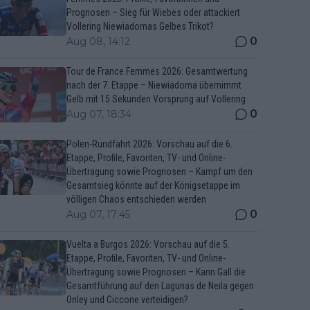
Prognosen – Sieg für Wiebes oder attackiert
Vollering Niewiadomas Gelbes Trikot?
0
Aug 08, 14:12
Tour de France Femmes 2026: Gesamtwertung
nach der 7. Etappe – Niewiadoma übernimmt
Gelb mit 15 Sekunden Vorsprung auf Vollering
0
Aug 07, 18:34
Polen-Rundfahrt 2026: Vorschau auf die 6.
Etappe, Profile, Favoriten, TV- und Online-
Übertragung sowie Prognosen – Kampf um den
Gesamtsieg könnte auf der Königsetappe im
völligen Chaos entschieden werden
0
Aug 07, 17:45
Vuelta a Burgos 2026: Vorschau auf die 5.
Etappe, Profile, Favoriten, TV- und Online-
Übertragung sowie Prognosen – Kann Gall die
Gesamtführung auf den Lagunas de Neila gegen
Onley und Ciccone verteidigen?