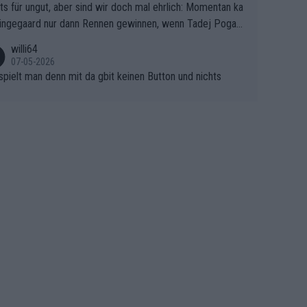
ts für ungut, aber sind wir doch mal ehrlich: Momentan ka
e Finale Richtung Nizza. Niewiadoma hat psychologisch O
ingegaard nur dann Rennen gewinnen, wenn Tadej Pogaca
asser, aber SD Worx und Vollering müssen jetzt All-In ge
ht mitfährt!!!
 (gregmann)
willi64
07-05-2026
spielt man denn mit da gbit keinen Button und nichts