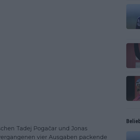
Belie
ischen Tadej Pogačar und Jonas
n vergangenen vier Ausgaben packende