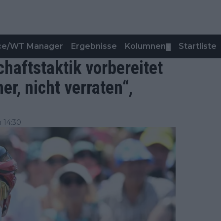
nce/WT Manager
Ergebnisse
Kolumnen
Startliste
▼
aftstaktik vorbereitet
er, nicht verraten“,
 14:30