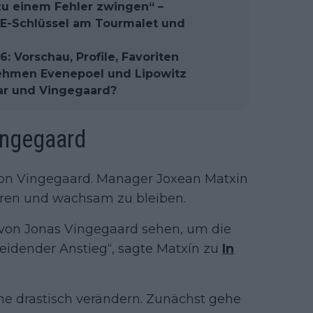
zu einem Fehler zwingen“ –
E-Schlüssel am Tourmalet und
: Vorschau, Profile, Favoriten
ehmen Evenepoel und Lipowitz
r und Vingegaard?
ingegaard
von Vingegaard. Manager Joxean Matxin
ieren und wachsam zu bleiben.
e von Jonas Vingegaard sehen, um die
heidender Anstieg“, sagte Matxín zu
In
e drastisch verändern. Zunächst gehe