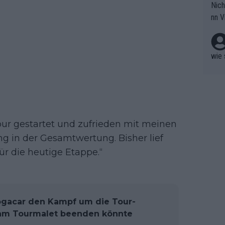
Nich
groß
nn V
berw
r nic
hen.
wie 
 Tour gestartet und zufrieden mit meinen
g in der Gesamtwertung. Bisher lief
für die heutige Etappe.“
ogacar den Kampf um die Tour-
am Tourmalet beenden könnte