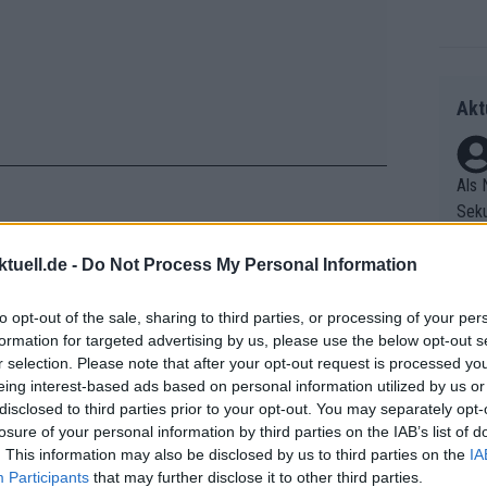
Akt
Als 
Seku
ring
olle
tuell.de -
Do Not Process My Personal Information
gaard ließ sich vor dem Start nichts
und 
Radr
ühlt.
er F
to opt-out of the sale, sharing to third parties, or processing of your per
ss T
formation for targeted advertising by us, please use the below opt-out s
riff
onen
, aber wir sind bereit für das, was uns
r selection. Please note that after your opt-out request is processed y
Die 
as g
ycling Pro Net
vor dem Start der 6.
eing interest-based ads based on personal information utilized by us or
as e
Erfo
Mich
disclosed to third parties prior to your opt-out. You may separately opt-
ür z
Zeic
Gest
losure of your personal information by third parties on the IAB’s list of
Mont
. This information may also be disclosed by us to third parties on the
IA
et. 
ucht
n di
Participants
that may further disclose it to other third parties.