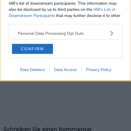
Vorheriger Artikel
Nächster Artikel
IAB’s list of downstream participants. This information may
„Remco hat das
„Bruno ist keine
also be disclosed by us to third parties on the
IAB’s List of
Gefühl, dass er wieder
natürliche
Downstream Participants
that may further disclose it to other
auf dem richtigen
Führungspersönlichkeit"
third parties.
Weg ist“ – Evenepoel
- Armirail könnte aber
meldet sich bei der
ein „perfekter
Personal Data Processing Opt Outs
Tour of Britain zurück
Teamkollege" bei Visma
sein
CONFIRM
Data Deletion
Data Access
Privacy Policy
Schreiben Sie einen Kommentar