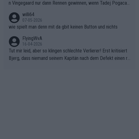
n Vingegaard nur dann Rennen gewinnen, wenn Tadej Pogacar
nicht mitfährt!!!
willi64
07-05-2026
wie spielt man denn mit da gbit keinen Button und nichts
FlyingWvA
16-04-2026
Tut mir leid, aber so klingen schlechte Verlierer! Erst kritisiert
Bjerg, dass niemand seinem Kapitän nach dem Defekt einen ro
ten Teppich ausrollt. Dann schimpft Pogacar selber über seine
"Shimano-Schubkarre", ehe Morgado denkt, dass der Weltmeis
ter mit einem platten Reifen ins Velodrome einfuhr. Schlechter
Stil!!! Insbesondere, wenn man sich die Rennsituation vor dem
Defekt anschaut - wer andern eine Grube gräbt, fällt selbst hin
ein.