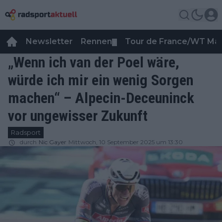
Newsletter
Rennen
Tour de France/WT Ma
▼
„Wenn ich van der Poel wäre,
würde ich mir ein wenig Sorgen
machen“ – Alpecin-Deceuninck
vor ungewisser Zukunft
Radsport
durch
Nic Gayer
Mittwoch, 10 September 2025 um 13:30