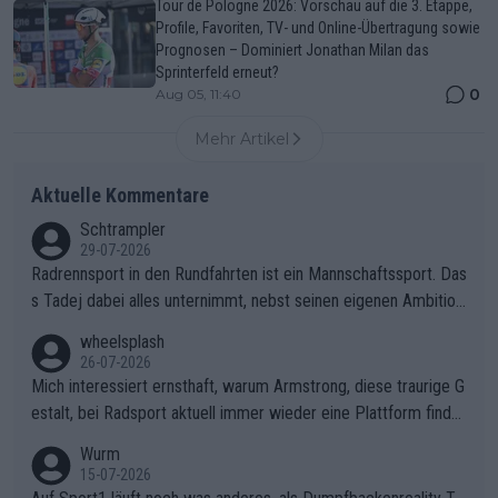
Tour de Pologne 2026: Vorschau auf die 3. Etappe,
Profile, Favoriten, TV- und Online-Übertragung sowie
Prognosen – Dominiert Jonathan Milan das
Sprinterfeld erneut?
0
Aug 05, 11:40
Mehr Artikel
Aktuelle Kommentare
Schtrampler
29-07-2026
Radrennsport in den Rundfahrten ist ein Mannschaftssport. Das
s Tadej dabei alles unternimmt, nebst seinen eigenen Ambition
en, gegenüber seinen Helfern Solidarität zu zeigen und so das
wheelsplash
ganze Team auch mental stark zu machen und konkret am Erf
26-07-2026
olg teilzuhaben, ist ihm ganz hoch anzurechnen. Das ist ein Zei
Mich interessiert ernsthaft, warum Armstrong, diese traurige G
chen weit über den Radsport hinaus.
estalt, bei Radsport aktuell immer wieder eine Plattform finde
t. Könnte mir die Redaktion diese Frage beantworten?
Wurm
15-07-2026