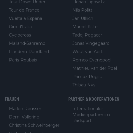
Tour Down Under
Florian Lipowitz
Tour de France
Nils Politt
Vuelta a España
Jan Ullrich
Giro d'Italia
Marcel Kittel
Cyclocross
Tadej Pogacar
Mailand-Sanremo
Jonas Vingegaard
Flandern-Rundfahrt
Wout van Aert
Paris-Roubaix
Remco Evenepoel
Mathieu van der Poel
Primoz Roglic
Thibau Nys
FRAUEN
PARTNER & KOOPERATIONEN
Marlen Reusser
Internationaler
Medienpartner im
Demi Vollering
Radsport
Christina Schweinberger