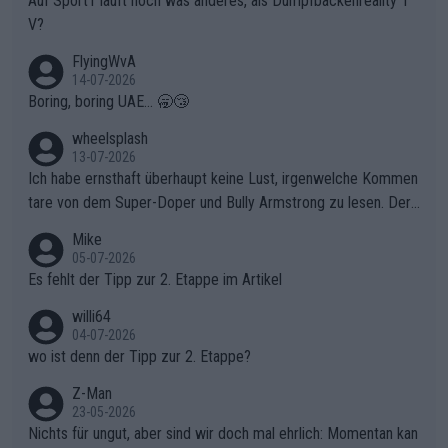
Auf Sport1 läuft noch was anderes, als Dumpfbackenreality T
V?
FlyingWvA
14-07-2026
Boring, boring UAE... 🥱😴
wheelsplash
13-07-2026
Ich habe ernsthaft überhaupt keine Lust, irgenwelche Kommen
tare von dem Super-Doper und Bully Armstrong zu lesen. Der
Typ ist so was von daneben. Er kann seine Meinung haben, abe
Mike
r die gehört nicht in dieses Medium!
05-07-2026
Es fehlt der Tipp zur 2. Etappe im Artikel
willi64
04-07-2026
wo ist denn der Tipp zur 2. Etappe?
Z-Man
23-05-2026
Nichts für ungut, aber sind wir doch mal ehrlich: Momentan kan