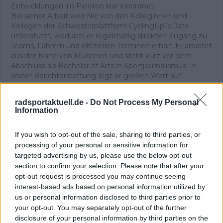
Entwicklungen im Peloton klar einordnet.
Bei seiner Arbeit wird Nic von den Kolleginnen und
Kollegen der Schwesterplattform CyclingUpToDate
unterstützt, wodurch er regelmäßig direkten Zugang zu
Teams, Fahrern und offiziellen Terminen erhält. Er arbeitet
aus der Nähe von München und steht kurz vor dem
Abschluss als Bachelor of Arts in Sportjournalismus. In
seiner Berichterstattung legt er großen Wert auf
sorgfältige Quellenprüfung, präzise Einordnung und
aktualisiert Inhalte, sobald neue, gesicherte
radsportaktuell.de -
Do Not Process My Personal
Informationen vorliegen.
Information
Beiträge des Autors ansehen
If you wish to opt-out of the sale, sharing to third parties, or
processing of your personal or sensitive information for
targeted advertising by us, please use the below opt-out
section to confirm your selection. Please note that after your
opt-out request is processed you may continue seeing
interest-based ads based on personal information utilized by
Klatscht
0
us or personal information disclosed to third parties prior to
Besucher
0
your opt-out. You may separately opt-out of the further
disclosure of your personal information by third parties on the