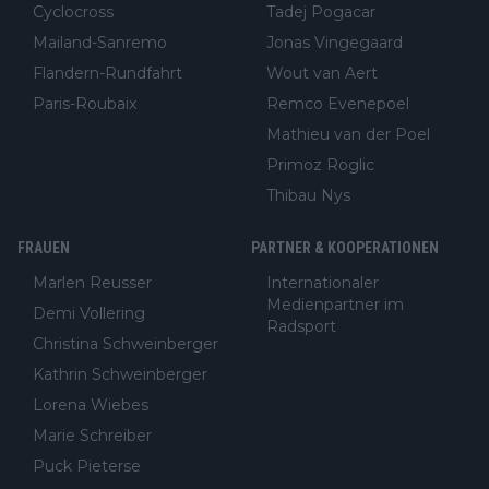
Cyclocross
Tadej Pogacar
Mailand-Sanremo
Jonas Vingegaard
Flandern-Rundfahrt
Wout van Aert
Paris-Roubaix
Remco Evenepoel
Mathieu van der Poel
Primoz Roglic
Thibau Nys
FRAUEN
PARTNER & KOOPERATIONEN
Marlen Reusser
Internationaler
Medienpartner im
Demi Vollering
Radsport
Christina Schweinberger
Kathrin Schweinberger
Lorena Wiebes
Marie Schreiber
Puck Pieterse