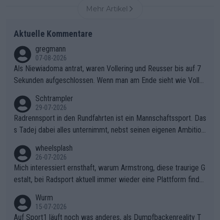
Mehr Artikel
Aktuelle Kommentare
gregmann
07-08-2026
Als Niewiadoma antrat, waren Vollering und Reusser bis auf 7
Sekunden aufgeschlossen. Wenn man am Ende sieht wie Voller
ing Reusser hat stehen lassen, ist es unverständlich, wieso Voll
Schtrampler
ering die 7 Sekunden zu Niewiadoma nicht geschlossen hat un
29-07-2026
d den Abstand hat anwachsen lassen. Ein schwerer taktischer
Radrennsport in den Rundfahrten ist ein Mannschaftssport. Das
Fehler, der den Tour Sieg kosten wird.Diese Beobachtung trifft
s Tadej dabei alles unternimmt, nebst seinen eigenen Ambition
den taktischen Kern dieser dramatischen Etappe perfekt. Die
en, gegenüber seinen Helfern Solidarität zu zeigen und so das
wheelsplash
Zögerlichkeit von Demi Vollering in diesem Moment war das e
ganze Team auch mental stark zu machen und konkret am Erf
26-07-2026
ntscheidende Puzzleteil, das Katarzyna Niewiadoma die Tür z
olg teilzuhaben, ist ihm ganz hoch anzurechnen. Das ist ein Zei
Mich interessiert ernsthaft, warum Armstrong, diese traurige G
um Gelben Trikot geöffnet hat.Das taktische Dilemma am Mon
chen weit über den Radsport hinaus.
estalt, bei Radsport aktuell immer wieder eine Plattform finde
t VentouxDie psychologische Falle: Vollering spekulierte in die
t. Könnte mir die Redaktion diese Frage beantworten?
Wurm
ser Phase darauf, dass Marlen Reusser im Gelben Trikot die N
15-07-2026
achführarbeit leistet, um ihre Gesamtführung zu verteidigen.De
Auf Sport1 läuft noch was anderes, als Dumpfbackenreality T