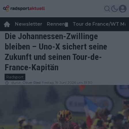
Newsletter
Rennen
Tour de France/WT Ma
▼
Die Johannessen-Zwillinge
bleiben – Uno-X sichert seine
Zukunft und seinen Tour-de-
France-Kapitän
Radsport
durch
Oliver Ried
Freitag, 19 Juni 2026 um 13:30