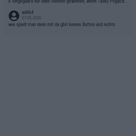
n Vingegaard nur dann Rennen gewinnen, wenn Tadej Pogacar
er SD Worx und Vollering müssen jetzt All-In gehen. (gregman
nicht mitfährt!!!
n)
willi64
07-05-2026
wie spielt man denn mit da gbit keinen Button und nichts