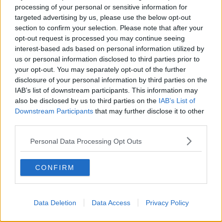
processing of your personal or sensitive information for
Berichterstattung ein. Er studiert Grundschullehramt und
targeted advertising by us, please use the below opt-out
legt bei seinen Artikeln Wert auf sorgfältige
section to confirm your selection. Please note that after your
Quellenprüfung, klare Einordnung und verlässliche
Informationen. Inhalte aktualisiert er, sobald neue,
opt-out request is processed you may continue seeing
gesicherte Details vorliegen.
interest-based ads based on personal information utilized by
us or personal information disclosed to third parties prior to
Beiträge des Autors ansehen
your opt-out. You may separately opt-out of the further
disclosure of your personal information by third parties on the
IAB’s list of downstream participants. This information may
also be disclosed by us to third parties on the
IAB’s List of
Downstream Participants
that may further disclose it to other
third parties.
Klatscht
1
Personal Data Processing Opt Outs
Besucher
1
Vorheriger Artikel
Nächster Artikel
CONFIRM
Ergebnisse Tour de
„Wenn du einen
Suisse Women 2026,
Leader hast, der aufs
Etappe 3 – Zoe
Giro-Podium fahren
Data Deletion
Data Access
Privacy Policy
Bäckstedt holt einen
kann, das löst in mir
überlegenen
noch mehr aus" –