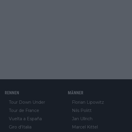
RENNEN
MÄNNER
Tour Down Under
Florian Lipowitz
Tour de France
Nils Politt
Vuelta a España
Jan Ullrich
Giro d'Italia
Marcel Kittel