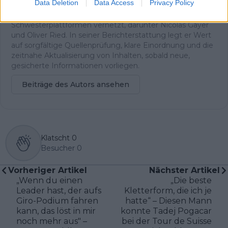
Data Deletion
Data Access
Privacy Policy
aus München und ist in seiner redaktionellen Arbeit eng
mit den Kolleginnen und Kollegen der
Schwesterplattformen vernetzt, darunter Nicolas Gayer
und Oliver Ried. In seiner Berichterstattung legt er Wert
auf sorgfältige Quellenprüfung, klare Einordnung und die
zeitnahe Aktualisierung von Inhalten, sobald neue,
gesicherte Informationen vorliegen.
Beiträge des Autors ansehen
Klatscht
0
Besucher
0
Vorheriger Artikel
Nächster Artikel
„Wenn du einen
„Die beste
Leader hast, der aufs
Kletterform, die ich je
Giro-Podium fahren
hatte“ – Diesen Mann
kann, das löst in mir
konnte Tadej Pogacar
noch mehr aus" –
bei der Tour de Suisse