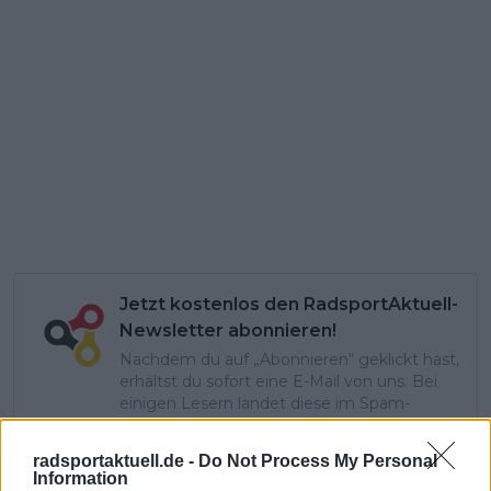
Jetzt kostenlos den RadsportAktuell-
Newsletter abonnieren!
Nachdem du auf „Abonnieren“ geklickt hast,
erhältst du sofort eine E-Mail von uns. Bei
einigen Lesern landet diese im Spam-
Ordner – überprüfe ihn daher bitte ebenfalls.
Alle wichtigen News, Ergebnisse und
radsportaktuell.de -
Do Not Process My Personal
Rennvorschauen – täglich kompakt per E-
Information
Mail.