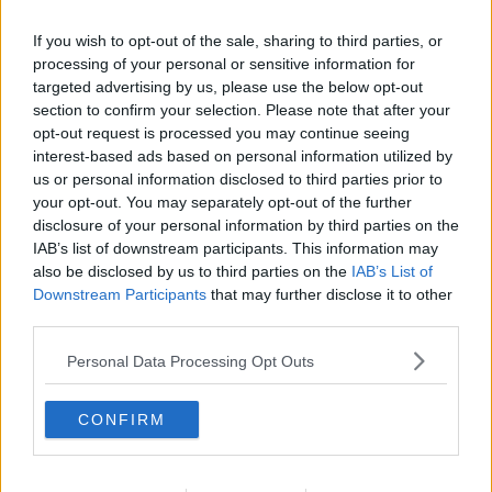
If you wish to opt-out of the sale, sharing to third parties, or
processing of your personal or sensitive information for
Abonnieren
targeted advertising by us, please use the below opt-out
section to confirm your selection. Please note that after your
opt-out request is processed you may continue seeing
interest-based ads based on personal information utilized by
Theo Stodiek
us or personal information disclosed to third parties prior to
Redakteur
your opt-out. You may separately opt-out of the further
Theo ist seit 2025 Teil der Redaktion von
disclosure of your personal information by third parties on the
Radsportaktuell.de und berichtet über den
IAB’s list of downstream participants. This information may
professionellen Radsport. Ein Schwerpunkt seiner Arbeit
also be disclosed by us to third parties on the
IAB’s List of
liegt auf Liveblogs zu wichtigen Renntagen und Etappen,
Downstream Participants
that may further disclose it to other
bei denen er das Geschehen in Echtzeit begleitet und
third parties.
Ergebnisse sowie taktische Entwicklungen fortlaufend
einordnet. Darüber hinaus schreibt er aktuelle Berichte
Personal Data Processing Opt Outs
und Hintergrundtexte rund um Teams, Fahrer und den
Rennkalender.
Seine journalistische Laufbahn begann Theo als
CONFIRM
Praktikant und später als Werkstudent beim Online-
Gaming-Magazin EarlyGame. Aktuell studiert er
Ressortjournalismus an einer Hochschule. Theo arbeitet