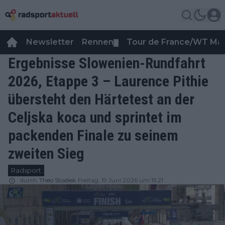
Newsletter
Rennen
Tour de France/WT Ma
▼
Ergebnisse Slowenien-Rundfahrt
2026, Etappe 3 – Laurence Pithie
übersteht den Härtetest an der
Celjska koca und sprintet im
packenden Finale zu seinem
zweiten Sieg
Radsport
durch
Theo Stodiek
Freitag, 19 Juni 2026 um 15:21