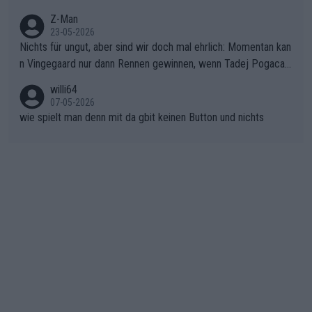
einem harten Aufstieg einmal den Moment verpasst und der K
onkurrentin die "zweite Luft" schenkt, ist der Schaden am Ber
Z-Man
23-05-2026
g kaum noch zu reparieren.Vor uns liegt nun das große Finale R
Nichts für ungut, aber sind wir doch mal ehrlich: Momentan kan
ichtung Nizza. Niewiadoma hat psychologisch Oberwasser, ab
n Vingegaard nur dann Rennen gewinnen, wenn Tadej Pogacar
er SD Worx und Vollering müssen jetzt All-In gehen. (gregman
nicht mitfährt!!!
n)
willi64
07-05-2026
wie spielt man denn mit da gbit keinen Button und nichts