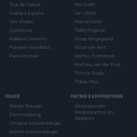
Tour de France
Nils Politt
Vuelta a España
Jan Ullrich
Giro d'Italia
Marcel Kittel
Cyclocross
Tadej Pogacar
Mailand-Sanremo
Jonas Vingegaard
Flandern-Rundfahrt
Wout van Aert
Paris-Roubaix
Remco Evenepoel
Mathieu van der Poel
Primoz Roglic
Thibau Nys
FRAUEN
PARTNER & KOOPERATIONEN
Marlen Reusser
Internationaler
Medienpartner im
Demi Vollering
Radsport
Christina Schweinberger
Kathrin Schweinberger