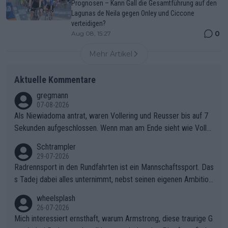
Prognosen – Kann Gall die Gesamtführung auf den
Lagunas de Neila gegen Onley und Ciccone
verteidigen?
0
Aug 08, 15:27
Mehr Artikel
Aktuelle Kommentare
gregmann
07-08-2026
Als Niewiadoma antrat, waren Vollering und Reusser bis auf 7
Sekunden aufgeschlossen. Wenn man am Ende sieht wie Voller
ing Reusser hat stehen lassen, ist es unverständlich, wieso Voll
Schtrampler
ering die 7 Sekunden zu Niewiadoma nicht geschlossen hat un
29-07-2026
d den Abstand hat anwachsen lassen. Ein schwerer taktischer
Radrennsport in den Rundfahrten ist ein Mannschaftssport. Das
Fehler, der den Tour Sieg kosten wird.Diese Beobachtung trifft
s Tadej dabei alles unternimmt, nebst seinen eigenen Ambition
den taktischen Kern dieser dramatischen Etappe perfekt. Die
en, gegenüber seinen Helfern Solidarität zu zeigen und so das
wheelsplash
Zögerlichkeit von Demi Vollering in diesem Moment war das e
ganze Team auch mental stark zu machen und konkret am Erf
26-07-2026
ntscheidende Puzzleteil, das Katarzyna Niewiadoma die Tür z
olg teilzuhaben, ist ihm ganz hoch anzurechnen. Das ist ein Zei
Mich interessiert ernsthaft, warum Armstrong, diese traurige G
um Gelben Trikot geöffnet hat.Das taktische Dilemma am Mon