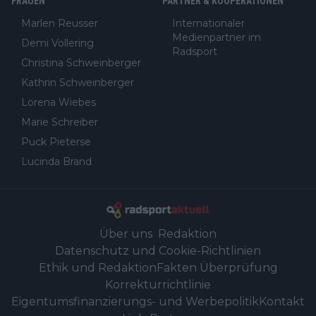
FRAUEN
PARTNER & KOOPERATIONEN
Marlen Reusser
Internationaler
Medienpartner im
Demi Vollering
Radsport
Christina Schweinberger
Kathrin Schweinberger
Lorena Wiebes
Marie Schreiber
Puck Pieterse
Lucinda Brand
Über uns
Redaktion
Datenschutz und Cookie-Richtlinien
Ethik und Redaktion
Fakten Überprüfung
Korrekturrichtlinie
Eigentumsfinanzierungs- und Werbepolitik
Kontakt