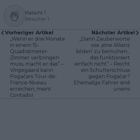
Klatscht
1
Besucher
1
Vorheriger Artikel
Nächster Artikel
„Wenn er drei Monate
„Dann Zauberworte
in einem 15-
wie ‚eine Allianz
Quadratmeter-
bilden‘ zu bemühen...
Zimmer verbringen
das funktioniert
muss, macht er das“ –
einfach nicht“ – Reicht
Vingegaard kann
ein Schulterschluss
Pogačars Tour-de-
gegen Pogačar?
France-Niveau
Ehemalige Fahrer sind
erreichen, meint
uneins
Contador