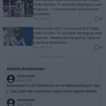
Profile, Favoriten, TV- und Online-Übertragung sowie
Prognosen – 11-Prozent-Rampe soll das Rennen
entscheiden
0
Aug 06, 18:15
Vuelta a Burgos 2026: Vorschau auf die 4. Etappe,
Profile, Favoriten, TV- und Online-Übertragung sowie
Prognosen – Matthew Brennan geht als Topfavorit
in die letzte Sprintchance
0
Aug 06, 17:45
Mehr Artikel
Aktuelle Kommentare
Schtrampler
29-07-2026
Radrennsport in den Rundfahrten ist ein Mannschaftssport. Das
s Tadej dabei alles unternimmt, nebst seinen eigenen Ambition
en, gegenüber seinen Helfern Solidarität zu zeigen und so das
wheelsplash
ganze Team auch mental stark zu machen und konkret am Erf
26-07-2026