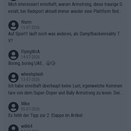
olg teilzuhaben, ist ihm ganz hoch anzurechnen. Das ist ein Zei
Mich interessiert ernsthaft, warum Armstrong, diese traurige G
chen weit über den Radsport hinaus.
estalt, bei Radsport aktuell immer wieder eine Plattform finde
t. Könnte mir die Redaktion diese Frage beantworten?
Wurm
15-07-2026
Auf Sport1 läuft noch was anderes, als Dumpfbackenreality T
V?
FlyingWvA
14-07-2026
Boring, boring UAE... 🥱😴
wheelsplash
13-07-2026
Ich habe ernsthaft überhaupt keine Lust, irgenwelche Kommen
tare von dem Super-Doper und Bully Armstrong zu lesen. Der
Typ ist so was von daneben. Er kann seine Meinung haben, abe
Mike
r die gehört nicht in dieses Medium!
05-07-2026
Es fehlt der Tipp zur 2. Etappe im Artikel
willi64