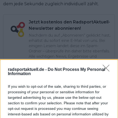
dem jede Sekunde zugleich individuell zählt.
Jetzt kostenlos den RadsportAktuell-
Newsletter abonnieren!
Nachdem du auf „Abonnieren“ geklickt hast,
erhältst du sofort eine E-Mail von uns. Bei
einigen Lesern landet diese im Spam-
Ordner – überprüfe ihn daher bitte ebenfalls.
Alle wichtigen News, Ergebnisse und
Rennvorschauen – täglich kompakt per E-
Mail.
radsportaktuell.de -
Do Not Process My Personal
Information
If you wish to opt-out of the sale, sharing to third parties, or
Abonnieren
processing of your personal or sensitive information for
targeted advertising by us, please use the below opt-out
section to confirm your selection. Please note that after your
Pascal Michiels
opt-out request is processed you may continue seeing
SEO-Manager, Sportjournalist und Editor-in-chief
interest-based ads based on personal information utilized by