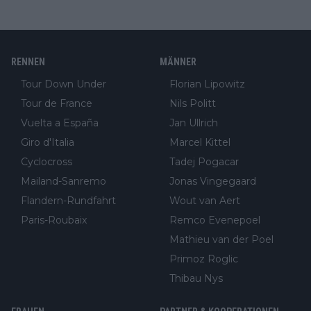
RENNEN
MÄNNER
Tour Down Under
Florian Lipowitz
Tour de France
Nils Politt
Vuelta a España
Jan Ullrich
Giro d'Italia
Marcel Kittel
Cyclocross
Tadej Pogacar
Mailand-Sanremo
Jonas Vingegaard
Flandern-Rundfahrt
Wout van Aert
Paris-Roubaix
Remco Evenepoel
Mathieu van der Poel
Primoz Roglic
Thibau Nys