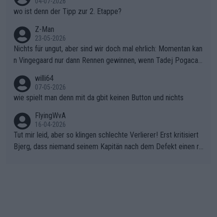
04-07-2026
wo ist denn der Tipp zur 2. Etappe?
Z-Man
23-05-2026
Nichts für ungut, aber sind wir doch mal ehrlich: Momentan kan
n Vingegaard nur dann Rennen gewinnen, wenn Tadej Pogacar
nicht mitfährt!!!
willi64
07-05-2026
wie spielt man denn mit da gbit keinen Button und nichts
FlyingWvA
16-04-2026
Tut mir leid, aber so klingen schlechte Verlierer! Erst kritisiert
Bjerg, dass niemand seinem Kapitän nach dem Defekt einen ro
ten Teppich ausrollt. Dann schimpft Pogacar selber über seine
"Shimano-Schubkarre", ehe Morgado denkt, dass der Weltmeis
ter mit einem platten Reifen ins Velodrome einfuhr. Schlechter
Stil!!! Insbesondere, wenn man sich die Rennsituation vor dem
Defekt anschaut - wer andern eine Grube gräbt, fällt selbst hin
ein.