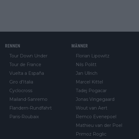
RENNEN
MÄNNER
Tour Down Under
Florian Lipowitz
Tour de France
Nils Politt
Vuelta a España
Jan Ullrich
Giro d'Italia
Marcel Kittel
Cyclocross
Tadej Pogacar
Mailand-Sanremo
Jonas Vingegaard
Flandern-Rundfahrt
Wout van Aert
Paris-Roubaix
Remco Evenepoel
Mathieu van der Poel
Primoz Roglic