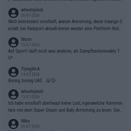
en, gegenüber seinen Helfern Solidarität zu zeigen und so das
wheelsplash
ganze Team auch mental stark zu machen und konkret am Erf
26-07-2026
olg teilzuhaben, ist ihm ganz hoch anzurechnen. Das ist ein Zei
Mich interessiert ernsthaft, warum Armstrong, diese traurige G
chen weit über den Radsport hinaus.
estalt, bei Radsport aktuell immer wieder eine Plattform finde
t. Könnte mir die Redaktion diese Frage beantworten?
Wurm
15-07-2026
Auf Sport1 läuft noch was anderes, als Dumpfbackenreality T
V?
FlyingWvA
14-07-2026
Boring, boring UAE... 🥱😴
wheelsplash
13-07-2026
Ich habe ernsthaft überhaupt keine Lust, irgenwelche Kommen
tare von dem Super-Doper und Bully Armstrong zu lesen. Der
Typ ist so was von daneben. Er kann seine Meinung haben, abe
Mike
r die gehört nicht in dieses Medium!
05-07-2026