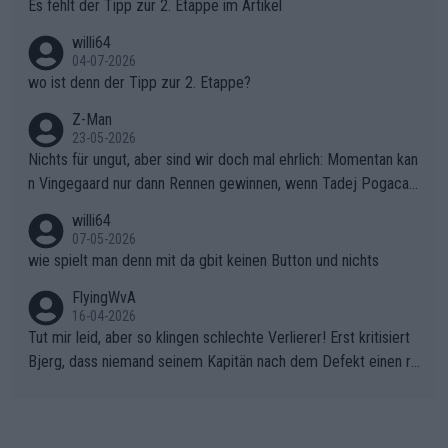
Es fehlt der Tipp zur 2. Etappe im Artikel
willi64
04-07-2026
wo ist denn der Tipp zur 2. Etappe?
Z-Man
23-05-2026
Nichts für ungut, aber sind wir doch mal ehrlich: Momentan kan
n Vingegaard nur dann Rennen gewinnen, wenn Tadej Pogacar
nicht mitfährt!!!
willi64
07-05-2026
wie spielt man denn mit da gbit keinen Button und nichts
FlyingWvA
16-04-2026
Tut mir leid, aber so klingen schlechte Verlierer! Erst kritisiert
Bjerg, dass niemand seinem Kapitän nach dem Defekt einen ro
ten Teppich ausrollt. Dann schimpft Pogacar selber über seine
"Shimano-Schubkarre", ehe Morgado denkt, dass der Weltmeis
ter mit einem platten Reifen ins Velodrome einfuhr. Schlechter