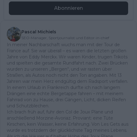
Abonnieren
Pascal Michiels
SEO-Manager, Sportjournalist und Editor-in-chief
In meiner Nachbarschaft wuchs man mit der Tour de
France auf. Sie war überall – es waren die letzten großen
Jahre von Eddy Merckx. Wir waren Kinder, trugen Trikots
und spielten die gesamte Rundfahrt nach. Zwei Brücken
wurden zu unseren „Bergen“, und wir rasten über
Straßen, als Autos noch nicht den Ton angaben. Mit 13
Jahren war mein Herz endgültig dem Radsport verfallen.
In einem Urlaub in Frankreich durfte ich nach langem
Drängen eine echte Bergetappe fahren – mit meinem
Fahrrad von zu Hause, drei Gängen, Licht, dicken Reifen
und Schutzblechen.
Ich brach früh auf, fuhr den Col de Joux Plane und
anschließend Morzine-Avoriaz. Proviant: eine Tüte
Kirschen, kein Wasser, keine Erfahrung. Von Les Gets aus
wurde es trotzdem der glücklichste Tag meines Lebens.
Als ich die Häuser auf halber Höhe des Joux Plane