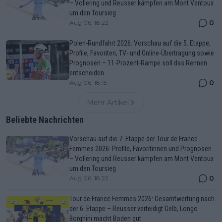
– Vollering und Reusser kämpfen am Mont Ventoux
um den Toursieg
0
Aug 06, 18:22
Polen-Rundfahrt 2026: Vorschau auf die 5. Etappe,
Profile, Favoriten, TV- und Online-Übertragung sowie
Prognosen – 11-Prozent-Rampe soll das Rennen
entscheiden
0
Aug 06, 18:15
Mehr Artikel
Beliebte Nachrichten
Vorschau auf die 7. Etappe der Tour de France
Femmes 2026: Profile, Favoritinnen und Prognosen
– Vollering und Reusser kämpfen am Mont Ventoux
um den Toursieg
0
Aug 06, 18:22
Tour de France Femmes 2026: Gesamtwertung nach
der 6. Etappe – Reusser verteidigt Gelb, Longo
Borghini macht Boden gut