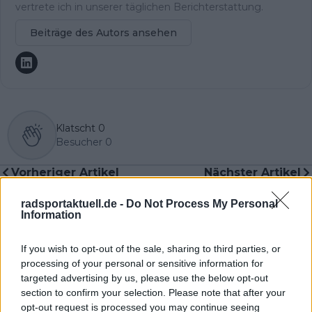
vertrete ich in unserer täglichen Berichterstattung.
Beiträge des Autors ansehen
Klatscht
0
Besucher
0
Vorheriger Artikel
Nächster Artikel
Damiano Caruso wird
Derek Gee wartet ab,
trotz früherer
während der Giro
radsportaktuell.de -
Do Not Process My Personal
Rücktrittspläne auch
Fahrt aufnimmt: "Am
Information
nach 2025
letzten Berg einfach
weiterrennen
alles raushauen"
If you wish to opt-out of the sale, sharing to third parties, or
processing of your personal or sensitive information for
targeted advertising by us, please use the below opt-out
section to confirm your selection. Please note that after your
opt-out request is processed you may continue seeing