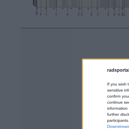
radsportak
If you wish 
sensitive in
confirm you
continue se
information 
further disc
participants
Downstream 