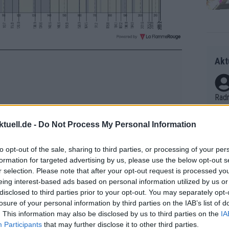
Akt
Radr
ss T
onen
tuell.de -
Do Not Process My Personal Information
as g
Erfo
Mich
to opt-out of the sale, sharing to third parties, or processing of your per
Zeic
formation for targeted advertising by us, please use the below opt-out s
Gest
r selection. Please note that after your opt-out request is processed y
et. 
eing interest-based ads based on personal information utilized by us or
disclosed to third parties prior to your opt-out. You may separately opt-
Auf 
losure of your personal information by third parties on the IAB’s list of
V?
. This information may also be disclosed by us to third parties on the
IA
Participants
that may further disclose it to other third parties.