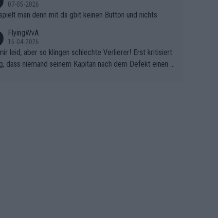
07-05-2026
spielt man denn mit da gbit keinen Button und nichts
FlyingWvA
16-04-2026
mir leid, aber so klingen schlechte Verlierer! Erst kritisiert
g, dass niemand seinem Kapitän nach dem Defekt einen r
 Teppich ausrollt. Dann schimpft Pogacar selber über sei
Shimano-Schubkarre", ehe Morgado denkt, dass der Welt
ter mit einem platten Reifen ins Velodrome einfuhr. Schle
r Stil!!! Insbesondere, wenn man sich die Rennsituation vo
m Defekt anschaut - wer andern eine Grube gräbt, fällt sel
hinein.