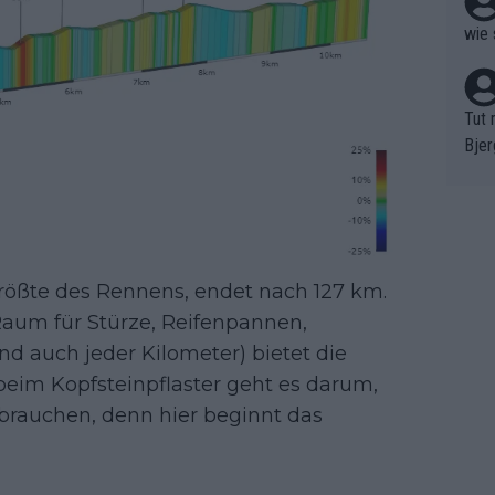
wie 
Tut 
Bjer
oten
ne "
meis
chte
r de
größte des Rennens, endet nach 127 km.
bst 
l Raum für Stürze, Reifenpannen,
nd auch jeder Kilometer) bietet die
beim Kopfsteinpflaster geht es darum,
brauchen, denn hier beginnt das