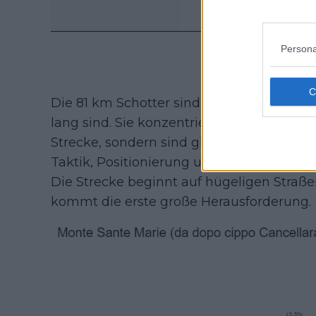
Persona
Die 81 km Schotter sind in 16 Sektoren un
lang sind. Sie konzentrieren sich nicht a
Strecke, sondern sind gleichmäßig über 
Taktik, Positionierung und - zugegeben - 
Die Strecke beginnt auf hügeligen Straße
kommt die erste große Herausforderung.