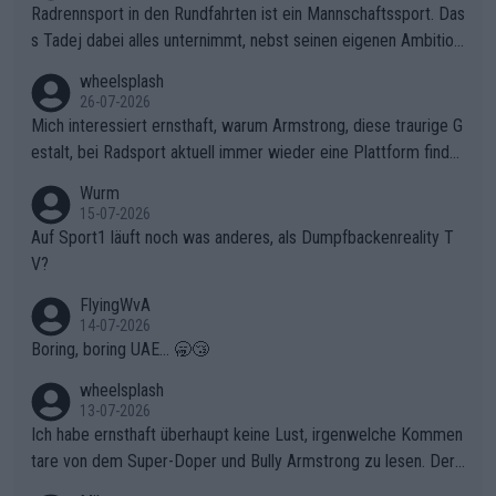
Radrennsport in den Rundfahrten ist ein Mannschaftssport. Das
s Tadej dabei alles unternimmt, nebst seinen eigenen Ambition
en, gegenüber seinen Helfern Solidarität zu zeigen und so das
wheelsplash
ganze Team auch mental stark zu machen und konkret am Erf
26-07-2026
olg teilzuhaben, ist ihm ganz hoch anzurechnen. Das ist ein Zei
Mich interessiert ernsthaft, warum Armstrong, diese traurige G
chen weit über den Radsport hinaus.
estalt, bei Radsport aktuell immer wieder eine Plattform finde
t. Könnte mir die Redaktion diese Frage beantworten?
Wurm
15-07-2026
Auf Sport1 läuft noch was anderes, als Dumpfbackenreality T
V?
FlyingWvA
14-07-2026
Boring, boring UAE... 🥱😴
wheelsplash
13-07-2026
Ich habe ernsthaft überhaupt keine Lust, irgenwelche Kommen
tare von dem Super-Doper und Bully Armstrong zu lesen. Der
Typ ist so was von daneben. Er kann seine Meinung haben, abe