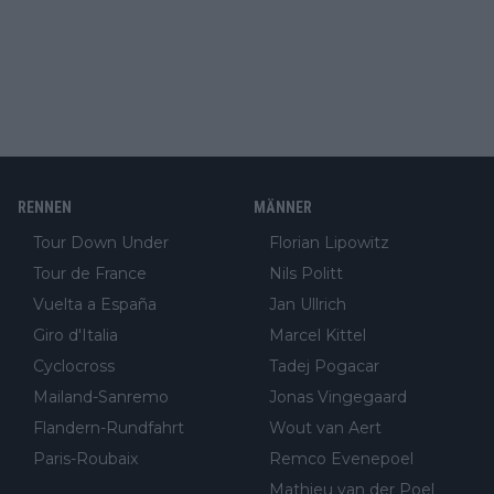
RENNEN
MÄNNER
Tour Down Under
Florian Lipowitz
Tour de France
Nils Politt
Vuelta a España
Jan Ullrich
Giro d'Italia
Marcel Kittel
Cyclocross
Tadej Pogacar
Mailand-Sanremo
Jonas Vingegaard
Flandern-Rundfahrt
Wout van Aert
Paris-Roubaix
Remco Evenepoel
Mathieu van der Poel