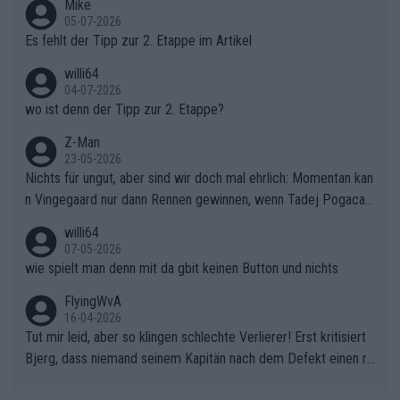
Mike
r die gehört nicht in dieses Medium!
05-07-2026
Es fehlt der Tipp zur 2. Etappe im Artikel
willi64
04-07-2026
wo ist denn der Tipp zur 2. Etappe?
Z-Man
23-05-2026
Nichts für ungut, aber sind wir doch mal ehrlich: Momentan kan
n Vingegaard nur dann Rennen gewinnen, wenn Tadej Pogacar
nicht mitfährt!!!
willi64
07-05-2026
wie spielt man denn mit da gbit keinen Button und nichts
FlyingWvA
16-04-2026
Tut mir leid, aber so klingen schlechte Verlierer! Erst kritisiert
Bjerg, dass niemand seinem Kapitän nach dem Defekt einen ro
ten Teppich ausrollt. Dann schimpft Pogacar selber über seine