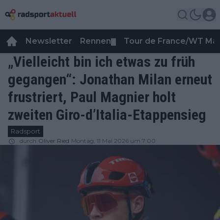
Newsletter
Rennen
Tour de France/WT Ma
▼
„Vielleicht bin ich etwas zu früh
gegangen“: Jonathan Milan erneut
frustriert, Paul Magnier holt
zweiten Giro-d’Italia-Etappensieg
Radsport
durch
Oliver Ried
Montag, 11 Mai 2026 um 7:00