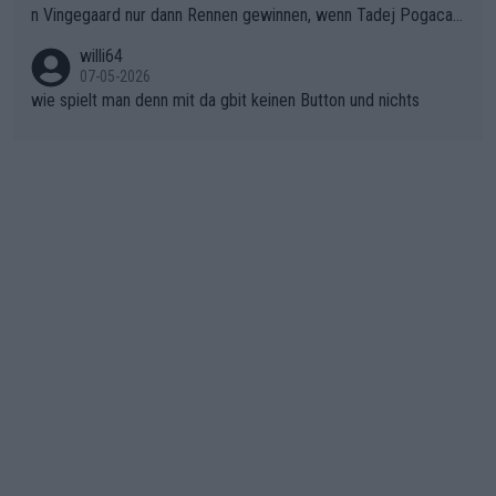
n Vingegaard nur dann Rennen gewinnen, wenn Tadej Pogacar
er SD Worx und Vollering müssen jetzt All-In gehen. (gregman
nicht mitfährt!!!
n)
willi64
07-05-2026
wie spielt man denn mit da gbit keinen Button und nichts