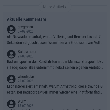
Mehr Artikel
Aktuelle Kommentare
gregmann
07-08-2026
Als Niewiadoma antrat, waren Vollering und Reusser bis auf 7
Sekunden aufgeschlossen. Wenn man am Ende sieht wie Voller
ing Reusser hat stehen lassen, ist es unverständlich, wieso Voll
Schtrampler
ering die 7 Sekunden zu Niewiadoma nicht geschlossen hat un
29-07-2026
d den Abstand hat anwachsen lassen. Ein schwerer taktischer
Radrennsport in den Rundfahrten ist ein Mannschaftssport. Das
Fehler, der den Tour Sieg kosten wird.Diese Beobachtung trifft
s Tadej dabei alles unternimmt, nebst seinen eigenen Ambition
den taktischen Kern dieser dramatischen Etappe perfekt. Die
en, gegenüber seinen Helfern Solidarität zu zeigen und so das
wheelsplash
Zögerlichkeit von Demi Vollering in diesem Moment war das e
ganze Team auch mental stark zu machen und konkret am Erf
26-07-2026
ntscheidende Puzzleteil, das Katarzyna Niewiadoma die Tür z
olg teilzuhaben, ist ihm ganz hoch anzurechnen. Das ist ein Zei
Mich interessiert ernsthaft, warum Armstrong, diese traurige G
um Gelben Trikot geöffnet hat.Das taktische Dilemma am Mon
chen weit über den Radsport hinaus.
estalt, bei Radsport aktuell immer wieder eine Plattform finde
t VentouxDie psychologische Falle: Vollering spekulierte in die
t. Könnte mir die Redaktion diese Frage beantworten?
Wurm
ser Phase darauf, dass Marlen Reusser im Gelben Trikot die N
15-07-2026
achführarbeit leistet, um ihre Gesamtführung zu verteidigen.De