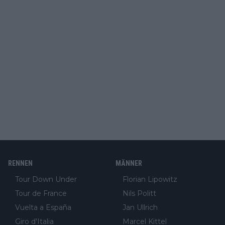
RENNEN
MÄNNER
Tour Down Under
Florian Lipowitz
Tour de France
Nils Politt
Vuelta a España
Jan Ullrich
Giro d'Italia
Marcel Kittel