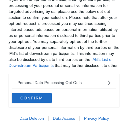
Berichterstattung ein. Er studiert Grundschullehramt und
processing of your personal or sensitive information for
legt bei seinen Artikeln Wert auf sorgfältige
targeted advertising by us, please use the below opt-out
Quellenprüfung, klare Einordnung und verlässliche
section to confirm your selection. Please note that after your
Informationen. Inhalte aktualisiert er, sobald neue,
opt-out request is processed you may continue seeing
gesicherte Details vorliegen.
interest-based ads based on personal information utilized by
Beiträge des Autors ansehen
us or personal information disclosed to third parties prior to
your opt-out. You may separately opt-out of the further
disclosure of your personal information by third parties on the
IAB’s list of downstream participants. This information may
also be disclosed by us to third parties on the
IAB’s List of
Downstream Participants
that may further disclose it to other
third parties.
Klatscht
0
Besucher
0
Personal Data Processing Opt Outs
Vorheriger Artikel
Nächster Artikel
CONFIRM
„Alles hat
„In Italien im Rosa
zusammengepasst
Trikot anzukommen,
und alle Puzzleteile
ist unglaublich“:
fielen an die richtige
Guillermo Thomas
Data Deletion
Data Access
Privacy Policy
Stelle“: Urska Zigart
Silva erlebt einen
und AG Insurance
ruhigen Tag als