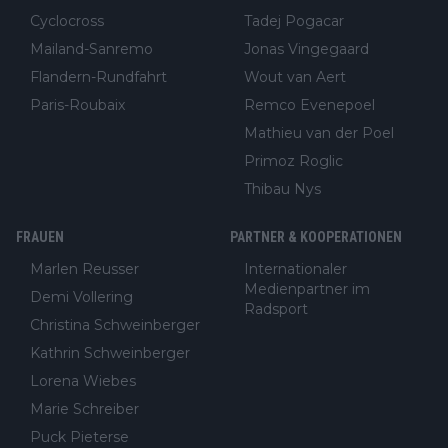
Cyclocross
Tadej Pogacar
Mailand-Sanremo
Jonas Vingegaard
Flandern-Rundfahrt
Wout van Aert
Paris-Roubaix
Remco Evenepoel
Mathieu van der Poel
Primoz Roglic
Thibau Nys
FRAUEN
PARTNER & KOOPERATIONEN
Marlen Reusser
Internationaler
Medienpartner im
Demi Vollering
Radsport
Christina Schweinberger
Kathrin Schweinberger
Lorena Wiebes
Marie Schreiber
Puck Pieterse