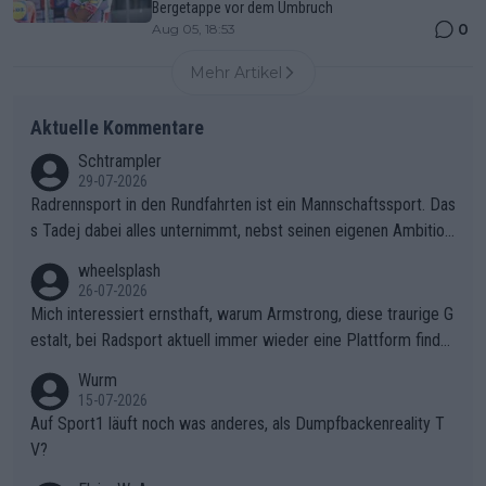
Bergetappe vor dem Umbruch
0
Aug 05, 18:53
Mehr Artikel
Aktuelle Kommentare
Schtrampler
29-07-2026
Radrennsport in den Rundfahrten ist ein Mannschaftssport. Das
s Tadej dabei alles unternimmt, nebst seinen eigenen Ambition
en, gegenüber seinen Helfern Solidarität zu zeigen und so das
wheelsplash
ganze Team auch mental stark zu machen und konkret am Erf
26-07-2026
olg teilzuhaben, ist ihm ganz hoch anzurechnen. Das ist ein Zei
Mich interessiert ernsthaft, warum Armstrong, diese traurige G
chen weit über den Radsport hinaus.
estalt, bei Radsport aktuell immer wieder eine Plattform finde
t. Könnte mir die Redaktion diese Frage beantworten?
Wurm
15-07-2026
Auf Sport1 läuft noch was anderes, als Dumpfbackenreality T
V?