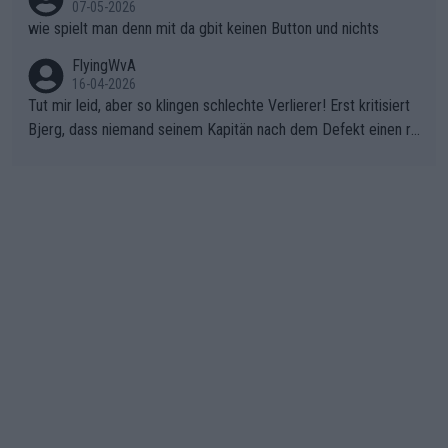
07-05-2026
wie spielt man denn mit da gbit keinen Button und nichts
FlyingWvA
16-04-2026
Tut mir leid, aber so klingen schlechte Verlierer! Erst kritisiert
Bjerg, dass niemand seinem Kapitän nach dem Defekt einen ro
ten Teppich ausrollt. Dann schimpft Pogacar selber über seine
"Shimano-Schubkarre", ehe Morgado denkt, dass der Weltmeis
ter mit einem platten Reifen ins Velodrome einfuhr. Schlechter
Stil!!! Insbesondere, wenn man sich die Rennsituation vor dem
Defekt anschaut - wer andern eine Grube gräbt, fällt selbst hin
ein.