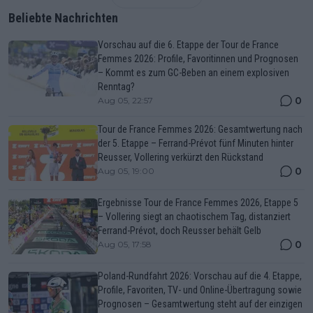
Beliebte Nachrichten
Vorschau auf die 6. Etappe der Tour de France
Femmes 2026: Profile, Favoritinnen und Prognosen
– Kommt es zum GC-Beben an einem explosiven
Renntag?
0
Aug 05, 22:57
Tour de France Femmes 2026: Gesamtwertung nach
der 5. Etappe – Ferrand-Prévot fünf Minuten hinter
Reusser, Vollering verkürzt den Rückstand
0
Aug 05, 19:00
Ergebnisse Tour de France Femmes 2026, Etappe 5
– Vollering siegt an chaotischem Tag, distanziert
Ferrand-Prévot, doch Reusser behält Gelb
0
Aug 05, 17:58
Poland-Rundfahrt 2026: Vorschau auf die 4. Etappe,
Profile, Favoriten, TV- und Online-Übertragung sowie
Prognosen – Gesamtwertung steht auf der einzigen