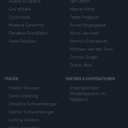
Vuelta a España
Jan Ullrich
Giro d'Italia
Marcel Kittel
Cyclocross
Tadej Pogacar
Mailand-Sanremo
Jonas Vingegaard
Flandern-Rundfahrt
Wout van Aert
Paris-Roubaix
Remco Evenepoel
Mathieu van der Poel
Primoz Roglic
Thibau Nys
FRAUEN
PARTNER & KOOPERATIONEN
Marlen Reusser
Internationaler
Medienpartner im
Demi Vollering
Radsport
Christina Schweinberger
Kathrin Schweinberger
Lorena Wiebes
Marie Schreiber