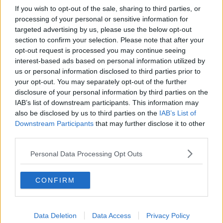
sich beim Japan Cup
drei Grand Tours in
If you wish to opt-out of the sale, sharing to third parties, or
den letzten Sieg der
einem Jahr zu
processing of your personal or sensitive information for
Saison; Johannes
gewinnen ist
targeted advertising by us, please use the below opt-out
Adamietz Elfter
machbar, aber ich
section to confirm your selection. Please note that after your
respektiere meine
opt-out request is processed you may continue seeing
Teamkollegen"
interest-based ads based on personal information utilized by
us or personal information disclosed to third parties prior to
your opt-out. You may separately opt-out of the further
disclosure of your personal information by third parties on the
IAB’s list of downstream participants. This information may
also be disclosed by us to third parties on the
IAB’s List of
Downstream Participants
that may further disclose it to other
third parties.
Personal Data Processing Opt Outs
CONFIRM
Schreiben Sie einen Kommentar
Data Deletion
Data Access
Privacy Policy