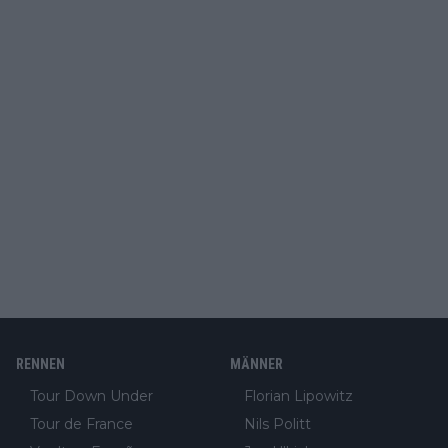
RENNEN
MÄNNER
Tour Down Under
Florian Lipowitz
Tour de France
Nils Politt