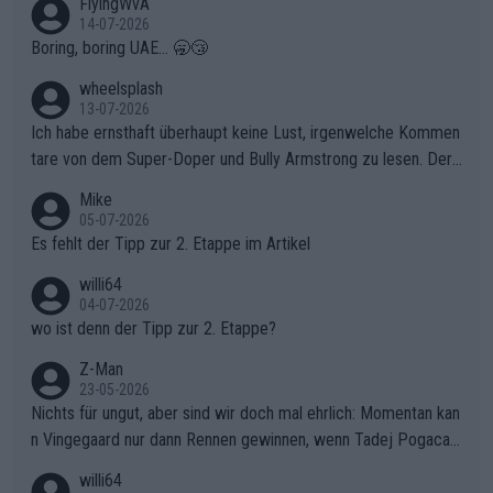
FlyingWvA
14-07-2026
Boring, boring UAE... 🥱😴
wheelsplash
13-07-2026
Ich habe ernsthaft überhaupt keine Lust, irgenwelche Kommen
tare von dem Super-Doper und Bully Armstrong zu lesen. Der
Typ ist so was von daneben. Er kann seine Meinung haben, abe
Mike
r die gehört nicht in dieses Medium!
05-07-2026
Es fehlt der Tipp zur 2. Etappe im Artikel
willi64
04-07-2026
wo ist denn der Tipp zur 2. Etappe?
Z-Man
23-05-2026
Nichts für ungut, aber sind wir doch mal ehrlich: Momentan kan
n Vingegaard nur dann Rennen gewinnen, wenn Tadej Pogacar
nicht mitfährt!!!
willi64