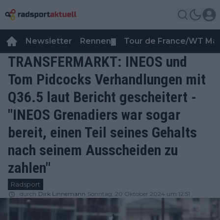
Newsletter
Rennen
Tour de France/WT Ma
▼
TRANSFERMARKT: INEOS und
Tom Pidcocks Verhandlungen mit
Q36.5 laut Bericht gescheitert -
"INEOS Grenadiers war sogar
bereit, einen Teil seines Gehalts
nach seinem Ausscheiden zu
zahlen"
Radsport
durch
Dirk Linnemann
Sonntag, 20 Oktober 2024 um 12:51