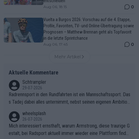
entscheiden
0
Aug 06, 18:15
Vuelta a Burgos 2026: Vorschau auf die 4. Etappe,
Profile, Favoriten, TV- und Online-Übertragung sowie
Prognosen – Matthew Brennan geht als Topfavorit
in die letzte Sprintchance
0
Aug 06, 17:45
Mehr Artikel
Aktuelle Kommentare
Schtrampler
29-07-2026
Radrennsport in den Rundfahrten ist ein Mannschaftssport. Das
s Tadej dabei alles unternimmt, nebst seinen eigenen Ambition
en, gegenüber seinen Helfern Solidarität zu zeigen und so das
wheelsplash
ganze Team auch mental stark zu machen und konkret am Erf
26-07-2026
olg teilzuhaben, ist ihm ganz hoch anzurechnen. Das ist ein Zei
Mich interessiert ernsthaft, warum Armstrong, diese traurige G
chen weit über den Radsport hinaus.
estalt, bei Radsport aktuell immer wieder eine Plattform finde