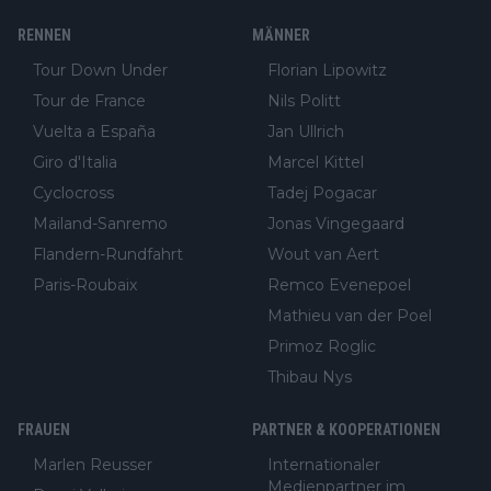
RENNEN
MÄNNER
Tour Down Under
Florian Lipowitz
Tour de France
Nils Politt
Vuelta a España
Jan Ullrich
Giro d'Italia
Marcel Kittel
Cyclocross
Tadej Pogacar
Mailand-Sanremo
Jonas Vingegaard
Flandern-Rundfahrt
Wout van Aert
Paris-Roubaix
Remco Evenepoel
Mathieu van der Poel
Primoz Roglic
Thibau Nys
FRAUEN
PARTNER & KOOPERATIONEN
Marlen Reusser
Internationaler
Medienpartner im