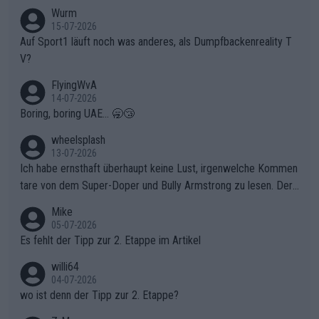
t. Könnte mir die Redaktion diese Frage beantworten?
Wurm
15-07-2026
Auf Sport1 läuft noch was anderes, als Dumpfbackenreality T
V?
FlyingWvA
14-07-2026
Boring, boring UAE... 🥱😴
wheelsplash
13-07-2026
Ich habe ernsthaft überhaupt keine Lust, irgenwelche Kommen
tare von dem Super-Doper und Bully Armstrong zu lesen. Der
Typ ist so was von daneben. Er kann seine Meinung haben, abe
Mike
r die gehört nicht in dieses Medium!
05-07-2026
Es fehlt der Tipp zur 2. Etappe im Artikel
willi64
04-07-2026
wo ist denn der Tipp zur 2. Etappe?