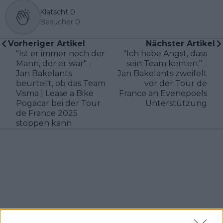
Klatscht
0
Besucher
0
Vorheriger Artikel
Nächster Artikel
"Ist er immer noch der
"Ich habe Angst, dass
Mann, der er war" -
sein Team kentert" -
Jan Bakelants
Jan Bakelants zweifelt
beurteilt, ob das Team
vor der Tour de
Visma | Lease a Bike
France an Evenepoels
Pogacar bei der Tour
Unterstützung
de France 2025
stoppen kann