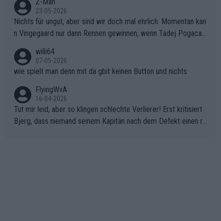
Z-Man
23-05-2026
Nichts für ungut, aber sind wir doch mal ehrlich: Momentan kan
n Vingegaard nur dann Rennen gewinnen, wenn Tadej Pogacar
nicht mitfährt!!!
willi64
07-05-2026
wie spielt man denn mit da gbit keinen Button und nichts
FlyingWvA
16-04-2026
Tut mir leid, aber so klingen schlechte Verlierer! Erst kritisiert
Bjerg, dass niemand seinem Kapitän nach dem Defekt einen ro
ten Teppich ausrollt. Dann schimpft Pogacar selber über seine
"Shimano-Schubkarre", ehe Morgado denkt, dass der Weltmeis
ter mit einem platten Reifen ins Velodrome einfuhr. Schlechter
Stil!!! Insbesondere, wenn man sich die Rennsituation vor dem
Defekt anschaut - wer andern eine Grube gräbt, fällt selbst hin
ein.