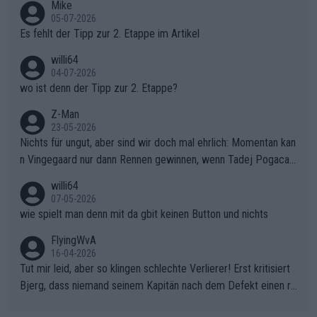
Mike
r die gehört nicht in dieses Medium!
05-07-2026
Es fehlt der Tipp zur 2. Etappe im Artikel
willi64
04-07-2026
wo ist denn der Tipp zur 2. Etappe?
Z-Man
23-05-2026
Nichts für ungut, aber sind wir doch mal ehrlich: Momentan kan
n Vingegaard nur dann Rennen gewinnen, wenn Tadej Pogacar
nicht mitfährt!!!
willi64
07-05-2026
wie spielt man denn mit da gbit keinen Button und nichts
FlyingWvA
16-04-2026
Tut mir leid, aber so klingen schlechte Verlierer! Erst kritisiert
Bjerg, dass niemand seinem Kapitän nach dem Defekt einen ro
ten Teppich ausrollt. Dann schimpft Pogacar selber über seine