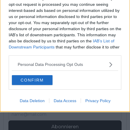
Matîs Louvel
Frankreich
opt-out request is processed you may continue seeing
interest-based ads based on personal information utilized by
Krists Neilands
Lettland
us or personal information disclosed to third parties prior to
Jake Stewart
Großbritannien
your opt-out. You may separately opt-out of the further
disclosure of your personal information by third parties on the
Tom Van Asbroeck
Belgien
IAB’s list of downstream participants. This information may
also be disclosed by us to third parties on the
IAB’s List of
Downstream Participants
that may further disclose it to other
third parties.
Jetzt kostenlos den RadsportAktuell-
Newsletter abonnieren!
Personal Data Processing Opt Outs
Nachdem du auf „Abonnieren“ geklickt hast,
erhältst du sofort eine E-Mail von uns. Bei
CONFIRM
einigen Lesern landet diese im Spam-
Ordner – überprüfe ihn daher bitte ebenfalls.
Alle wichtigen News, Ergebnisse und
Rennvorschauen – täglich kompakt per E-
Data Deletion
Data Access
Privacy Policy
Mail.
Abonnieren