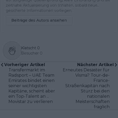
auf sorgfältige Quellenprüfung, klare Einordnung und die
zeitnahe Aktualisierung von Inhalten, sobald neue,
gesicherte Informationen vorliegen.
Beiträge des Autors ansehen
Klatscht
0
Besucher
0
Vorheriger Artikel
Nächster Artikel
Transfermarkt im
Erneutes Desaster für
Radsport – UAE Team
Visma? Tour-de-
Emirates bindet einen
France-
seiner wichtigsten
Straßenkapitän nach
Kapitäne, scheint aber
Sturz bei den
ein Top‐Talent an ...
nationalen
Movistar zu verlieren
Meisterschaften
fraglich