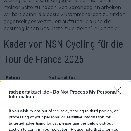
wichtig ist, eine sehr engagierte Mannschaft an
meiner Seite zu haben. Seit Saisonbeginn arbeiten
wir hart daran, die beste Zusammenarbeit zu finden,
gegenseitiges Vertrauen aufzubauen und die
bestmöglichen Resultate zu erzielen“, erklärte er.
Kader von NSN Cycling für die
Tour de France 2026
Fahrer
Nationalität
Lewis Askey
Großbritannien
radsportaktuell.de -
Do Not Process My Personal
Information
George Bennett
Neuseeland
Marco Frigo
Italien
If you wish to opt-out of the sale, sharing to third parties, or
processing of your personal or sensitive information for
Biniam Girmay
Eritrea
targeted advertising by us, please use the below opt-out
section to confirm your selection. Please note that after your