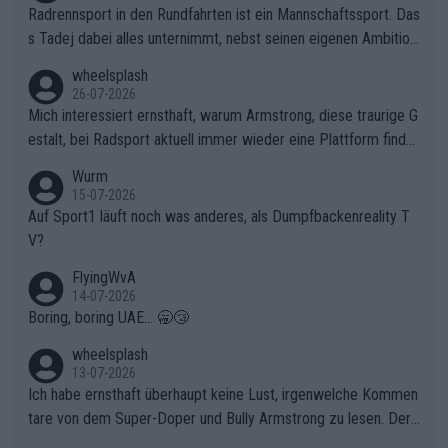
Radrennsport in den Rundfahrten ist ein Mannschaftssport. Das
s Tadej dabei alles unternimmt, nebst seinen eigenen Ambition
en, gegenüber seinen Helfern Solidarität zu zeigen und so das
wheelsplash
ganze Team auch mental stark zu machen und konkret am Erf
26-07-2026
olg teilzuhaben, ist ihm ganz hoch anzurechnen. Das ist ein Zei
Mich interessiert ernsthaft, warum Armstrong, diese traurige G
chen weit über den Radsport hinaus.
estalt, bei Radsport aktuell immer wieder eine Plattform finde
t. Könnte mir die Redaktion diese Frage beantworten?
Wurm
15-07-2026
Auf Sport1 läuft noch was anderes, als Dumpfbackenreality T
V?
FlyingWvA
14-07-2026
Boring, boring UAE... 🥱😴
wheelsplash
13-07-2026
Ich habe ernsthaft überhaupt keine Lust, irgenwelche Kommen
tare von dem Super-Doper und Bully Armstrong zu lesen. Der
Typ ist so was von daneben. Er kann seine Meinung haben, abe