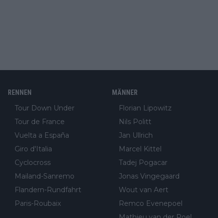
RENNEN
MÄNNER
Tour Down Under
Florian Lipowitz
Tour de France
Nils Politt
Vuelta a España
Jan Ullrich
Giro d'Italia
Marcel Kittel
Cyclocross
Tadej Pogacar
Mailand-Sanremo
Jonas Vingegaard
Flandern-Rundfahrt
Wout van Aert
Paris-Roubaix
Remco Evenepoel
Mathieu van der Poel