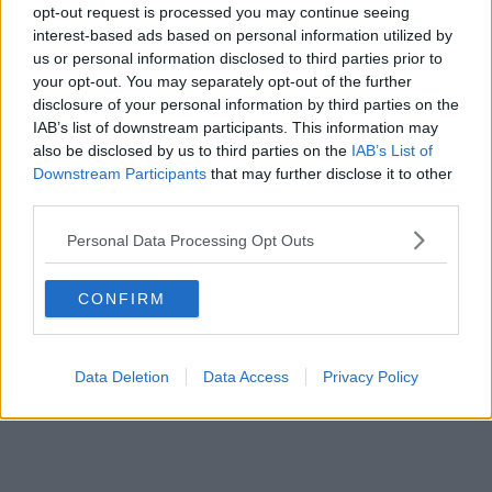
opt-out request is processed you may continue seeing
interest-based ads based on personal information utilized by
Beiträge des Autors ansehen
us or personal information disclosed to third parties prior to
your opt-out. You may separately opt-out of the further
disclosure of your personal information by third parties on the
IAB’s list of downstream participants. This information may
also be disclosed by us to third parties on the
IAB’s List of
Klatscht
0
Downstream Participants
that may further disclose it to other
Besucher
0
third parties.
Vorheriger Artikel
Nächster Artikel
Personal Data Processing Opt Outs
Tour de France 2026 –
Nationale
NSN bestätigt den
Meisterschaften –
„Achter“, Biniam
Filippo Ganna
CONFIRM
Girmay führt die
gewinnt 7. Zeitfahr-
Etappenjagd an
Titel; Bäckstedt und
Wiggins siegen in
Großbritannien
Data Deletion
Data Access
Privacy Policy