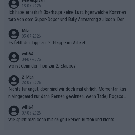
wheelsplash
sers Einbruch: Erst als Reusser komplett einbrach, übernahm V
13-07-2026
ollering die Initiative.Zu spätes Erwachen: Zu diesem Zeitpunkt
Ich habe ernsthaft überhaupt keine Lust, irgenwelche Kommen
war das Loch zu Niewiadoma bereits zu groß, um es im Allein
tare von dem Super-Doper und Bully Armstrong zu lesen. Der
gang auf den steilen Schlusskilometern noch einmal zu schließ
Typ ist so was von daneben. Er kann seine Meinung haben, abe
Mike
en.Teurer Sekundenpoker: Die Quittung sind nun 15 Sekunden
r die gehört nicht in dieses Medium!
05-07-2026
Rückstand im Gesamtklassement – ein Polster, das Niewiado
Es fehlt der Tipp zur 2. Etappe im Artikel
ma vor der Schlussetappe nach Nizza alle Trümpfe in die Hand
willi64
gibt. Diese Etappe wird sicher als der psychologische Wendep
04-07-2026
unkt dieser Tour in die Geschichte eingehen. Wenn man bei so
wo ist denn der Tipp zur 2. Etappe?
einem harten Aufstieg einmal den Moment verpasst und der K
onkurrentin die "zweite Luft" schenkt, ist der Schaden am Ber
Z-Man
23-05-2026
g kaum noch zu reparieren.Vor uns liegt nun das große Finale R
Nichts für ungut, aber sind wir doch mal ehrlich: Momentan kan
ichtung Nizza. Niewiadoma hat psychologisch Oberwasser, ab
n Vingegaard nur dann Rennen gewinnen, wenn Tadej Pogacar
er SD Worx und Vollering müssen jetzt All-In gehen. (gregman
nicht mitfährt!!!
n)
willi64
07-05-2026
wie spielt man denn mit da gbit keinen Button und nichts