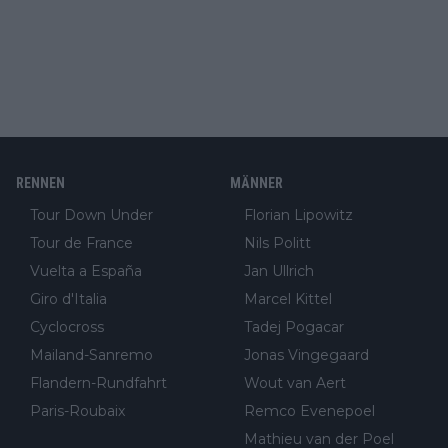
RENNEN
MÄNNER
Tour Down Under
Florian Lipowitz
Tour de France
Nils Politt
Vuelta a España
Jan Ullrich
Giro d'Italia
Marcel Kittel
Cyclocross
Tadej Pogacar
Mailand-Sanremo
Jonas Vingegaard
Flandern-Rundfahrt
Wout van Aert
Paris-Roubaix
Remco Evenepoel
Mathieu van der Poel