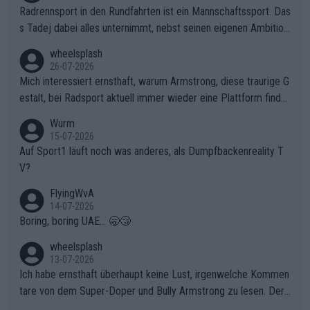
Radrennsport in den Rundfahrten ist ein Mannschaftssport. Das
s Tadej dabei alles unternimmt, nebst seinen eigenen Ambition
en, gegenüber seinen Helfern Solidarität zu zeigen und so das
wheelsplash
ganze Team auch mental stark zu machen und konkret am Erf
26-07-2026
olg teilzuhaben, ist ihm ganz hoch anzurechnen. Das ist ein Zei
Mich interessiert ernsthaft, warum Armstrong, diese traurige G
chen weit über den Radsport hinaus.
estalt, bei Radsport aktuell immer wieder eine Plattform finde
t. Könnte mir die Redaktion diese Frage beantworten?
Wurm
15-07-2026
Auf Sport1 läuft noch was anderes, als Dumpfbackenreality T
V?
FlyingWvA
14-07-2026
Boring, boring UAE... 🥱😴
wheelsplash
13-07-2026
Ich habe ernsthaft überhaupt keine Lust, irgenwelche Kommen
tare von dem Super-Doper und Bully Armstrong zu lesen. Der
Typ ist so was von daneben. Er kann seine Meinung haben, abe