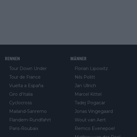
RENNEN
MÄNNER
Tour Down Under
Florian Lipowitz
Tour de France
Nils Politt
Vuelta a España
Jan Ullrich
Giro d'Italia
Marcel Kittel
Cyclocross
Tadej Pogacar
Mailand-Sanremo
Jonas Vingegaard
Flandern-Rundfahrt
Wout van Aert
Paris-Roubaix
Remco Evenepoel
Mathieu van der Poel