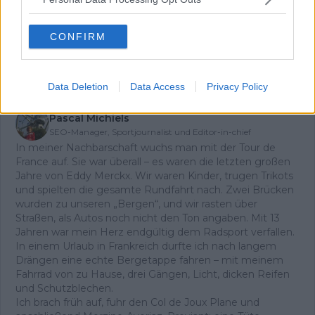
Mail.
CONFIRM
Abonnieren
Data Deletion
Data Access
Privacy Policy
Pascal Michiels
SEO-Manager, Sportjournalist und Editor-in-chief
In meiner Nachbarschaft wuchs man mit der Tour de
France auf. Sie war überall – es waren die letzten großen
Jahre von Eddy Merckx. Wir waren Kinder, trugen Trikots
und spielten die gesamte Rundfahrt nach. Zwei Brücken
wurden zu unseren „Bergen“, und wir rasten über
Straßen, als Autos noch nicht den Ton angaben. Mit 13
Jahren war mein Herz endgültig dem Radsport verfallen.
In einem Urlaub in Frankreich durfte ich nach langem
Drängen eine echte Bergetappe fahren – mit meinem
Fahrrad von zu Hause, drei Gängen, Licht, dicken Reifen
und Schutzblechen.
Ich brach früh auf, fuhr den Col de Joux Plane und