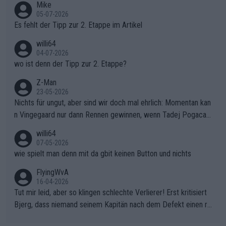
Mike
r die gehört nicht in dieses Medium!
05-07-2026
Es fehlt der Tipp zur 2. Etappe im Artikel
willi64
04-07-2026
wo ist denn der Tipp zur 2. Etappe?
Z-Man
23-05-2026
Nichts für ungut, aber sind wir doch mal ehrlich: Momentan kan
n Vingegaard nur dann Rennen gewinnen, wenn Tadej Pogacar
nicht mitfährt!!!
willi64
07-05-2026
wie spielt man denn mit da gbit keinen Button und nichts
FlyingWvA
16-04-2026
Tut mir leid, aber so klingen schlechte Verlierer! Erst kritisiert
Bjerg, dass niemand seinem Kapitän nach dem Defekt einen ro
ten Teppich ausrollt. Dann schimpft Pogacar selber über seine