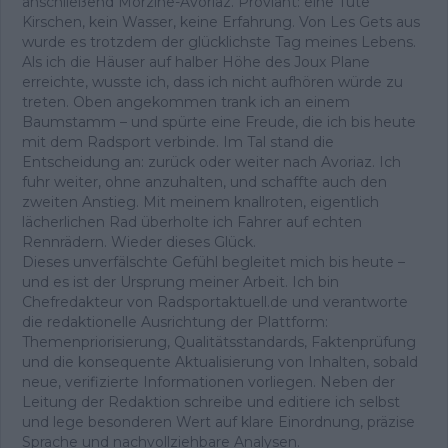
anschließend Morzine-Avoriaz. Proviant: eine Tüte
Kirschen, kein Wasser, keine Erfahrung. Von Les Gets aus
wurde es trotzdem der glücklichste Tag meines Lebens.
Als ich die Häuser auf halber Höhe des Joux Plane
erreichte, wusste ich, dass ich nicht aufhören würde zu
treten. Oben angekommen trank ich an einem
Baumstamm – und spürte eine Freude, die ich bis heute
mit dem Radsport verbinde. Im Tal stand die
Entscheidung an: zurück oder weiter nach Avoriaz. Ich
fuhr weiter, ohne anzuhalten, und schaffte auch den
zweiten Anstieg. Mit meinem knallroten, eigentlich
lächerlichen Rad überholte ich Fahrer auf echten
Rennrädern. Wieder dieses Glück.
Dieses unverfälschte Gefühl begleitet mich bis heute –
und es ist der Ursprung meiner Arbeit. Ich bin
Chefredakteur von Radsportaktuell.de und verantworte
die redaktionelle Ausrichtung der Plattform:
Themenpriorisierung, Qualitätsstandards, Faktenprüfung
und die konsequente Aktualisierung von Inhalten, sobald
neue, verifizierte Informationen vorliegen. Neben der
Leitung der Redaktion schreibe und editiere ich selbst
und lege besonderen Wert auf klare Einordnung, präzise
Sprache und nachvollziehbare Analysen.