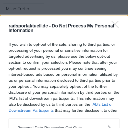
Milan Fretin
Alex Kirsch
radsportaktuell.de -
Do Not Process My Personal
Hugo Page
Information
Alex Aranburu
If you wish to opt-out of the sale, sharing to third parties, or
processing of your personal or sensitive information for
Benjamin Thomas
targeted advertising by us, please use the below opt-out
Ion Izagirre
section to confirm your selection. Please note that after your
opt-out request is processed you may continue seeing
interest-based ads based on personal information utilized by
us or personal information disclosed to third parties prior to
Jetzt kostenlos den RadsportAktuell-
your opt-out. You may separately opt-out of the further
Newsletter abonnieren!
disclosure of your personal information by third parties on the
Nachdem du auf „Abonnieren“ geklickt hast,
IAB’s list of downstream participants. This information may
erhältst du sofort eine E-Mail von uns. Bei
also be disclosed by us to third parties on the
IAB’s List of
einigen Lesern landet diese im Spam-
Downstream Participants
that may further disclose it to other
Ordner – überprüfe ihn daher bitte ebenfalls.
third parties.
Alle wichtigen News, Ergebnisse und
Rennvorschauen – täglich kompakt per E-
Personal Data Processing Opt Outs