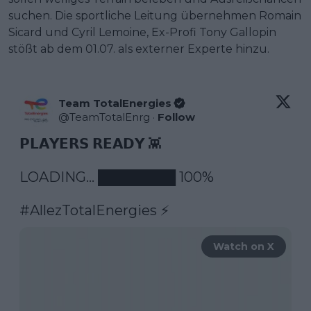
suchen. Die sportliche Leitung übernehmen Romain
Sicard und Cyril Lemoine, Ex-Profi Tony Gallopin
stößt ab dem 01.07. als externer Experte hinzu.
Team TotalEnergies
@
TeamTotalEnrg
·
Follow
𝗣𝗟𝗔𝗬𝗘𝗥𝗦 𝗥𝗘𝗔𝗗𝗬 👾

LOADING... ████████ 100%

#AllezTotalEnergies
 ⚡️ 
Watch on X