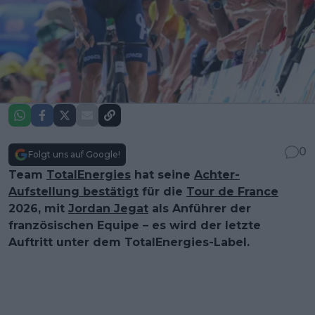
0
Folgt uns auf Google!
Team
TotalEnergies
hat seine
Achter-
Aufstellung bestätigt
für die
Tour de France
2026, mit
Jordan Jegat
als Anführer der
französischen Equipe – es wird der letzte
Auftritt unter dem TotalEnergies-Label.