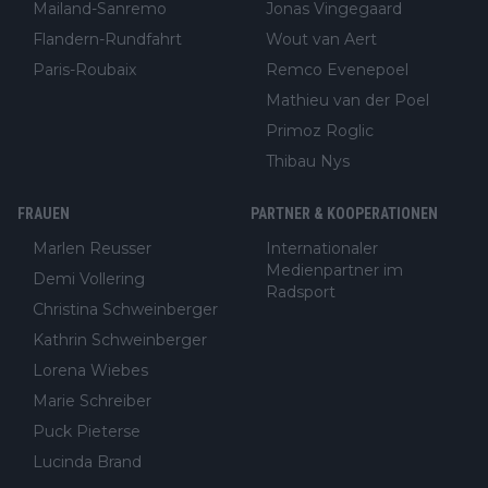
Mailand-Sanremo
Jonas Vingegaard
Flandern-Rundfahrt
Wout van Aert
Paris-Roubaix
Remco Evenepoel
Mathieu van der Poel
Primoz Roglic
Thibau Nys
FRAUEN
PARTNER & KOOPERATIONEN
Marlen Reusser
Internationaler
Medienpartner im
Demi Vollering
Radsport
Christina Schweinberger
Kathrin Schweinberger
Lorena Wiebes
Marie Schreiber
Puck Pieterse
Lucinda Brand