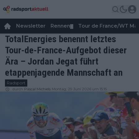
Newsletter
Rennen
Tour de France/WT Ma
▼
TotalEnergies benennt letztes
Tour-de-France-Aufgebot dieser
Ära – Jordan Jegat führt
etappenjagende Mannschaft an
Radsport
durch
Pascal Michiels
Montag, 29 Juni 2026 um 15:15