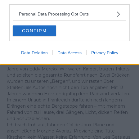
third parties.
Personal Data Processing Opt Outs
Abonnieren
CONFIRM
Pascal Michiels
SEO-Manager, Sportjournalist und Editor-in-chief
Data Deletion
Data Access
Privacy Policy
In meiner Nachbarschaft wuchs man mit der Tour de
France auf. Sie war überall – es waren die letzten großen
Jahre von Eddy Merckx. Wir waren Kinder, trugen Trikots
und spielten die gesamte Rundfahrt nach. Zwei Brücken
wurden zu unseren „Bergen“, und wir rasten über
Straßen, als Autos noch nicht den Ton angaben. Mit 13
Jahren war mein Herz endgültig dem Radsport verfallen.
In einem Urlaub in Frankreich durfte ich nach langem
Drängen eine echte Bergetappe fahren – mit meinem
Fahrrad von zu Hause, drei Gängen, Licht, dicken Reifen
und Schutzblechen.
Ich brach früh auf, fuhr den Col de Joux Plane und
anschließend Morzine-Avoriaz. Proviant: eine Tüte
Kirschen, kein Wasser, keine Erfahrung. Von Les Gets aus