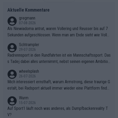
Aktuelle Kommentare
gregmann
07-08-2026
Als Niewiadoma antrat, waren Vollering und Reusser bis auf 7
Sekunden aufgeschlossen. Wenn man am Ende sieht wie Voller
ing Reusser hat stehen lassen, ist es unverständlich, wieso Voll
Schtrampler
ering die 7 Sekunden zu Niewiadoma nicht geschlossen hat un
29-07-2026
d den Abstand hat anwachsen lassen. Ein schwerer taktischer
Radrennsport in den Rundfahrten ist ein Mannschaftssport. Das
Fehler, der den Tour Sieg kosten wird.Diese Beobachtung trifft
s Tadej dabei alles unternimmt, nebst seinen eigenen Ambition
den taktischen Kern dieser dramatischen Etappe perfekt. Die
en, gegenüber seinen Helfern Solidarität zu zeigen und so das
wheelsplash
Zögerlichkeit von Demi Vollering in diesem Moment war das e
ganze Team auch mental stark zu machen und konkret am Erf
26-07-2026
ntscheidende Puzzleteil, das Katarzyna Niewiadoma die Tür z
olg teilzuhaben, ist ihm ganz hoch anzurechnen. Das ist ein Zei
Mich interessiert ernsthaft, warum Armstrong, diese traurige G
um Gelben Trikot geöffnet hat.Das taktische Dilemma am Mon
chen weit über den Radsport hinaus.
estalt, bei Radsport aktuell immer wieder eine Plattform finde
t VentouxDie psychologische Falle: Vollering spekulierte in die
t. Könnte mir die Redaktion diese Frage beantworten?
Wurm
ser Phase darauf, dass Marlen Reusser im Gelben Trikot die N
15-07-2026
achführarbeit leistet, um ihre Gesamtführung zu verteidigen.De
Auf Sport1 läuft noch was anderes, als Dumpfbackenreality T
r Pokereinsatz: Anstatt die verbleibenden 7 Sekunden sofort s
V?
elbst zuzufahren, verließ sich Vollering zu lange auf die Tempo