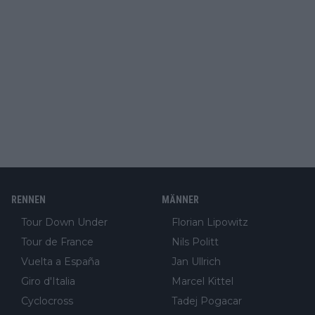
RENNEN
MÄNNER
Tour Down Under
Florian Lipowitz
Tour de France
Nils Politt
Vuelta a España
Jan Ullrich
Giro d'Italia
Marcel Kittel
Cyclocross
Tadej Pogacar