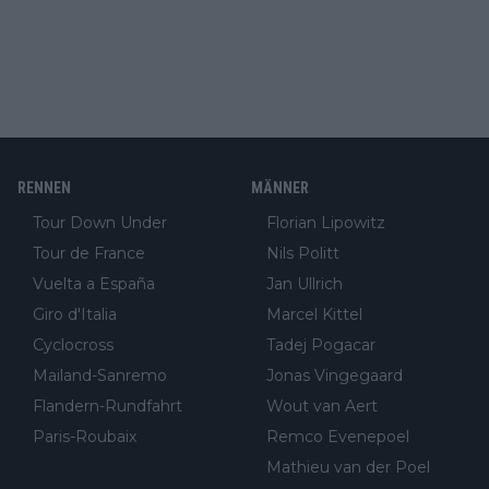
RENNEN
MÄNNER
Tour Down Under
Florian Lipowitz
Tour de France
Nils Politt
Vuelta a España
Jan Ullrich
Giro d'Italia
Marcel Kittel
Cyclocross
Tadej Pogacar
Mailand-Sanremo
Jonas Vingegaard
Flandern-Rundfahrt
Wout van Aert
Paris-Roubaix
Remco Evenepoel
Mathieu van der Poel