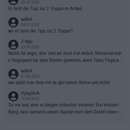
r die gehört nicht in dieses Medium!
05-07-2026
Es fehlt der Tipp zur 2. Etappe im Artikel
willi64
04-07-2026
wo ist denn der Tipp zur 2. Etappe?
Z-Man
23-05-2026
Nichts für ungut, aber sind wir doch mal ehrlich: Momentan kan
n Vingegaard nur dann Rennen gewinnen, wenn Tadej Pogacar
nicht mitfährt!!!
willi64
07-05-2026
wie spielt man denn mit da gbit keinen Button und nichts
FlyingWvA
16-04-2026
Tut mir leid, aber so klingen schlechte Verlierer! Erst kritisiert
Bjerg, dass niemand seinem Kapitän nach dem Defekt einen ro
ten Teppich ausrollt. Dann schimpft Pogacar selber über seine
"Shimano-Schubkarre", ehe Morgado denkt, dass der Weltmeis