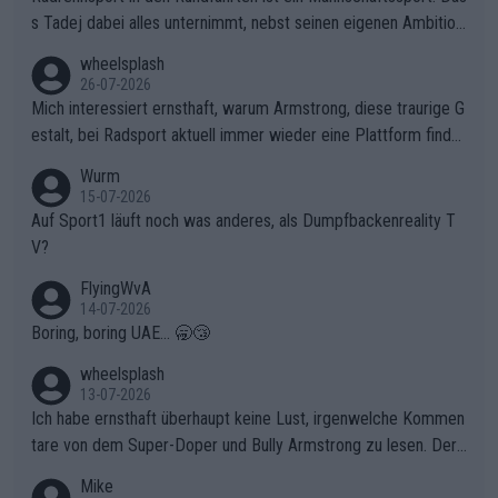
s Tadej dabei alles unternimmt, nebst seinen eigenen Ambition
en, gegenüber seinen Helfern Solidarität zu zeigen und so das
wheelsplash
ganze Team auch mental stark zu machen und konkret am Erf
26-07-2026
olg teilzuhaben, ist ihm ganz hoch anzurechnen. Das ist ein Zei
Mich interessiert ernsthaft, warum Armstrong, diese traurige G
chen weit über den Radsport hinaus.
estalt, bei Radsport aktuell immer wieder eine Plattform finde
t. Könnte mir die Redaktion diese Frage beantworten?
Wurm
15-07-2026
Auf Sport1 läuft noch was anderes, als Dumpfbackenreality T
V?
FlyingWvA
14-07-2026
Boring, boring UAE... 🥱😴
wheelsplash
13-07-2026
Ich habe ernsthaft überhaupt keine Lust, irgenwelche Kommen
tare von dem Super-Doper und Bully Armstrong zu lesen. Der
Typ ist so was von daneben. Er kann seine Meinung haben, abe
Mike