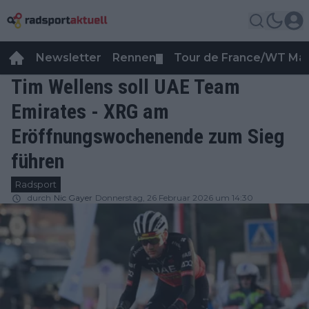
Newsletter
Rennen
Tour de France/WT Ma
▼
Tim Wellens soll UAE Team
Emirates - XRG am
Eröffnungswochenende zum Sieg
führen
Radsport
durch
Nic Gayer
Donnerstag, 26 Februar 2026 um 14:30