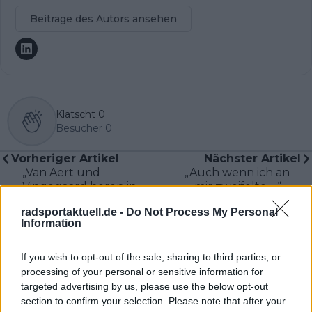
Beiträge des Autors ansehen
Klatscht
0
Besucher
0
Vorheriger Artikel
Nächster Artikel
„Van Aert und
„Auch wenn ich an
Vingegaard hören in
mir zweifelte …“ –
ein paar Jahren auf …“
Urska Zigart darüber,
radsportaktuell.de -
Do Not Process My Personal
– Bobbie Traksel:
wie Tadej Pogacar ihr
Information
Vismas Förderung von
Selbstvertrauen als
Matthew Brennan ist
Profi-Radsportlerin
für den Teamerfolg
stärkte
If you wish to opt-out of the sale, sharing to third parties, or
entscheidend
processing of your personal or sensitive information for
targeted advertising by us, please use the below opt-out
section to confirm your selection. Please note that after your