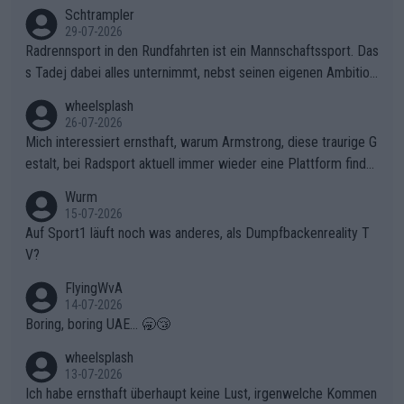
Schtrampler
29-07-2026
Radrennsport in den Rundfahrten ist ein Mannschaftssport. Das
s Tadej dabei alles unternimmt, nebst seinen eigenen Ambition
en, gegenüber seinen Helfern Solidarität zu zeigen und so das
wheelsplash
ganze Team auch mental stark zu machen und konkret am Erf
26-07-2026
olg teilzuhaben, ist ihm ganz hoch anzurechnen. Das ist ein Zei
Mich interessiert ernsthaft, warum Armstrong, diese traurige G
chen weit über den Radsport hinaus.
estalt, bei Radsport aktuell immer wieder eine Plattform finde
t. Könnte mir die Redaktion diese Frage beantworten?
Wurm
15-07-2026
Auf Sport1 läuft noch was anderes, als Dumpfbackenreality T
V?
FlyingWvA
14-07-2026
Boring, boring UAE... 🥱😴
wheelsplash
13-07-2026
Ich habe ernsthaft überhaupt keine Lust, irgenwelche Kommen