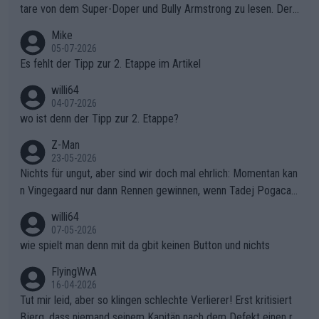
tare von dem Super-Doper und Bully Armstrong zu lesen. Der
Typ ist so was von daneben. Er kann seine Meinung haben, abe
Mike
r die gehört nicht in dieses Medium!
05-07-2026
Es fehlt der Tipp zur 2. Etappe im Artikel
willi64
04-07-2026
wo ist denn der Tipp zur 2. Etappe?
Z-Man
23-05-2026
Nichts für ungut, aber sind wir doch mal ehrlich: Momentan kan
n Vingegaard nur dann Rennen gewinnen, wenn Tadej Pogacar
nicht mitfährt!!!
willi64
07-05-2026
wie spielt man denn mit da gbit keinen Button und nichts
FlyingWvA
16-04-2026
Tut mir leid, aber so klingen schlechte Verlierer! Erst kritisiert
Bjerg, dass niemand seinem Kapitän nach dem Defekt einen ro