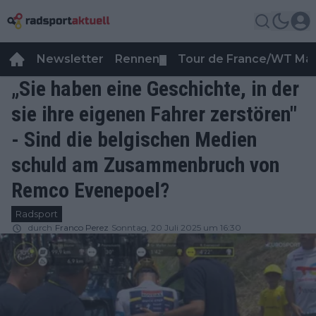
Newsletter
Rennen
Tour de France/WT Ma
▼
„Sie haben eine Geschichte, in der
sie ihre eigenen Fahrer zerstören"
- Sind die belgischen Medien
schuld am Zusammenbruch von
Remco Evenepoel?
Radsport
durch
Franco Perez
Sonntag, 20 Juli 2025 um 16:30