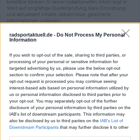
belastbar bleiben. In seiner redaktionellen Arbeit legt er
Wert auf sorgfältige Quellenprüfung, klare Einordnung
und aktualisiert Inhalte, sobald neue, gesicherte
Informationen vorliegen.
Beiträge des Autors ansehen
radsportaktuell.de -
Do Not Process My Personal
Information
If you wish to opt-out of the sale, sharing to third parties, or
processing of your personal or sensitive information for
Klatscht
0
targeted advertising by us, please use the below opt-out
Besucher
0
section to confirm your selection. Please note that after your
opt-out request is processed you may continue seeing
Vorheriger Artikel
Nächster Artikel
interest-based ads based on personal information utilized by
"Ich hätte nie
Die UAE setzen ihren
us or personal information disclosed to third parties prior to
gedacht, dass ich mit
Erfolg bei der Tour de
your opt-out. You may separately opt-out of the further
Tadej kämpfen
France fort - Tim
disclosure of your personal information by third parties on the
könnte" - Pogacar ist
Wellens gelingt ein
IAB’s list of downstream participants. This information may
Jonathan Milans
glorreicher
also be disclosed by us to third parties on the
IAB’s List of
Hauptkonkurrent um
Ausreißversuch in
Downstream Participants
that may further disclose it to other
das Grüne Trikot der
Carcassonne
third parties.
Tour de France