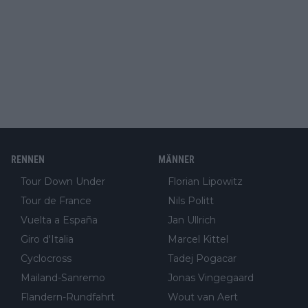
RENNEN
MÄNNER
Tour Down Under
Florian Lipowitz
Tour de France
Nils Politt
Vuelta a España
Jan Ullrich
Giro d'Italia
Marcel Kittel
Cyclocross
Tadej Pogacar
Mailand-Sanremo
Jonas Vingegaard
Flandern-Rundfahrt
Wout van Aert