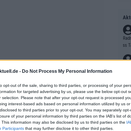
Akt
Radr
ss T
onen
as g
Erfo
Mich
tuell.de -
Do Not Process My Personal Information
Zeic
Gest
et. 
to opt-out of the sale, sharing to third parties, or processing of your per
dgültig und nominierte Daniel
formation for targeted advertising by us, please use the below opt-out s
Auf 
r selection. Please note that after your opt-out request is processed y
ck, Haimar Etxeberria, Callum Thornley,
eing interest-based ads based on personal information utilized by us or
V?
uffällig: keinen Evenepoel.
disclosed to third parties prior to your opt-out. You may separately opt-
losure of your personal information by third parties on the IAB’s list of
ch der Flandern-
. This information may also be disclosed by us to third parties on the
IA
Bori
Participants
that may further disclose it to other third parties.