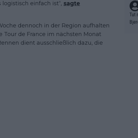
 logistisch einfach ist“,
sagte
Tut 
Bjer
oche dennoch in der Region aufhalten
oten
ie Tour de France im nächsten Monat
ne "
ennen dient ausschließlich dazu, die
meis
chte
r de
bst 