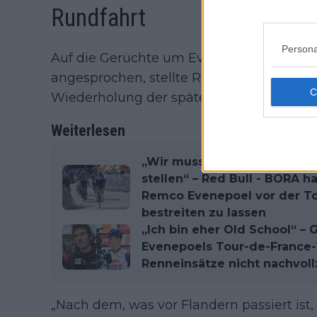
Rundfahrt
Persona
Auf die Gerüchte um Evenepoel und sein
angesprochen, stellte Red-Bull-Sportdirek
Wiederholung der späten Flandern-Ankü
Weiterlesen
„Wir mussten das Klettern w
stellen“ – Red Bull - BORA h
Remco Evenepoel vor der To
bestreiten zu lassen
„Ich bin eher Old School“ 
Evenepoels Tour-de-France
Renneinsätze nicht nachvol
„Nach dem, was vor Flandern passiert ist