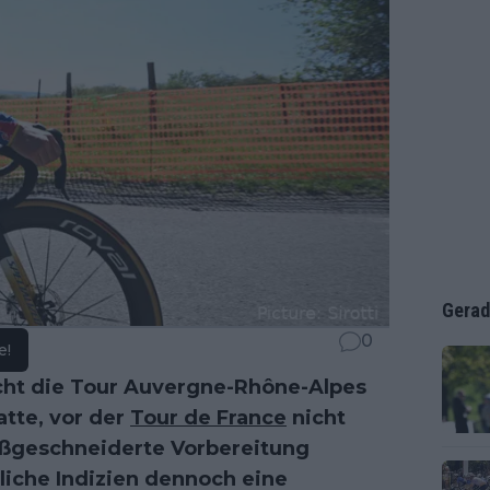
Gerad
0
e!
ht die Tour Auvergne-Rhône-Alpes
tte, vor der
Tour de France
nicht
aßgeschneiderte Vorbereitung
liche Indizien dennoch eine