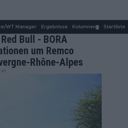
nce/WT Manager
Ergebnisse
Kolumnen
Startliste
▼
 Red Bull - BORA
ationen um Remco
uvergne-Rhône-Alpes
:45