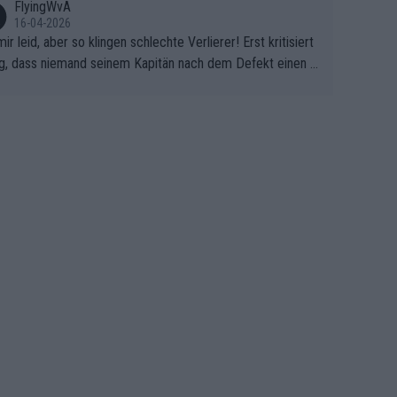
FlyingWvA
16-04-2026
mir leid, aber so klingen schlechte Verlierer! Erst kritisiert
g, dass niemand seinem Kapitän nach dem Defekt einen r
 Teppich ausrollt. Dann schimpft Pogacar selber über sei
Shimano-Schubkarre", ehe Morgado denkt, dass der Welt
ter mit einem platten Reifen ins Velodrome einfuhr. Schle
r Stil!!! Insbesondere, wenn man sich die Rennsituation vo
m Defekt anschaut - wer andern eine Grube gräbt, fällt sel
hinein.