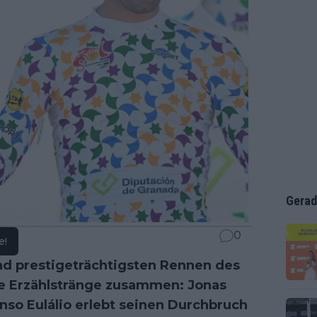
Gerad
0
e!
 und prestigeträchtigsten Rennen des
ge Erzählstränge zusammen: Jonas
nso Eulálio erlebt seinen Durchbruch