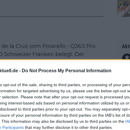
de la Cruz vom Pinarello - Q36.5 Pro
Akt
0 Schweizer Franken belegt. Der
erhalten und Schädigung des Ansehens
Radr
tuell.de -
Do Not Process My Personal Information
ss T
onen
to opt-out of the sale, sharing to third parties, or processing of your per
as g
formation for targeted advertising by us, please use the below opt-out s
Erfo
Mich
r selection. Please note that after your opt-out request is processed y
Zeic
Gest
eing interest-based ads based on personal information utilized by us or
disclosed to third parties prior to your opt-out. You may separately opt-
et. 
losure of your personal information by third parties on the IAB’s list of
. This information may also be disclosed by us to third parties on the
IA
Auf 
Participants
that may further disclose it to other third parties.