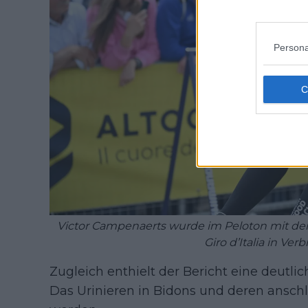
Persona
Victor Campenaerts wurde im Peloton mit de
Giro d’Italia in Ve
Zugleich enthielt der Bericht eine deutl
Das Urinieren in Bidons und deren anschli