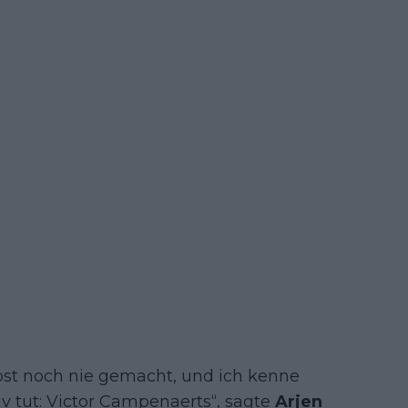
lbst noch nie gemacht, und ich kenne
tiv tut: Victor Campenaerts“, sagte
Arjen