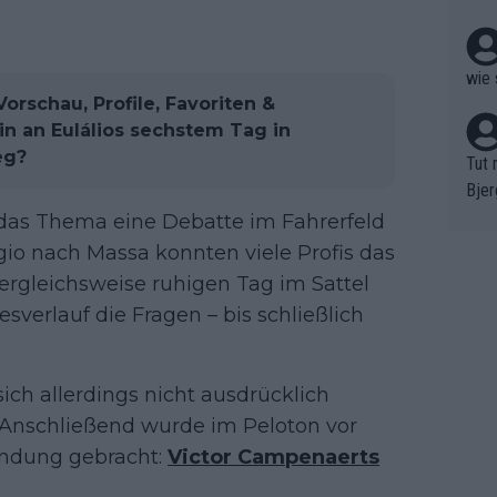
r nic
wie 
 Vorschau, Profile, Favoriten &
in an Eulálios sechstem Tag in
eg?
Tut 
Bjer
oten
das Thema eine Debatte im Fahrerfeld
ne "
io nach Massa konnten viele Profis das
meis
ergleichsweise ruhigen Tag im Sattel
chte
verlauf die Fragen – bis schließlich
r de
bst 
ich allerdings nicht ausdrücklich
. Anschließend wurde im Peloton vor
bindung gebracht:
Victor Campenaerts