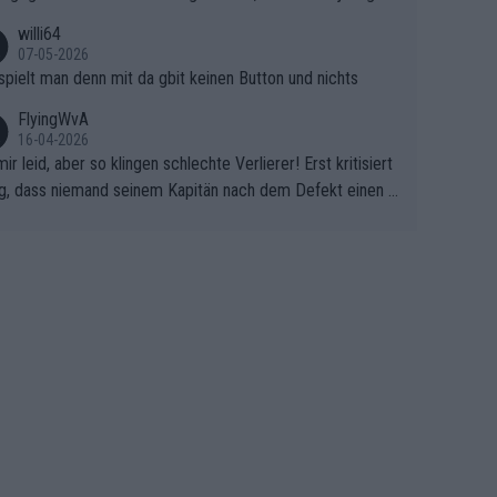
ht mitfährt!!!
willi64
07-05-2026
spielt man denn mit da gbit keinen Button und nichts
FlyingWvA
16-04-2026
mir leid, aber so klingen schlechte Verlierer! Erst kritisiert
g, dass niemand seinem Kapitän nach dem Defekt einen r
 Teppich ausrollt. Dann schimpft Pogacar selber über sei
Shimano-Schubkarre", ehe Morgado denkt, dass der Welt
ter mit einem platten Reifen ins Velodrome einfuhr. Schle
r Stil!!! Insbesondere, wenn man sich die Rennsituation vo
m Defekt anschaut - wer andern eine Grube gräbt, fällt sel
hinein.