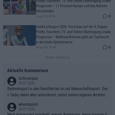
Profile, Favoriten, TV- und Online-Übertragung sowie
Prognosen – 11-Prozent-Rampe soll das Rennen
entscheiden
0
Aug 06, 18:15
Vuelta a Burgos 2026: Vorschau auf die 4. Etappe,
Profile, Favoriten, TV- und Online-Übertragung sowie
Prognosen – Matthew Brennan geht als Topfavorit
in die letzte Sprintchance
0
Aug 06, 17:45
Mehr Artikel
Aktuelle Kommentare
Schtrampler
29-07-2026
Radrennsport in den Rundfahrten ist ein Mannschaftssport. Das
s Tadej dabei alles unternimmt, nebst seinen eigenen Ambition
en, gegenüber seinen Helfern Solidarität zu zeigen und so das
wheelsplash
ganze Team auch mental stark zu machen und konkret am Erf
26-07-2026
olg teilzuhaben, ist ihm ganz hoch anzurechnen. Das ist ein Zei
Mich interessiert ernsthaft, warum Armstrong, diese traurige G