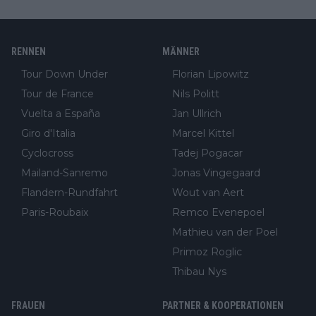
RENNEN
MÄNNER
Tour Down Under
Florian Lipowitz
Tour de France
Nils Politt
Vuelta a España
Jan Ullrich
Giro d'Italia
Marcel Kittel
Cyclocross
Tadej Pogacar
Mailand-Sanremo
Jonas Vingegaard
Flandern-Rundfahrt
Wout van Aert
Paris-Roubaix
Remco Evenepoel
Mathieu van der Poel
Primoz Roglic
Thibau Nys
FRAUEN
PARTNER & KOOPERATIONEN