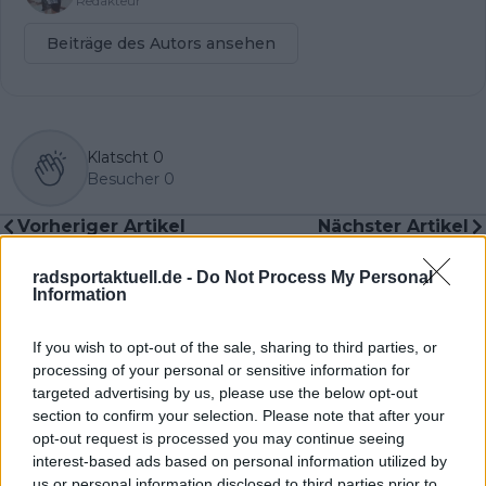
Redakteur
Beiträge des Autors ansehen
Klatscht
0
Besucher
0
Vorheriger Artikel
Nächster Artikel
„Seine Schwäche ist
Chaos in der Tour de
Selbstüberschätzung“
France 2025: Regen
radsportaktuell.de -
Do Not Process My Personal
– Ex-UAE-Teamchef
verzögert den Beginn
Information
warnt Tadej Pogacar
der 2. Etappe
If you wish to opt-out of the sale, sharing to third parties, or
processing of your personal or sensitive information for
targeted advertising by us, please use the below opt-out
section to confirm your selection. Please note that after your
opt-out request is processed you may continue seeing
interest-based ads based on personal information utilized by
us or personal information disclosed to third parties prior to