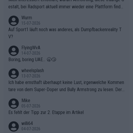
chen weit über den Radsport hinaus.
estalt, bei Radsport aktuell immer wieder eine Plattform finde
t. Könnte mir die Redaktion diese Frage beantworten?
Wurm
15-07-2026
Auf Sport1 läuft noch was anderes, als Dumpfbackenreality T
V?
FlyingWvA
14-07-2026
Boring, boring UAE... 🥱😴
wheelsplash
13-07-2026
Ich habe ernsthaft überhaupt keine Lust, irgenwelche Kommen
tare von dem Super-Doper und Bully Armstrong zu lesen. Der
Typ ist so was von daneben. Er kann seine Meinung haben, abe
Mike
r die gehört nicht in dieses Medium!
05-07-2026
Es fehlt der Tipp zur 2. Etappe im Artikel
willi64
04-07-2026