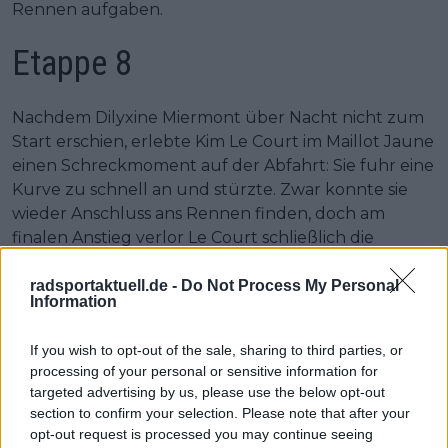
Rennen aufgaben.
Etappe 8
Nachdem Dilyxine Miermont über Nacht nicht zum
Start erschien, erlebte Kim Le Court im Maillot Jaune
einen Schreckmoment auf der Abfahrt: Sie fuhr eine
Kurve zu schnell an und stürzte. Zwar konnte sie
wieder Anschluss ans Rennen finden, doch am
finalen Anstieg verlor Le Court schließlich die
Gesamtführung.
radsportaktuell.de -
Do Not Process My Personal
Information
Etappe 9
If you wish to opt-out of the sale, sharing to third parties, or
Chloe Dygert und Brodie Chapman waren am
processing of your personal or sensitive information for
targeted advertising by us, please use the below opt-out
letzten Tag nicht am Start, bevor Gladys Verhulst-
section to confirm your selection. Please note that after your
Wild und Alba Teruel kurz vor dem Ziel auf
opt-out request is processed you may continue seeing
schmerzhafte Weise das Ende ihres Rennens