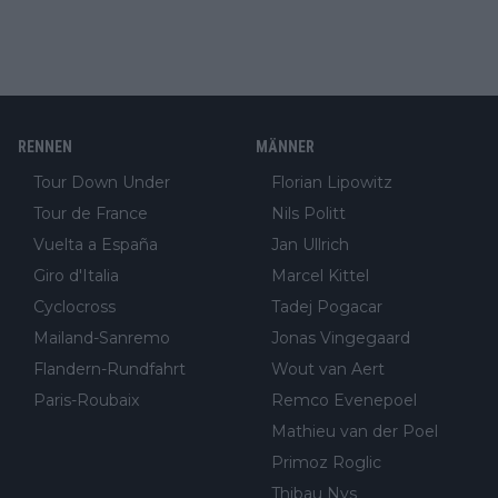
RENNEN
MÄNNER
Tour Down Under
Florian Lipowitz
Tour de France
Nils Politt
Vuelta a España
Jan Ullrich
Giro d'Italia
Marcel Kittel
Cyclocross
Tadej Pogacar
Mailand-Sanremo
Jonas Vingegaard
Flandern-Rundfahrt
Wout van Aert
Paris-Roubaix
Remco Evenepoel
Mathieu van der Poel
Primoz Roglic
Thibau Nys