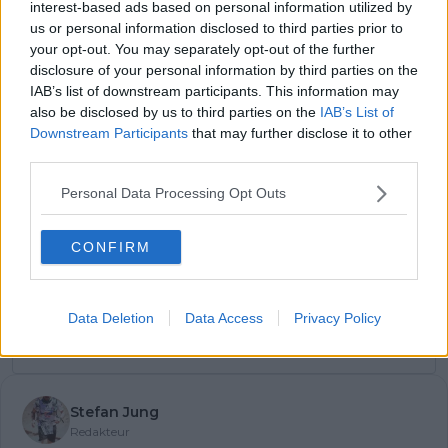
interest-based ads based on personal information utilized by
erleben mussten.
us or personal information disclosed to third parties prior to
your opt-out. You may separately opt-out of the further
disclosure of your personal information by third parties on the
Jetzt kostenlos den RadsportAktuell-
IAB’s list of downstream participants. This information may
Newsletter abonnieren!
also be disclosed by us to third parties on the
IAB’s List of
Downstream Participants
that may further disclose it to other
Nachdem du auf „Abonnieren“ geklickt hast,
third parties.
erhältst du sofort eine E-Mail von uns. Bei
einigen Lesern landet diese im Spam-
Personal Data Processing Opt Outs
Ordner – überprüfe ihn daher bitte ebenfalls.
Alle wichtigen News, Ergebnisse und
Rennvorschauen – täglich kompakt per E-
CONFIRM
Mail.
Data Deletion
Data Access
Privacy Policy
Abonnieren
Stefan Jung
Redakteur