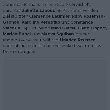
Zone des Rennens in einen Sturz verwickelt,
darunter
Juliette Labous
. 38 Kilometer vor dem
Ziel stürzten
Clémence Latimier, Ruby Roseman-
Gannon, Karoline Peretitko
und
Constance
Valentin
; Später waren
Mavi García, Liane Lippert,
Marion Bunel
und
Maeva Squiban
in einen
anderen verwickelt, während
Marlen Reusser
ebenfalls in einen solchen verwickelt war und das
Rennen aufgab.