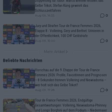
Doppelsieg für Tudor: Marco Brenner erobert das
Gelbe Trikot, Stefan Küng gewinnt das
Schlusszeitfahren
0
Aug 09, 16:33
Jury und Strafen Tour de France Femmes 2026,
Etappe 8 - Vollering, Gery und Berthet: Urinieren in
der Öffentlichkeit, 100 CHF Geldstrafe
0
Aug 09, 15:00
Mehr Artikel
Beliebte Nachrichten
Vorschau auf die 9. Etappe der Tour de France
Femmes 2026: Profile, Favoritinnen und Prognosen
– 8 Sekunden trennen Vollering und Niewiadoma –
wer holt sich das Gelbe Trikot?
0
Aug 09, 17:28
Tour de France Femmes 2026, Endgültige
Gesamtwertungen: Vollering, Niewiadoma-Phinney
und Longo Borghini auf dem Podium – Niedermaier