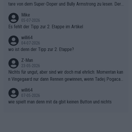
war das Loch zu Niewiadoma bereits zu groß, um es im Allein
tare von dem Super-Doper und Bully Armstrong zu lesen. Der
gang auf den steilen Schlusskilometern noch einmal zu schließ
Typ ist so was von daneben. Er kann seine Meinung haben, abe
Mike
en.Teurer Sekundenpoker: Die Quittung sind nun 15 Sekunden
r die gehört nicht in dieses Medium!
05-07-2026
Rückstand im Gesamtklassement – ein Polster, das Niewiado
Es fehlt der Tipp zur 2. Etappe im Artikel
ma vor der Schlussetappe nach Nizza alle Trümpfe in die Hand
willi64
gibt. Diese Etappe wird sicher als der psychologische Wendep
04-07-2026
unkt dieser Tour in die Geschichte eingehen. Wenn man bei so
wo ist denn der Tipp zur 2. Etappe?
einem harten Aufstieg einmal den Moment verpasst und der K
onkurrentin die "zweite Luft" schenkt, ist der Schaden am Ber
Z-Man
23-05-2026
g kaum noch zu reparieren.Vor uns liegt nun das große Finale R
Nichts für ungut, aber sind wir doch mal ehrlich: Momentan kan
ichtung Nizza. Niewiadoma hat psychologisch Oberwasser, ab
n Vingegaard nur dann Rennen gewinnen, wenn Tadej Pogacar
er SD Worx und Vollering müssen jetzt All-In gehen. (gregman
nicht mitfährt!!!
n)
willi64
07-05-2026
wie spielt man denn mit da gbit keinen Button und nichts