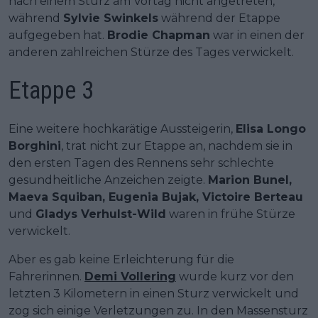
nach einem Sturz am Vortag nicht angetreten,
während
Sylvie Swinkels
während der Etappe
aufgegeben hat.
Brodie Chapman
war in einen der
anderen zahlreichen Stürze des Tages verwickelt.
Etappe 3
Eine weitere hochkarätige Aussteigerin,
Elisa Longo
Borghini
, trat nicht zur Etappe an, nachdem sie in
den ersten Tagen des Rennens sehr schlechte
gesundheitliche Anzeichen zeigte.
Marion Bunel,
Maeva Squiban, Eugenia Bujak, Victoire Berteau
und
Gladys Verhulst-Wild
waren in frühe Stürze
verwickelt.
Aber es gab keine Erleichterung für die
Fahrerinnen.
Demi Vollering
wurde kurz vor den
letzten 3 Kilometern in einen Sturz verwickelt und
zog sich einige Verletzungen zu. In den Massensturz