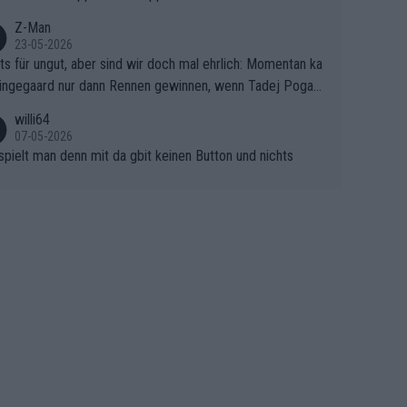
n bei so einem harten Aufstieg einmal den Moment verpa
und der Konkurrentin die "zweite Luft" schenkt, ist der Sc
Z-Man
23-05-2026
n am Berg kaum noch zu reparieren.Vor uns liegt nun das
ts für ungut, aber sind wir doch mal ehrlich: Momentan ka
e Finale Richtung Nizza. Niewiadoma hat psychologisch O
ingegaard nur dann Rennen gewinnen, wenn Tadej Pogaca
asser, aber SD Worx und Vollering müssen jetzt All-In ge
ht mitfährt!!!
 (gregmann)
willi64
07-05-2026
spielt man denn mit da gbit keinen Button und nichts