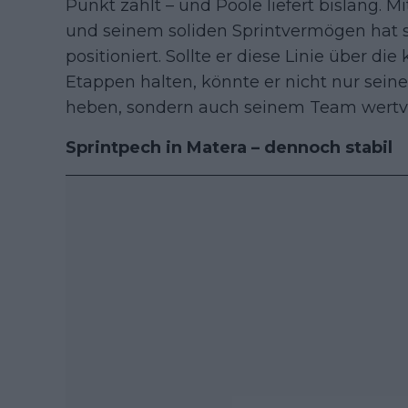
Punkt zählt – und Poole liefert bislang. M
und seinem soliden Sprintvermögen hat s
positioniert. Sollte er diese Linie über
Etappen halten, könnte er nicht nur seine
heben, sondern auch seinem Team wertvol
Sprintpech in Matera – dennoch stabil