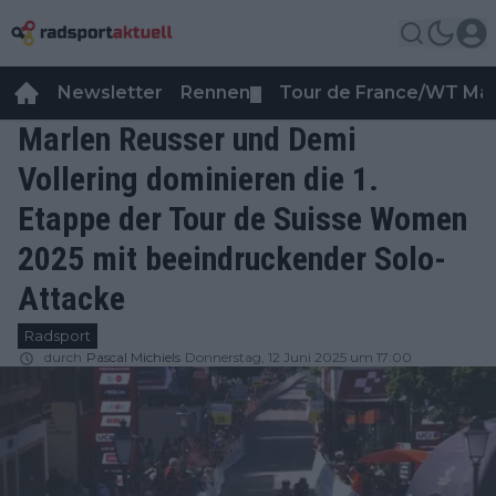
Newsletter
Rennen
Tour de France/WT Ma
▼
Marlen Reusser und Demi
Vollering dominieren die 1.
Etappe der Tour de Suisse Women
2025 mit beeindruckender Solo-
Attacke
Radsport
durch
Pascal Michiels
Donnerstag, 12 Juni 2025 um 17:00