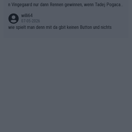
n Vingegaard nur dann Rennen gewinnen, wenn Tadej Pogacar
er SD Worx und Vollering müssen jetzt All-In gehen. (gregman
nicht mitfährt!!!
n)
willi64
07-05-2026
wie spielt man denn mit da gbit keinen Button und nichts