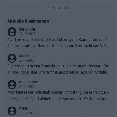
Mehr Artikel
Aktuelle Kommentare
gregmann
07-08-2026
Als Niewiadoma antrat, waren Vollering und Reusser bis auf 7
Sekunden aufgeschlossen. Wenn man am Ende sieht wie Voller
ing Reusser hat stehen lassen, ist es unverständlich, wieso Voll
Schtrampler
ering die 7 Sekunden zu Niewiadoma nicht geschlossen hat un
29-07-2026
d den Abstand hat anwachsen lassen. Ein schwerer taktischer
Radrennsport in den Rundfahrten ist ein Mannschaftssport. Das
Fehler, der den Tour Sieg kosten wird.Diese Beobachtung trifft
s Tadej dabei alles unternimmt, nebst seinen eigenen Ambition
den taktischen Kern dieser dramatischen Etappe perfekt. Die
en, gegenüber seinen Helfern Solidarität zu zeigen und so das
wheelsplash
Zögerlichkeit von Demi Vollering in diesem Moment war das e
ganze Team auch mental stark zu machen und konkret am Erf
26-07-2026
ntscheidende Puzzleteil, das Katarzyna Niewiadoma die Tür z
olg teilzuhaben, ist ihm ganz hoch anzurechnen. Das ist ein Zei
Mich interessiert ernsthaft, warum Armstrong, diese traurige G
um Gelben Trikot geöffnet hat.Das taktische Dilemma am Mon
chen weit über den Radsport hinaus.
estalt, bei Radsport aktuell immer wieder eine Plattform finde
t VentouxDie psychologische Falle: Vollering spekulierte in die
t. Könnte mir die Redaktion diese Frage beantworten?
Wurm
ser Phase darauf, dass Marlen Reusser im Gelben Trikot die N
15-07-2026
achführarbeit leistet, um ihre Gesamtführung zu verteidigen.De