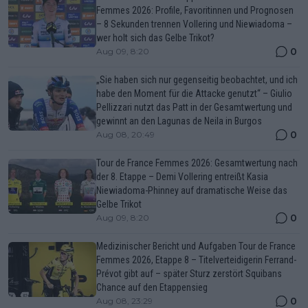
Femmes 2026: Profile, Favoritinnen und Prognosen
– 8 Sekunden trennen Vollering und Niewiadoma –
wer holt sich das Gelbe Trikot?
0
Aug 09, 8:20
„Sie haben sich nur gegenseitig beobachtet, und ich
habe den Moment für die Attacke genutzt“ – Giulio
Pellizzari nutzt das Patt in der Gesamtwertung und
gewinnt an den Lagunas de Neila in Burgos
0
Aug 08, 20:49
Tour de France Femmes 2026: Gesamtwertung nach
der 8. Etappe – Demi Vollering entreißt Kasia
Niewiadoma-Phinney auf dramatische Weise das
Gelbe Trikot
0
Aug 09, 8:20
Medizinischer Bericht und Aufgaben Tour de France
Femmes 2026, Etappe 8 – Titelverteidigerin Ferrand-
Prévot gibt auf – später Sturz zerstört Squibans
Chance auf den Etappensieg
0
Aug 08, 23:29