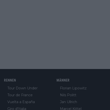
RENNEN
MÄNNER
Tour Down Under
Florian Lipowitz
Tour de France
Nils Politt
Vuelta a España
Jan Ullrich
Giro d'Italia
Marcel Kittel