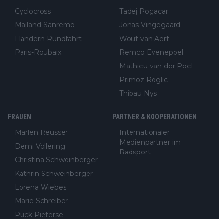
Cyclocross
Tadej Pogacar
Mailand-Sanremo
Jonas Vingegaard
Flandern-Rundfahrt
Wout van Aert
Paris-Roubaix
Remco Evenepoel
Mathieu van der Poel
Primoz Roglic
Thibau Nys
FRAUEN
PARTNER & KOOPERATIONEN
Marlen Reusser
Internationaler
Medienpartner im
Demi Vollering
Radsport
Christina Schweinberger
Kathrin Schweinberger
Lorena Wiebes
Marie Schreiber
Puck Pieterse