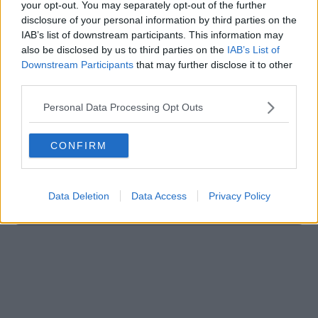
your opt-out. You may separately opt-out of the further
disclosure of your personal information by third parties on the
IAB’s list of downstream participants. This information may
also be disclosed by us to third parties on the
IAB’s List of
Downstream Participants
that may further disclose it to other
third parties.
Schreiben Sie einen Kommentar
Personal Data Processing Opt Outs
CONFIRM
Data Deletion
Data Access
Privacy Policy
SENDEN