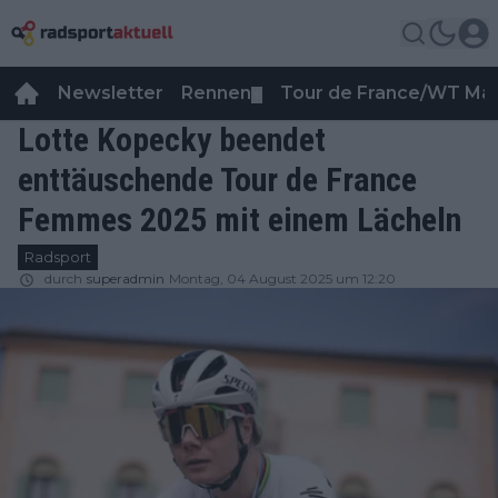
Newsletter
Rennen
Tour de France/WT Ma
▼
Lotte Kopecky beendet
enttäuschende Tour de France
Femmes 2025 mit einem Lächeln
Radsport
durch
superadmin
Montag, 04 August 2025 um 12:20