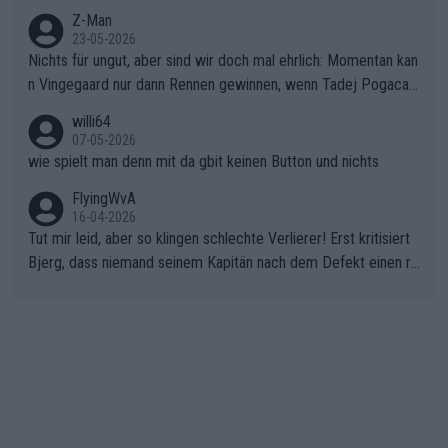
Z-Man
23-05-2026
Nichts für ungut, aber sind wir doch mal ehrlich: Momentan kan
n Vingegaard nur dann Rennen gewinnen, wenn Tadej Pogacar
nicht mitfährt!!!
willi64
07-05-2026
wie spielt man denn mit da gbit keinen Button und nichts
FlyingWvA
16-04-2026
Tut mir leid, aber so klingen schlechte Verlierer! Erst kritisiert
Bjerg, dass niemand seinem Kapitän nach dem Defekt einen ro
ten Teppich ausrollt. Dann schimpft Pogacar selber über seine
"Shimano-Schubkarre", ehe Morgado denkt, dass der Weltmeis
ter mit einem platten Reifen ins Velodrome einfuhr. Schlechter
Stil!!! Insbesondere, wenn man sich die Rennsituation vor dem
Defekt anschaut - wer andern eine Grube gräbt, fällt selbst hin
ein.