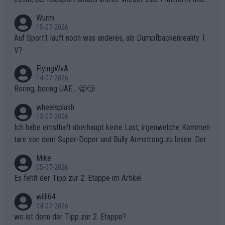
t. Könnte mir die Redaktion diese Frage beantworten?
Wurm
15-07-2026
Auf Sport1 läuft noch was anderes, als Dumpfbackenreality T
V?
FlyingWvA
14-07-2026
Boring, boring UAE... 🥱😴
wheelsplash
13-07-2026
Ich habe ernsthaft überhaupt keine Lust, irgenwelche Kommen
tare von dem Super-Doper und Bully Armstrong zu lesen. Der
Typ ist so was von daneben. Er kann seine Meinung haben, abe
Mike
r die gehört nicht in dieses Medium!
05-07-2026
Es fehlt der Tipp zur 2. Etappe im Artikel
willi64
04-07-2026
wo ist denn der Tipp zur 2. Etappe?