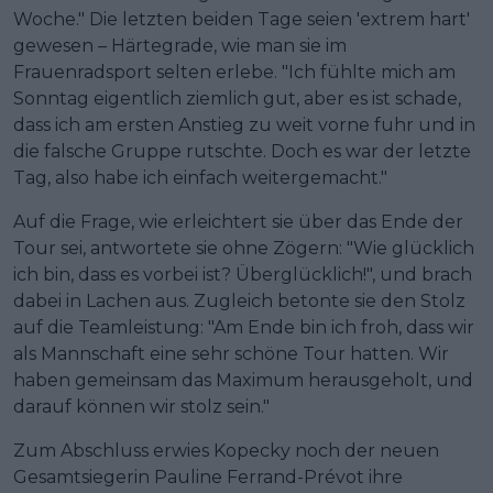
Woche." Die letzten beiden Tage seien 'extrem hart'
gewesen – Härtegrade, wie man sie im
Frauenradsport selten erlebe. "Ich fühlte mich am
Sonntag eigentlich ziemlich gut, aber es ist schade,
dass ich am ersten Anstieg zu weit vorne fuhr und in
die falsche Gruppe rutschte. Doch es war der letzte
Tag, also habe ich einfach weitergemacht."
Auf die Frage, wie erleichtert sie über das Ende der
Tour sei, antwortete sie ohne Zögern: "Wie glücklich
ich bin, dass es vorbei ist? Überglücklich!", und brach
dabei in Lachen aus. Zugleich betonte sie den Stolz
auf die Teamleistung: "Am Ende bin ich froh, dass wir
als Mannschaft eine sehr schöne Tour hatten. Wir
haben gemeinsam das Maximum herausgeholt, und
darauf können wir stolz sein."
Zum Abschluss erwies Kopecky noch der neuen
Gesamtsiegerin Pauline Ferrand-Prévot ihre