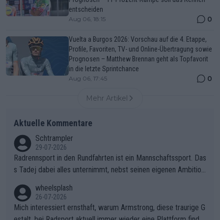
entscheiden
0
Aug 06, 18:15
Vuelta a Burgos 2026: Vorschau auf die 4. Etappe,
Profile, Favoriten, TV- und Online-Übertragung sowie
Prognosen – Matthew Brennan geht als Topfavorit
in die letzte Sprintchance
0
Aug 06, 17:45
Mehr Artikel
Aktuelle Kommentare
Schtrampler
29-07-2026
Radrennsport in den Rundfahrten ist ein Mannschaftssport. Das
s Tadej dabei alles unternimmt, nebst seinen eigenen Ambition
en, gegenüber seinen Helfern Solidarität zu zeigen und so das
wheelsplash
ganze Team auch mental stark zu machen und konkret am Erf
26-07-2026
olg teilzuhaben, ist ihm ganz hoch anzurechnen. Das ist ein Zei
Mich interessiert ernsthaft, warum Armstrong, diese traurige G
chen weit über den Radsport hinaus.
estalt, bei Radsport aktuell immer wieder eine Plattform finde