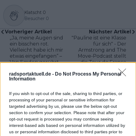
Klatscht
0
Besucher
0
Vorheriger Artikel
Nächster Artikel
„Ja, meine Augen sind
"Pauline ist eine Klasse
ein bisschen rot.
für sich" - Der
Vielleicht habe ich mir
Armstrong and The
etwas eingefangen“ –
Move-Podcast stellt
Van Emden gerührt
die Tour de France
nach Ferrand-Prévots
Femmes 2025 vor
radsportaktuell.de -
Do Not Process My Personal
Triumph bei der Tour
Information
de France Femmes
If you wish to opt-out of the sale, sharing to third parties, or
processing of your personal or sensitive information for
targeted advertising by us, please use the below opt-out
section to confirm your selection. Please note that after your
opt-out request is processed you may continue seeing
interest-based ads based on personal information utilized by
us or personal information disclosed to third parties prior to