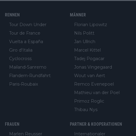
RENNEN
MÄNNER
Tour Down Under
Florian Lipowitz
Tour de France
Nils Politt
Vuelta a España
Jan Ullrich
Giro d'Italia
Marcel Kittel
Cyclocross
Tadej Pogacar
Mailand-Sanremo
Jonas Vingegaard
Flandern-Rundfahrt
Wout van Aert
Paris-Roubaix
Remco Evenepoel
Mathieu van der Poel
Primoz Roglic
Thibau Nys
FRAUEN
PARTNER & KOOPERATIONEN
Marlen Reusser
Internationaler