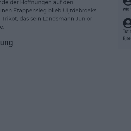
Ende der Hoffnungen auf den
wie 
inen Etappensieg blieb Uijtdebroeks
 Trikot, das sein Landsmann Junior
e.
Tut 
Bjer
hung
oten
ne "
meis
chte
r de
bst 