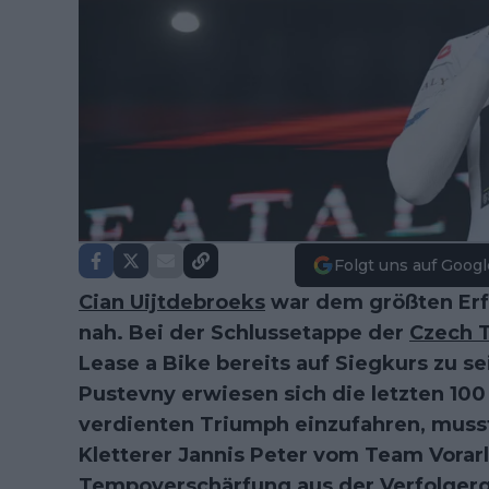
Folgt uns auf Googl
Cian Uijtdebroeks
war dem größten Erfo
nah. Bei der Schlussetappe der
Czech 
Lease a Bike bereits auf Siegkurs zu s
Pustevny erwiesen sich die letzten 100 
verdienten Triumph einzufahren, muss
Kletterer Jannis Peter vom Team Vorar
Tempoverschärfung aus der Verfolger