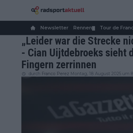
Newsletter
Rennen
Tour de Fra
▼
„Leider war die Strecke ni
- Cian Uijtdebroeks sieht
Fingern zerrinnen
durch
Franco Perez
Montag, 18 August 2025 um 