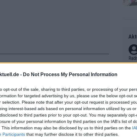
Akt
Radr
ss T
onen
tuell.de -
Do Not Process My Personal Information
as g
zu laufen. Uijtdebroeks fuhr
Erfo
Mich
to opt-out of the sale, sharing to third parties, or processing of your per
gen, und vertraute auf seine
Zeic
formation for targeted advertising by us, please use the below opt-out s
Gest
ine schwerer wurden, pirschte sich die
r selection. Please note that after your opt-out request is processed y
et. 
eing interest-based ads based on personal information utilized by us or
den letzten Metern rauschte Jannis
disclosed to third parties prior to your opt-out. You may separately opt-
en Belgier konsterniert zurück.
Auf 
losure of your personal information by third parties on the IAB’s list of
V?
. This information may also be disclosed by us to third parties on the
IA
Participants
that may further disclose it to other third parties.