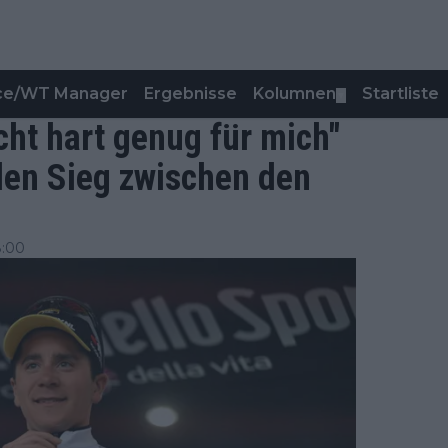
nce/WT Manager
Ergebnisse
Kolumnen
Startliste
▼
cht hart genug für mich"
 den Sieg zwischen den
8:00