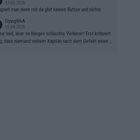
07-05-2026
spielt man denn mit da gbit keinen Button und nichts
FlyingWvA
16-04-2026
mir leid, aber so klingen schlechte Verlierer! Erst kritisiert
g, dass niemand seinem Kapitän nach dem Defekt einen r
 Teppich ausrollt. Dann schimpft Pogacar selber über sei
Shimano-Schubkarre", ehe Morgado denkt, dass der Welt
ter mit einem platten Reifen ins Velodrome einfuhr. Schle
r Stil!!! Insbesondere, wenn man sich die Rennsituation vo
m Defekt anschaut - wer andern eine Grube gräbt, fällt sel
hinein.