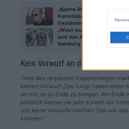
„Bjarne Riis sollte zum Sch
Französischer Ex-Profi kritis
Persona
Geständnis des Tour-de-Fra
„Wout wurde erst im letzte
und Van Aert ziehen trotz A
Hamburg Positives
Kein Vorwurf an das Team
Trotz des verpassten Etappensieges mach
keinen Vorwurf. „Die Jungs haben einen 
an mir, es zu Ende zu bringen. Am Ende
plötzlich kamen sie sehr schnell von hint
uns keine Vorwürfe machen. Das war das
konnten.“