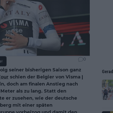
0
e!
lg seiner bisherigen Saison ganz
Gerad
Tour
schien der Belgier von Visma |
ein, doch am finalen Anstieg nach
Meter als zu lang. Statt den
te er zusehen, wie der deutsche
lberg mit einer späten
gruppe vorbeizog und damit den