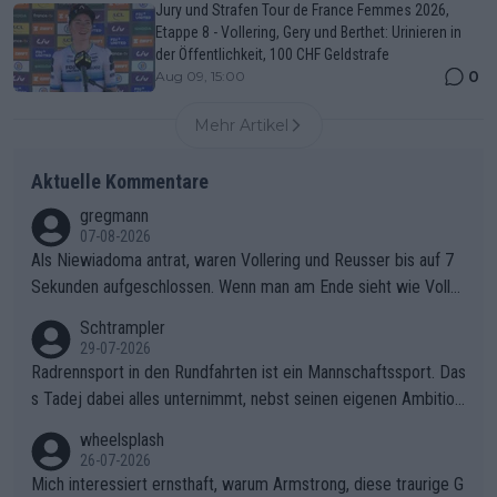
Jury und Strafen Tour de France Femmes 2026,
Etappe 8 - Vollering, Gery und Berthet: Urinieren in
der Öffentlichkeit, 100 CHF Geldstrafe
0
Aug 09, 15:00
Mehr Artikel
Aktuelle Kommentare
gregmann
07-08-2026
Als Niewiadoma antrat, waren Vollering und Reusser bis auf 7
Sekunden aufgeschlossen. Wenn man am Ende sieht wie Voller
ing Reusser hat stehen lassen, ist es unverständlich, wieso Voll
Schtrampler
ering die 7 Sekunden zu Niewiadoma nicht geschlossen hat un
29-07-2026
d den Abstand hat anwachsen lassen. Ein schwerer taktischer
Radrennsport in den Rundfahrten ist ein Mannschaftssport. Das
Fehler, der den Tour Sieg kosten wird.Diese Beobachtung trifft
s Tadej dabei alles unternimmt, nebst seinen eigenen Ambition
den taktischen Kern dieser dramatischen Etappe perfekt. Die
en, gegenüber seinen Helfern Solidarität zu zeigen und so das
wheelsplash
Zögerlichkeit von Demi Vollering in diesem Moment war das e
ganze Team auch mental stark zu machen und konkret am Erf
26-07-2026
ntscheidende Puzzleteil, das Katarzyna Niewiadoma die Tür z
olg teilzuhaben, ist ihm ganz hoch anzurechnen. Das ist ein Zei
Mich interessiert ernsthaft, warum Armstrong, diese traurige G