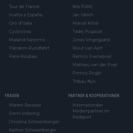
Tour de France
Nils Politt
Vuelta a España
Jan Ullrich
Giro d'Italia
Marcel Kittel
Cyclocross
Tadej Pogacar
Mailand-Sanremo
Jonas Vingegaard
Flandern-Rundfahrt
Wout van Aert
Paris-Roubaix
Remco Evenepoel
Mathieu van der Poel
Primoz Roglic
Thibau Nys
FRAUEN
PARTNER & KOOPERATIONEN
Marlen Reusser
Internationaler
Medienpartner im
Demi Vollering
Radsport
Christina Schweinberger
Kathrin Schweinberger