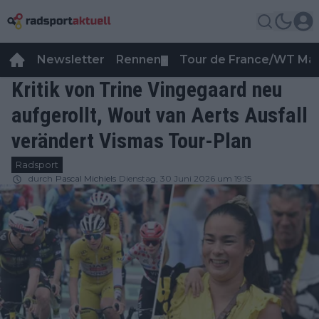
Newsletter
Rennen
Tour de France/WT Ma
▼
Kritik von Trine Vingegaard neu
aufgerollt, Wout van Aerts Ausfall
verändert Vismas Tour-Plan
Radsport
durch
Pascal Michiels
Dienstag, 30 Juni 2026 um 19:15