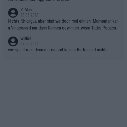
einem harten Aufstieg einmal den Moment verpasst und der K
onkurrentin die "zweite Luft" schenkt, ist der Schaden am Ber
Z-Man
23-05-2026
g kaum noch zu reparieren.Vor uns liegt nun das große Finale R
Nichts für ungut, aber sind wir doch mal ehrlich: Momentan kan
ichtung Nizza. Niewiadoma hat psychologisch Oberwasser, ab
n Vingegaard nur dann Rennen gewinnen, wenn Tadej Pogacar
er SD Worx und Vollering müssen jetzt All-In gehen. (gregman
nicht mitfährt!!!
n)
willi64
07-05-2026
wie spielt man denn mit da gbit keinen Button und nichts