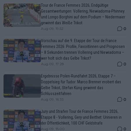
Tour de France Femmes 2026, Endgültige
Gesamtwertungen: Vollering, Niewiadoma-Phinney
und Longo Borghini auf dem Podium – Niedermaier
gewinnt das Weiße Trikot
0
Aug 09, 19:52
Vorschau auf die 9. Etappe der Tour de France
Femmes 2026: Profile, Favoritinnen und Prognosen
– 8 Sekunden trennen Vollering und Niewiadoma –
wer holt sich das Gelbe Trikot?
0
Aug 09, 17:28
Ergebnisse Polen-Rundfahrt 2026, Etappe 7 –
Doppelsieg für Tudor: Marco Brenner erobert das
Gelbe Trikot, Stefan Küng gewinnt das
Schlusszeitfahren
0
Aug 09, 16:33
Jury und Strafen Tour de France Femmes 2026,
Etappe 8 - Vollering, Gery und Berthet: Urinieren in
der Öffentlichkeit, 100 CHF Geldstrafe
0
Aug 09, 15:00