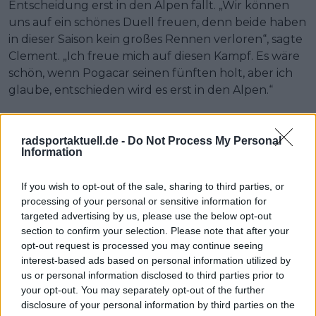
Entscheidung erst in den Alpen fällt. „Wir können
uns auf ein schönes Duell freuen, denn beide haben
in dieser Saison kein großes Rennen verloren“, sagte
Clement. „Ich freue mich auf diesen Kampf. Es wäre
schön, wenn Pogacar seinen fünften holt, aber ich
glaube, entschieden wird es erst in den Alpen.“
Vingegaard startet diesen Kampf ohne Van Aert,
ohne Laporte und ohne die offensichtlichste Quelle
radsportaktuell.de -
Do Not Process My Personal
der internen Tour-Debatte des Vorjahres. Er beginnt
Information
ihn zudem gegen denselben Fahrer, der Trines
ursprüngliche Forderung nach einem komplett auf
If you wish to opt-out of the sale, sharing to third parties, or
processing of your personal or sensitive information for
Gelb fokussierten Visma weniger wie einen
targeted advertising by us, please use the below opt-out
familiären Eingriff und mehr wie eine Frage wirken
section to confirm your selection. Please note that after your
ließ, die das Team weiterhin auf der Straße
opt-out request is processed you may continue seeing
beantworten muss.
interest-based ads based on personal information utilized by
us or personal information disclosed to third parties prior to
your opt-out. You may separately opt-out of the further
Jetzt kostenlos den RadsportAktuell-
disclosure of your personal information by third parties on the