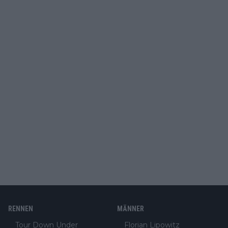
RENNEN
MÄNNER
Tour Down Under
Florian Lipowitz