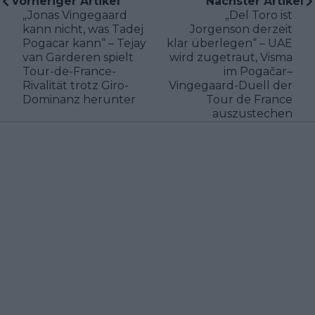
Vorheriger Artikel
Nächster Artikel
„Jonas Vingegaard
„Del Toro ist
kann nicht, was Tadej
Jorgenson derzeit
Pogacar kann“ – Tejay
klar überlegen“ – UAE
van Garderen spielt
wird zugetraut, Visma
Tour-de-France-
im Pogačar–
Rivalität trotz Giro-
Vingegaard-Duell der
Dominanz herunter
Tour de France
auszustechen