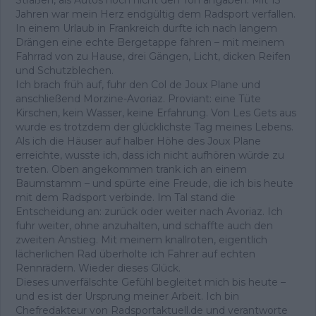
Jahren war mein Herz endgültig dem Radsport verfallen.
In einem Urlaub in Frankreich durfte ich nach langem
Drängen eine echte Bergetappe fahren – mit meinem
Fahrrad von zu Hause, drei Gängen, Licht, dicken Reifen
und Schutzblechen.
Ich brach früh auf, fuhr den Col de Joux Plane und
anschließend Morzine-Avoriaz. Proviant: eine Tüte
Kirschen, kein Wasser, keine Erfahrung. Von Les Gets aus
wurde es trotzdem der glücklichste Tag meines Lebens.
Als ich die Häuser auf halber Höhe des Joux Plane
erreichte, wusste ich, dass ich nicht aufhören würde zu
treten. Oben angekommen trank ich an einem
Baumstamm – und spürte eine Freude, die ich bis heute
mit dem Radsport verbinde. Im Tal stand die
Entscheidung an: zurück oder weiter nach Avoriaz. Ich
fuhr weiter, ohne anzuhalten, und schaffte auch den
zweiten Anstieg. Mit meinem knallroten, eigentlich
lächerlichen Rad überholte ich Fahrer auf echten
Rennrädern. Wieder dieses Glück.
Dieses unverfälschte Gefühl begleitet mich bis heute –
und es ist der Ursprung meiner Arbeit. Ich bin
Chefredakteur von Radsportaktuell.de und verantworte