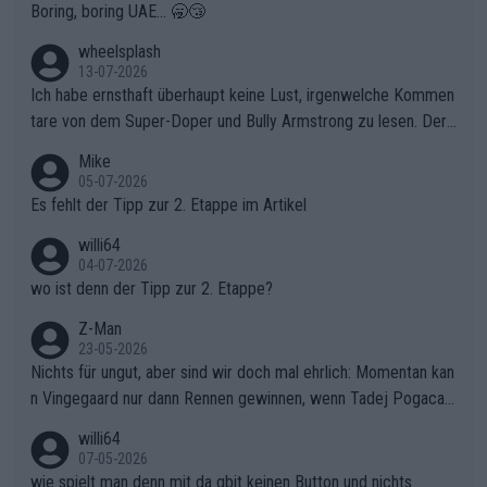
Boring, boring UAE... 🥱😴
finden und den Vorsprung in der gnadenlosen Windpassage de
s Berges kontinuierlich auszubauen.Die Quittung im FinaleReus
wheelsplash
sers Einbruch: Erst als Reusser komplett einbrach, übernahm V
13-07-2026
ollering die Initiative.Zu spätes Erwachen: Zu diesem Zeitpunkt
Ich habe ernsthaft überhaupt keine Lust, irgenwelche Kommen
war das Loch zu Niewiadoma bereits zu groß, um es im Allein
tare von dem Super-Doper und Bully Armstrong zu lesen. Der
gang auf den steilen Schlusskilometern noch einmal zu schließ
Typ ist so was von daneben. Er kann seine Meinung haben, abe
Mike
en.Teurer Sekundenpoker: Die Quittung sind nun 15 Sekunden
r die gehört nicht in dieses Medium!
05-07-2026
Rückstand im Gesamtklassement – ein Polster, das Niewiado
Es fehlt der Tipp zur 2. Etappe im Artikel
ma vor der Schlussetappe nach Nizza alle Trümpfe in die Hand
willi64
gibt. Diese Etappe wird sicher als der psychologische Wendep
04-07-2026
unkt dieser Tour in die Geschichte eingehen. Wenn man bei so
wo ist denn der Tipp zur 2. Etappe?
einem harten Aufstieg einmal den Moment verpasst und der K
onkurrentin die "zweite Luft" schenkt, ist der Schaden am Ber
Z-Man
23-05-2026
g kaum noch zu reparieren.Vor uns liegt nun das große Finale R
Nichts für ungut, aber sind wir doch mal ehrlich: Momentan kan
ichtung Nizza. Niewiadoma hat psychologisch Oberwasser, ab
n Vingegaard nur dann Rennen gewinnen, wenn Tadej Pogacar
er SD Worx und Vollering müssen jetzt All-In gehen. (gregman
nicht mitfährt!!!
n)
willi64
07-05-2026
wie spielt man denn mit da gbit keinen Button und nichts