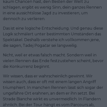
kaum Chancen hast, den Besten der Welt zu
schlagen, ergibt es wenig Sinn, dein ganzes Rennen
in eine aussichtslose Jagd zu investieren, um
dennoch zu verlieren.
Das ist eine logische Entscheidung. Und genau diese
Logik schmälert unter bestimmten Umständen das
Spektakel. Deshalb verstehe ich vollkommen jene,
die sagen, Tadej Pogačar sei langweilig.
Nicht, weil er etwas falsch macht. Sondern weil in
vielen Rennen das Ende festzustehen scheint, bevor
die Konkurrenz beginnt.
Wir wissen, dass er wahrscheinlich gewinnt. Wir
wissen auch, dass er oft mit einem langen Angriff
triumphiert. In manchen Rennen lässt sich sogar der
ungefähre Ort erahnen, an dem er ihn setzt. Bei
Strade Bianche wirkt es unvermeidlich. In Flandern
ähnlich. Bei der Tour hängt es vom Parcours ab,