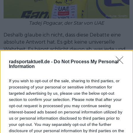
Tadej Pogacar, der Star von UAE
Deshalb glaube ich nicht, dass diese Debatte eine
absolute Antwort hat. Es gibt keine universelle
Wahrheit. Es hängt schlicht davon ab, was jede und
jeder vom Sport erwartet, wenn der Fernseher
radsportaktuell.de -
Do Not Process My Personal
angeht.
Information
Wer Spannung sucht, wird es logisch finden, dass
If you wish to opt-out of the sale, sharing to third parties, or
manche Rennen weniger fesseln, wenn der Sieger
processing of your personal or sensitive information for
von Beginn an feststeht. Wer einen der größten
targeted advertising by us, please use the below opt-out
Athleten aller Zeiten sehen will, erlebt
section to confirm your selection. Please note that after your
wahrscheinlich ein goldenes Radsportzeitalter.
opt-out request is processed you may continue seeing
interest-based ads based on personal information utilized by
Vielleicht markiert der Tourmalet in dieser Tour de
us or personal information disclosed to third parties prior to
France einen Wendepunkt. Zeigt Pogacar
your opt-out. You may separately opt-out of the further
erdrückende Überlegenheit und reißt in der ersten
disclosure of your personal information by third parties on the