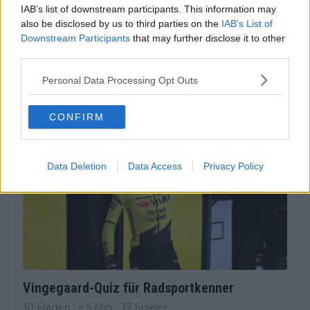
großen Bergetappe eine deutliche Lücke zu
IAB’s list of downstream participants. This information may
also be disclosed by us to third parties on the
IAB’s List of
Vingegaard, verlieren viele Fans ein Stück jener
Downstream Participants
that may further disclose it to other
Ungewissheit, die den Sport unberechenbar macht.
third parties.
Personal Data Processing Opt Outs
CONFIRM
Data Deletion
Data Access
Privacy Policy
Vingegaard-Quiz für Radsportkenner
10 Fragen · ≈ 5 Min. · 17 Spieler