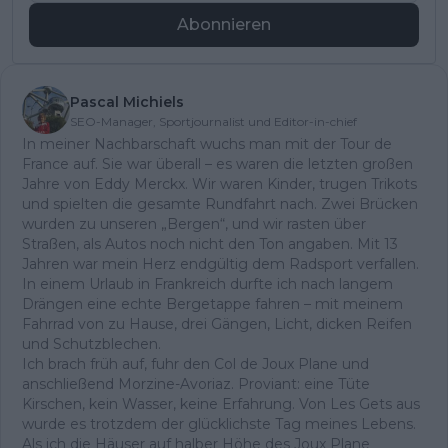
Abonnieren
Pascal Michiels
SEO-Manager, Sportjournalist und Editor-in-chief
In meiner Nachbarschaft wuchs man mit der Tour de
France auf. Sie war überall – es waren die letzten großen
Jahre von Eddy Merckx. Wir waren Kinder, trugen Trikots
und spielten die gesamte Rundfahrt nach. Zwei Brücken
wurden zu unseren „Bergen“, und wir rasten über
Straßen, als Autos noch nicht den Ton angaben. Mit 13
Jahren war mein Herz endgültig dem Radsport verfallen.
In einem Urlaub in Frankreich durfte ich nach langem
Drängen eine echte Bergetappe fahren – mit meinem
Fahrrad von zu Hause, drei Gängen, Licht, dicken Reifen
und Schutzblechen.
Ich brach früh auf, fuhr den Col de Joux Plane und
anschließend Morzine-Avoriaz. Proviant: eine Tüte
Kirschen, kein Wasser, keine Erfahrung. Von Les Gets aus
wurde es trotzdem der glücklichste Tag meines Lebens.
Als ich die Häuser auf halber Höhe des Joux Plane