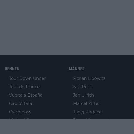
RENNEN
MÄNNER
Tour Down Under
Florian Lipowitz
Tour de France
Nils Politt
Vuelta a España
Jan Ullrich
Giro d'Italia
Marcel Kittel
Cyclocross
Tadej Pogacar
Mailand-Sanremo
Jonas Vingegaard
Flandern-Rundfahrt
Wout van Aert