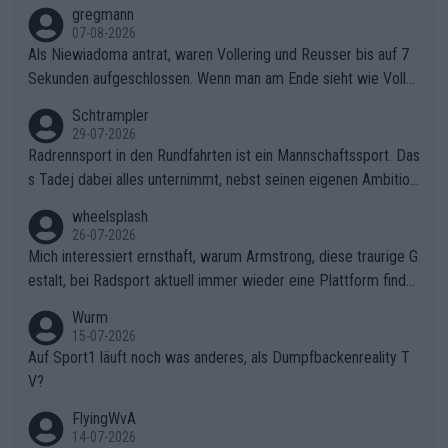
gregmann
07-08-2026
Als Niewiadoma antrat, waren Vollering und Reusser bis auf 7
Sekunden aufgeschlossen. Wenn man am Ende sieht wie Voller
ing Reusser hat stehen lassen, ist es unverständlich, wieso Voll
Schtrampler
ering die 7 Sekunden zu Niewiadoma nicht geschlossen hat un
29-07-2026
d den Abstand hat anwachsen lassen. Ein schwerer taktischer
Radrennsport in den Rundfahrten ist ein Mannschaftssport. Das
Fehler, der den Tour Sieg kosten wird.Diese Beobachtung trifft
s Tadej dabei alles unternimmt, nebst seinen eigenen Ambition
den taktischen Kern dieser dramatischen Etappe perfekt. Die
en, gegenüber seinen Helfern Solidarität zu zeigen und so das
wheelsplash
Zögerlichkeit von Demi Vollering in diesem Moment war das e
ganze Team auch mental stark zu machen und konkret am Erf
26-07-2026
ntscheidende Puzzleteil, das Katarzyna Niewiadoma die Tür z
olg teilzuhaben, ist ihm ganz hoch anzurechnen. Das ist ein Zei
Mich interessiert ernsthaft, warum Armstrong, diese traurige G
um Gelben Trikot geöffnet hat.Das taktische Dilemma am Mon
chen weit über den Radsport hinaus.
estalt, bei Radsport aktuell immer wieder eine Plattform finde
t VentouxDie psychologische Falle: Vollering spekulierte in die
t. Könnte mir die Redaktion diese Frage beantworten?
Wurm
ser Phase darauf, dass Marlen Reusser im Gelben Trikot die N
15-07-2026
achführarbeit leistet, um ihre Gesamtführung zu verteidigen.De
Auf Sport1 läuft noch was anderes, als Dumpfbackenreality T
r Pokereinsatz: Anstatt die verbleibenden 7 Sekunden sofort s
V?
elbst zuzufahren, verließ sich Vollering zu lange auf die Tempo
arbeit anderer.Niewiadomas Momentum: Niewiadoma nutzte g
FlyingWvA
enau diese Uneinigkeit im Verfolgerfeld, um ihren Rhythmus zu
14-07-2026