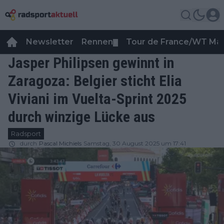
Newsletter
Rennen
Tour de France/WT Ma
▼
Jasper Philipsen gewinnt in
Zaragoza: Belgier sticht Elia
Viviani im Vuelta-Sprint 2025
durch winzige Lücke aus
Radsport
durch
Pascal Michiels
Samstag, 30 August 2025 um 17:41