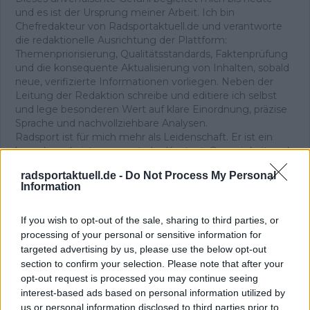
und es ist der Ursprung meiner Arbeit. Ich bin
Chefredakteur von Radsportaktuell.de und verantworte
die redaktionelle Ausrichtung der Plattform:
Themenpriorisierung, Qualitätsstandards, Faktenprüfung
und die konsequente Aktualisierung von Inhalten, sobald
neue, verifizierte Informationen vorliegen. Neben der
Leitung der Redaktion schreibe und editiere ich selbst
und lege besonderen Wert auf klare Einordnung, präzise
Sprache und nachvollziehbare Analysen.
Radsport ist für mich mehr als Leidenschaft. Er ist ein
komplexer Leistungssport, der Kontext, Genauigkeit und
Verantwortung verlangt – genau diesen Anspruch
radsportaktuell.de -
Do Not Process My Personal
vertrete ich in unserer täglichen Berichterstattung.
Information
Beiträge des Autors ansehen
If you wish to opt-out of the sale, sharing to third parties, or
processing of your personal or sensitive information for
targeted advertising by us, please use the below opt-out
section to confirm your selection. Please note that after your
opt-out request is processed you may continue seeing
interest-based ads based on personal information utilized by
Klatscht
0
us or personal information disclosed to third parties prior to