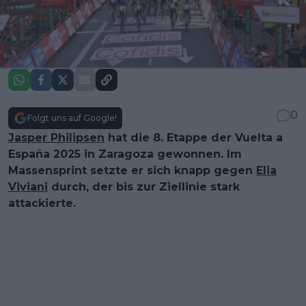
0
Folgt uns auf Google!
Jasper Philipsen
hat die 8. Etappe der Vuelta a
España 2025 in Zaragoza gewonnen. Im
Massensprint setzte er sich knapp gegen
Elia
Viviani
durch, der bis zur Ziellinie stark
attackierte.