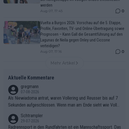
werden
0
Aug 07, 17:45
Vuelta a Burgos 2026: Vorschau auf die 5. Etappe,
Profile, Favoriten, TV- und Online-Übertragung sowie
Prognosen – Kann Gall die Gesamtführung auf den
Lagunas de Neila gegen Onley und Ciccone
verteidigen?
0
Aug 07, 17:16
Mehr Artikel
Aktuelle Kommentare
gregmann
07-08-2026
Als Niewiadoma antrat, waren Vollering und Reusser bis auf 7
Sekunden aufgeschlossen. Wenn man am Ende sieht wie Voller
ing Reusser hat stehen lassen, ist es unverständlich, wieso Voll
Schtrampler
ering die 7 Sekunden zu Niewiadoma nicht geschlossen hat un
29-07-2026
d den Abstand hat anwachsen lassen. Ein schwerer taktischer
Radrennsport in den Rundfahrten ist ein Mannschaftssport. Das