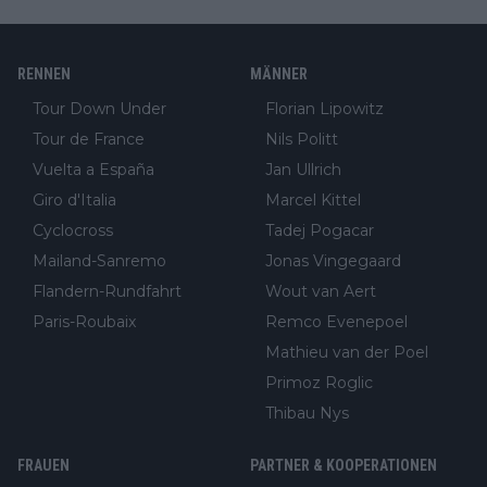
RENNEN
MÄNNER
Tour Down Under
Florian Lipowitz
Tour de France
Nils Politt
Vuelta a España
Jan Ullrich
Giro d'Italia
Marcel Kittel
Cyclocross
Tadej Pogacar
Mailand-Sanremo
Jonas Vingegaard
Flandern-Rundfahrt
Wout van Aert
Paris-Roubaix
Remco Evenepoel
Mathieu van der Poel
Primoz Roglic
Thibau Nys
FRAUEN
PARTNER & KOOPERATIONEN