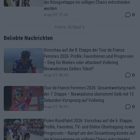
der Königsetappe im völligen Chaos entschieden
werden
0
Aug 07, 17:45
Mehr Artikel
Beliebte Nachrichten
Vorschau auf die 8. Etappe der Tour de France
Femmes 2026: Profile, Favoritinnen und Prognosen
– Sieg für Wiebes oder attackiert Vollering
Niewiadomas Gelbes Trikot?
0
Aug 07, 18:09
Tour de France Femmes 2026: Gesamtwertung nach
der 7. Etappe – Niewiadoma übernimmt Gelb mit 15
Sekunden Vorsprung auf Vollering
0
Aug 07, 18:34
Polen-Rundfahrt 2026: Vorschau auf die 6. Etappe,
Profile, Favoriten, TV- und Online-Übertragung sowie
Prognosen – Kampf um den Gesamtsieg könnte auf
der Königsetappe im völligen Chaos entschieden