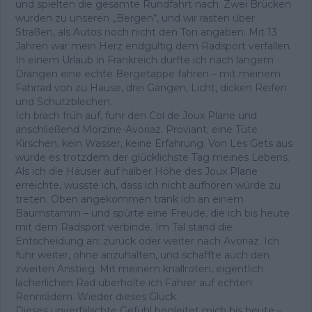
und spielten die gesamte Rundfahrt nach. Zwei Brücken
wurden zu unseren „Bergen“, und wir rasten über
Straßen, als Autos noch nicht den Ton angaben. Mit 13
Jahren war mein Herz endgültig dem Radsport verfallen.
In einem Urlaub in Frankreich durfte ich nach langem
Drängen eine echte Bergetappe fahren – mit meinem
Fahrrad von zu Hause, drei Gängen, Licht, dicken Reifen
und Schutzblechen.
Ich brach früh auf, fuhr den Col de Joux Plane und
anschließend Morzine-Avoriaz. Proviant: eine Tüte
Kirschen, kein Wasser, keine Erfahrung. Von Les Gets aus
wurde es trotzdem der glücklichste Tag meines Lebens.
Als ich die Häuser auf halber Höhe des Joux Plane
erreichte, wusste ich, dass ich nicht aufhören würde zu
treten. Oben angekommen trank ich an einem
Baumstamm – und spürte eine Freude, die ich bis heute
mit dem Radsport verbinde. Im Tal stand die
Entscheidung an: zurück oder weiter nach Avoriaz. Ich
fuhr weiter, ohne anzuhalten, und schaffte auch den
zweiten Anstieg. Mit meinem knallroten, eigentlich
lächerlichen Rad überholte ich Fahrer auf echten
Rennrädern. Wieder dieses Glück.
Dieses unverfälschte Gefühl begleitet mich bis heute –