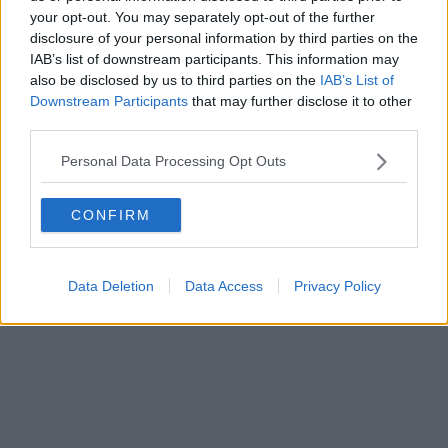
Besucher
0
your opt-out. You may separately opt-out of the further
disclosure of your personal information by third parties on the
Vorheriger Artikel
Nächster Artikel
IAB’s list of downstream participants. This information may
„Bling" ist zurück!
„Die Freude am
also be disclosed by us to third parties on the
IAB’s List of
Michael Matthews
Radfahren war weg" -
Downstream Participants
that may further disclose it to other
kehrt erstmals seit
Arnaud De Lie brutal
third parties.
den Anzeichen einer
ehrlich über den
Lungenembolie in
Kampf um die Form
Personal Data Processing Opt Outs
den Rennsport
vor dem jüngsten
zurück
Aufschwung der
Renewi Tour
CONFIRM
Data Deletion
Data Access
Privacy Policy