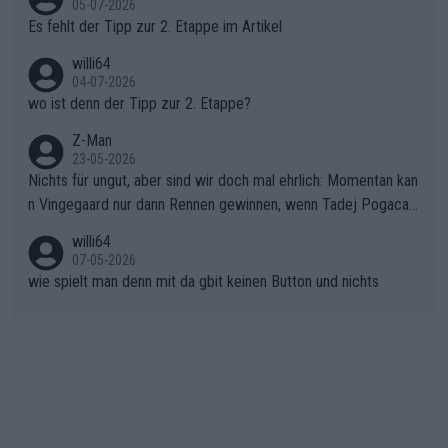
05-07-2026
Rückstand im Gesamtklassement – ein Polster, das Niewiado
Es fehlt der Tipp zur 2. Etappe im Artikel
ma vor der Schlussetappe nach Nizza alle Trümpfe in die Hand
willi64
gibt. Diese Etappe wird sicher als der psychologische Wendep
04-07-2026
unkt dieser Tour in die Geschichte eingehen. Wenn man bei so
wo ist denn der Tipp zur 2. Etappe?
einem harten Aufstieg einmal den Moment verpasst und der K
onkurrentin die "zweite Luft" schenkt, ist der Schaden am Ber
Z-Man
23-05-2026
g kaum noch zu reparieren.Vor uns liegt nun das große Finale R
Nichts für ungut, aber sind wir doch mal ehrlich: Momentan kan
ichtung Nizza. Niewiadoma hat psychologisch Oberwasser, ab
n Vingegaard nur dann Rennen gewinnen, wenn Tadej Pogacar
er SD Worx und Vollering müssen jetzt All-In gehen. (gregman
nicht mitfährt!!!
n)
willi64
07-05-2026
wie spielt man denn mit da gbit keinen Button und nichts