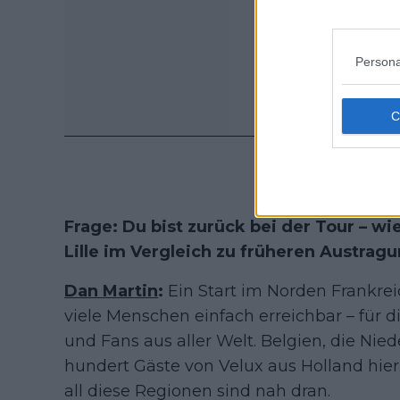
Persona
Frage: Du bist zurück bei der Tour – wi
Lille im Vergleich zu früheren Austrag
Dan Martin
:
Ein Start im Norden Frankreic
viele Menschen einfach erreichbar – für
und Fans aus aller Welt. Belgien, die Nie
hundert Gäste von Velux aus Holland hier
all diese Regionen sind nah dran.