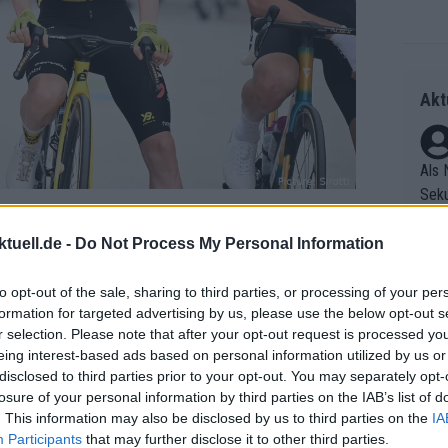
Akt
Als 
Seku
ring
olle
tuell.de -
Do Not Process My Personal Information
und 
Radr
er F
to opt-out of the sale, sharing to third parties, or processing of your per
ss T
formation for targeted advertising by us, please use the below opt-out s
riff
onen
r selection. Please note that after your opt-out request is processed y
Die 
as g
eing interest-based ads based on personal information utilized by us or
as e
Erfo
Mich
disclosed to third parties prior to your opt-out. You may separately opt-
ür z
Zeic
Gest
losure of your personal information by third parties on the IAB’s list of
Mont
. This information may also be disclosed by us to third parties on the
IA
et. 
n di
Participants
that may further disclose it to other third parties.