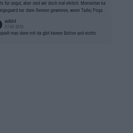
ts für ungut, aber sind wir doch mal ehrlich: Momentan ka
e Finale Richtung Nizza. Niewiadoma hat psychologisch O
ingegaard nur dann Rennen gewinnen, wenn Tadej Pogaca
asser, aber SD Worx und Vollering müssen jetzt All-In ge
ht mitfährt!!!
 (gregmann)
willi64
07-05-2026
spielt man denn mit da gbit keinen Button und nichts