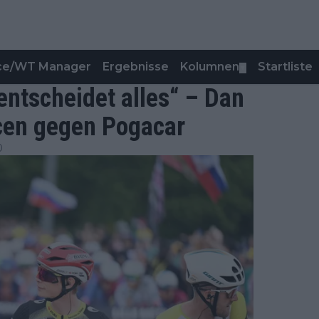
nce/WT Manager
Ergebnisse
Kolumnen
Startliste
▼
ntscheidet alles“ – Dan
cen gegen Pogacar
0