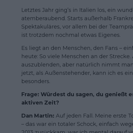
Letztes Jahr ging’s in Italien los, ein wun
atemberaubend. Starts außerhalb Frankr
Spektakuläres, vor allem bei der Teampräs
ist trotzdem nochmal etwas Eigenes.
Es liegt an den Menschen, den Fans – ei
heute: So viele Menschen an der Strecke.
auszublenden, aber natürlich nimmt man 
jetzt, als Außenstehender, kann ich es e
besonders.
Frage: Würdest du sagen, du genießt e
aktiven Zeit?
Dan Martin:
Auf jeden Fall. Meine erste 
– das war ein totaler Schock, einfach we
2013 zurückkam, war ich mental darauf v