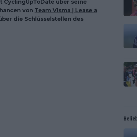
it CyclingUpToDate
über seine
 Chancen von
Team Visma | Lease a
über die Schlüsselstellen des
Belie