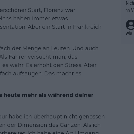
Nich
groß
derschöner Start, Florenz war
nn V
berw
r nic
eichs haben immer etwas
hen.
entation. Aber ein Start in Frankreich
wie 
nfach der Menge an Leuten. Und auch
 Als Fahrer versucht man, das
es wahr. Es erhöht den Stress. Aber
infach aufsaugen. Das macht es
s heute mehr als während deiner
Tour habe ich überhaupt nicht genossen
gen der Dimension des Ganzen. Als ich
orbereitet. Ich habe eine Art Umgang