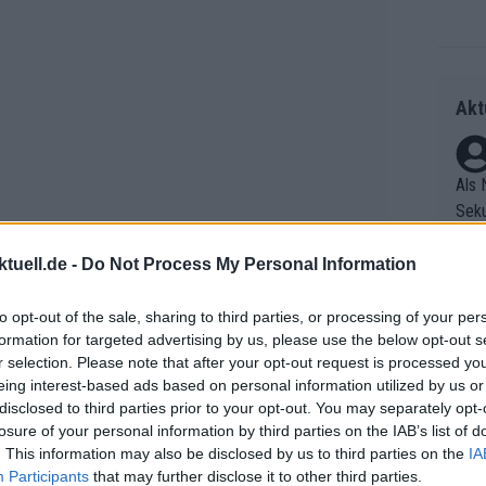
Akt
Als 
Seku
ring
olle
tuell.de -
Do Not Process My Personal Information
und 
Radr
er F
to opt-out of the sale, sharing to third parties, or processing of your per
ss T
formation for targeted advertising by us, please use the below opt-out s
riff
onen
r selection. Please note that after your opt-out request is processed y
Die 
as g
eing interest-based ads based on personal information utilized by us or
mpfen hat, liegt auch an seiner
as e
Erfo
Mich
disclosed to third parties prior to your opt-out. You may separately opt-
ür z
-Teams trägt es historische Altlasten,
Zeic
Gest
losure of your personal information by third parties on the IAB’s list of
Mont
t eine Figur im Zentrum, die bereits
. This information may also be disclosed by us to third parties on the
IA
et. 
n di
Participants
that may further disclose it to other third parties.
ebracht wurde. Swart weiß um die