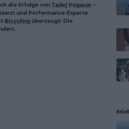
ch die Erfolge von
Tadej Pogacar
–
tsarzt und Performance-Experte
it
Bicycling
überzeugt: Die
ndert.
Belie