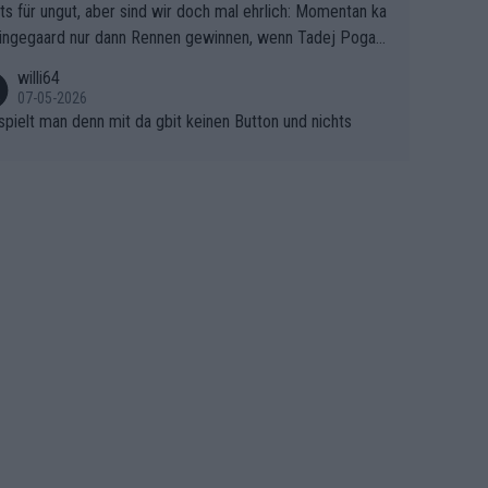
ts für ungut, aber sind wir doch mal ehrlich: Momentan ka
e Finale Richtung Nizza. Niewiadoma hat psychologisch O
ingegaard nur dann Rennen gewinnen, wenn Tadej Pogaca
asser, aber SD Worx und Vollering müssen jetzt All-In ge
ht mitfährt!!!
 (gregmann)
willi64
07-05-2026
spielt man denn mit da gbit keinen Button und nichts