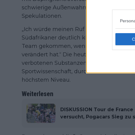
schwierige Außenwahrnehmung – und geh
Spekulationen.
Persona
„Ich würde meinen Ruf nicht riskieren, n
Südafrikaner deutlich klar. „Mein Ruf ist 
Team gekommen, wenn ich nicht denken w
verändert hat.“ Die heutige Leistungsdich
verbotenen Substanzen, sondern von gez
Sportwissenschaft, durchdachter Ernähr
höchstem Niveau.
Weiterlesen
DISKUSSION Tour de France 
versucht, Pogacars Sieg zu 