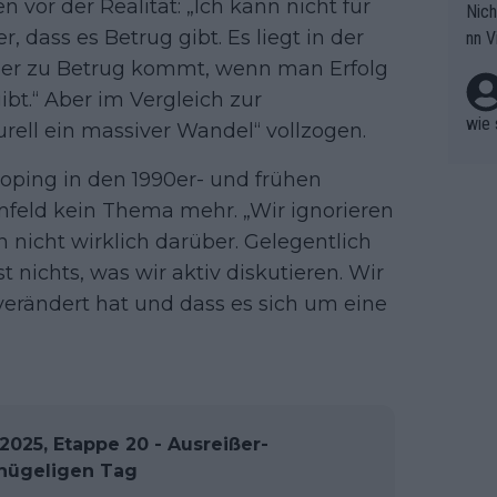
 vor der Realität: „Ich kann nicht für
Nich
groß
 dass es Betrug gibt. Es liegt in der
nn V
berw
r nic
der zu Betrug kommt, wenn man Erfolg
hen.
bt.“ Aber im Vergleich zur
wie 
rell ein massiver Wandel“ vollzogen.
oping in den 1990er- und frühen
mfeld kein Thema mehr. „Wir ignorieren
 nicht wirklich darüber. Gelegentlich
t nichts, was wir aktiv diskutieren. Wir
 verändert hat und dass es sich um eine
025, Etappe 20 - Ausreißer-
 hügeligen Tag