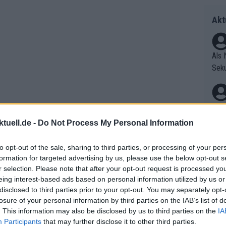
Akt
Als 
Seku
ring
olle
und 
Radr
er F
ss T
tuell.de -
Do Not Process My Personal Information
riff
onen
Die 
as g
to opt-out of the sale, sharing to third parties, or processing of your per
as e
Erfo
Mich
formation for targeted advertising by us, please use the below opt-out s
ür z
Zeic
r selection. Please note that after your opt-out request is processed y
Gest
Mont
eing interest-based ads based on personal information utilized by us or
et. 
n di
disclosed to third parties prior to your opt-out. You may separately opt-
losure of your personal information by third parties on the IAB’s list of
die 
Auf 
. This information may also be disclosed by us to third parties on the
IA
en.D
V?
Participants
that may further disclose it to other third parties.
ofor