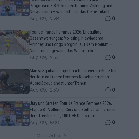
Prognosen – 8 Sekunden trennen Vollering und
Niewiadoma – wer holt sich das Gelbe Trikot?
0
Aug 09, 17:28
Tour de France Femmes 2026, Endgültige
Gesamtwertungen: Vollering, Niewiadoma-
Phinney und Longo Borghini auf dem Podium –
Niedermaier gewinnt das Weiße Trikot
0
Aug 09, 19:52
Maeva Squiban entgeht nach schwerem Sturz bei
der Tour de France Femmes Knochenbrüchen –
Ausreißcoup endet unter Tränen
0
Aug 09, 12:30
Jury und Strafen Tour de France Femmes 2026,
Etappe 8 - Vollering, Gery und Berthet: Urinieren in
der Öffentlichkeit, 100 CHF Geldstrafe
0
Aug 09, 15:00
Mehr Artikel