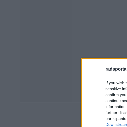
radsportak
If you wish 
sensitive in
confirm you
continue se
information 
further disc
participants
Downstream 