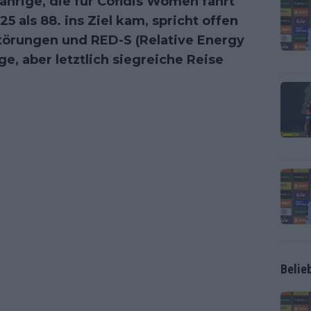
Jährige, die für Cofidis Women fährt
 als 88. ins Ziel kam, spricht offen
törungen und RED-S (Relative Energy
ge, aber letztlich siegreiche Reise
Belie