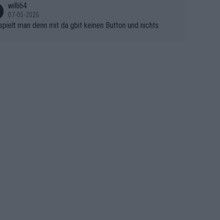
 (gregmann)
willi64
07-05-2026
spielt man denn mit da gbit keinen Button und nichts