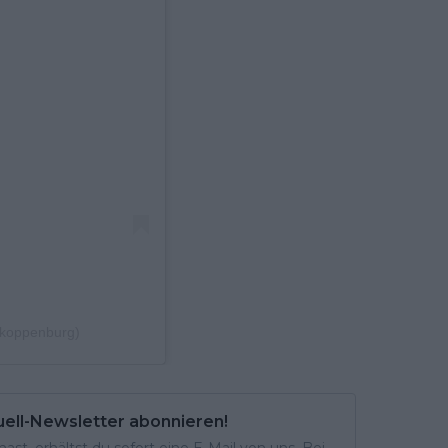
_koppenburg)
uell-Newsletter abonnieren!
st, erhältst du sofort eine E-Mail von uns. Bei