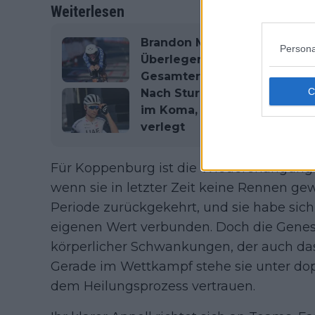
Weiterlesen
Brandon McNulty triumphiert
Persona
Überlegener Zeitfahrsieg au
Gesamterfolg
Nach Sturz bei der Polen-Run
im Koma, wird aber zur weit
verlegt
Für Koppenburg ist die Wiedererlangung 
wenn sie in letzter Zeit keine Rennen ge
Periode zurückgekehrt, und sie habe sic
eigenen Wert verbunden. Doch die Genesun
körperlicher Schwankungen, der auch das 
Gerade im Wettkampf stehe sie unter do
dem Heilungsprozess vertrauen.