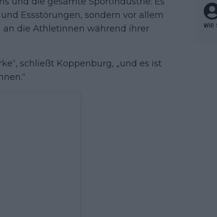
ans und die gesamte Sportindustrie: Es
hen.
 und Essstörungen, sondern vor allem
wie 
 an die Athletinnen während ihrer
rke“, schließt Koppenburg, „und es ist
nnen.“