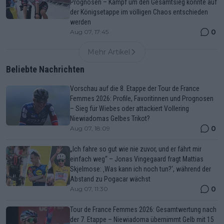
Prognosen – Kampf um den Gesamtsieg könnte auf
der Königsetappe im völligen Chaos entschieden
werden
0
Aug 07, 17:45
Mehr Artikel
Beliebte Nachrichten
Vorschau auf die 8. Etappe der Tour de France
Femmes 2026: Profile, Favoritinnen und Prognosen
– Sieg für Wiebes oder attackiert Vollering
Niewiadomas Gelbes Trikot?
0
Aug 07, 18:09
„Ich fahre so gut wie nie zuvor, und er fährt mir
einfach weg“ – Jonas Vingegaard fragt Mattias
Skjelmose: ‚Was kann ich noch tun?‘, während der
Abstand zu Pogacar wächst
0
Aug 07, 11:30
Tour de France Femmes 2026: Gesamtwertung nach
der 7. Etappe – Niewiadoma übernimmt Gelb mit 15