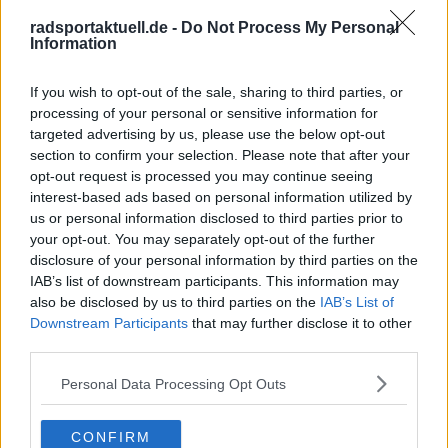
gesagt, ich sei völlig anders, als sie dachten. Und ich
radsportaktuell.de -
Do Not Process My Personal
so: ‚Ja, aber wenn du die verdammte Presse liest!‘“
Information
„Aber ich verstehe, dass es Teil des Spiels ist und sich
If you wish to opt-out of the sale, sharing to third parties, or
verkauft. Zwei oder drei Dinge sind in der
processing of your personal or sensitive information for
Vergangenheit passiert, die von außen ganz anders
targeted advertising by us, please use the below opt-out
aussehen, als sie tatsächlich waren – und das bleibt
section to confirm your selection. Please note that after your
haften.“
opt-out request is processed you may continue seeing
interest-based ads based on personal information utilized by
Ayuso betont, dass er gelernt habe, sich von solchen
us or personal information disclosed to third parties prior to
Urteilen nicht beeinflussen zu lassen. Er ist
your opt-out. You may separately opt-out of the further
überzeugt, dass ihn sein neues Umfeld bei LIDL-Trek
disclosure of your personal information by third parties on the
den Menschen von einer anderen Seite zeigen wird.
IAB’s list of downstream participants. This information may
also be disclosed by us to third parties on the
IAB’s List of
„Es gab allerdings eine Spaltung. Eine Kluft, die sich
Downstream Participants
that may further disclose it to other
nicht schließen ließ. Es ist nicht so, dass er ein
third parties.
unwilliger Helfer oder eine Störgröße war“, sagte er,
Personal Data Processing Opt Outs
„sondern eher, dass er ein geborener Kämpfer ist,
der selbst gewinnen will.“
CONFIRM