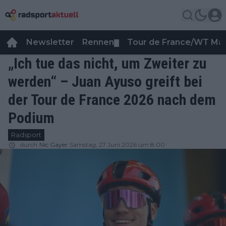
Newsletter
Rennen
Tour de France/WT Ma
▼
„Ich tue das nicht, um Zweiter zu
werden“ – Juan Ayuso greift bei
der Tour de France 2026 nach dem
Podium
Radsport
durch
Nic Gayer
Samstag, 27 Juni 2026 um 8:00