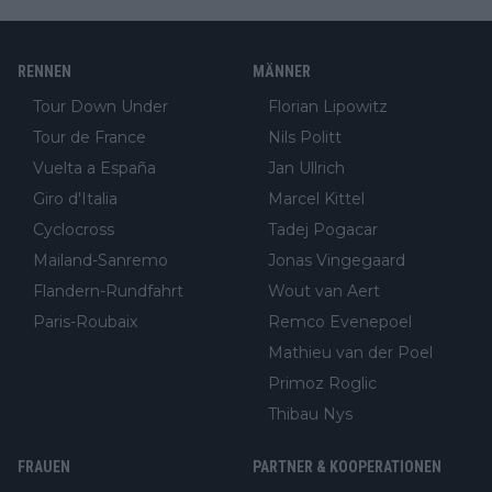
RENNEN
MÄNNER
Tour Down Under
Florian Lipowitz
Tour de France
Nils Politt
Vuelta a España
Jan Ullrich
Giro d'Italia
Marcel Kittel
Cyclocross
Tadej Pogacar
Mailand-Sanremo
Jonas Vingegaard
Flandern-Rundfahrt
Wout van Aert
Paris-Roubaix
Remco Evenepoel
Mathieu van der Poel
Primoz Roglic
Thibau Nys
FRAUEN
PARTNER & KOOPERATIONEN