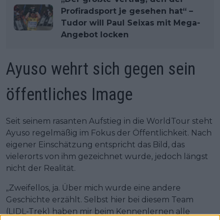
Profiradsport je gesehen hat“ –
Tudor will Paul Seixas mit Mega-
Angebot locken
Ayuso wehrt sich gegen sein
öffentliches Image
Seit seinem rasanten Aufstieg in die WorldTour steht
Ayuso regelmäßig im Fokus der Öffentlichkeit. Nach
eigener Einschätzung entspricht das Bild, das
vielerorts von ihm gezeichnet wurde, jedoch längst
nicht der Realität.
„Zweifellos, ja. Über mich wurde eine andere
Geschichte erzählt. Selbst hier bei diesem Team
(LIDL-Trek) haben mir beim Kennenlernen alle