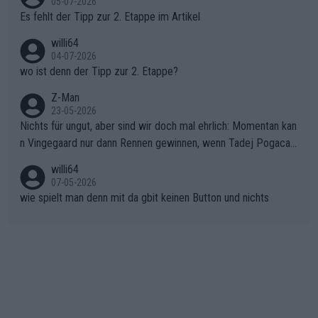
05-07-2026
Rückstand im Gesamtklassement – ein Polster, das Niewiado
Es fehlt der Tipp zur 2. Etappe im Artikel
ma vor der Schlussetappe nach Nizza alle Trümpfe in die Hand
willi64
gibt. Diese Etappe wird sicher als der psychologische Wendep
04-07-2026
unkt dieser Tour in die Geschichte eingehen. Wenn man bei so
wo ist denn der Tipp zur 2. Etappe?
einem harten Aufstieg einmal den Moment verpasst und der K
onkurrentin die "zweite Luft" schenkt, ist der Schaden am Ber
Z-Man
23-05-2026
g kaum noch zu reparieren.Vor uns liegt nun das große Finale R
Nichts für ungut, aber sind wir doch mal ehrlich: Momentan kan
ichtung Nizza. Niewiadoma hat psychologisch Oberwasser, ab
n Vingegaard nur dann Rennen gewinnen, wenn Tadej Pogacar
er SD Worx und Vollering müssen jetzt All-In gehen. (gregman
nicht mitfährt!!!
n)
willi64
07-05-2026
wie spielt man denn mit da gbit keinen Button und nichts