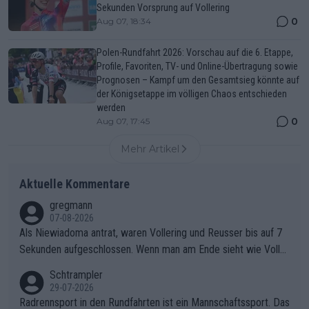
Sekunden Vorsprung auf Vollering
0
Aug 07, 18:34
Polen-Rundfahrt 2026: Vorschau auf die 6. Etappe,
Profile, Favoriten, TV- und Online-Übertragung sowie
Prognosen – Kampf um den Gesamtsieg könnte auf
der Königsetappe im völligen Chaos entschieden
werden
0
Aug 07, 17:45
Mehr Artikel
Aktuelle Kommentare
gregmann
07-08-2026
Als Niewiadoma antrat, waren Vollering und Reusser bis auf 7
Sekunden aufgeschlossen. Wenn man am Ende sieht wie Voller
ing Reusser hat stehen lassen, ist es unverständlich, wieso Voll
Schtrampler
ering die 7 Sekunden zu Niewiadoma nicht geschlossen hat un
29-07-2026
d den Abstand hat anwachsen lassen. Ein schwerer taktischer
Radrennsport in den Rundfahrten ist ein Mannschaftssport. Das