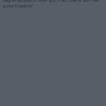
Sieg eingetauscht. Aber gut, Platz zwei ist auch ein
gutes Ergebnis.“