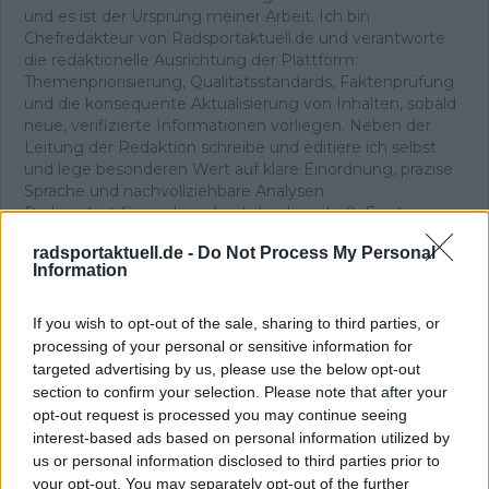
und es ist der Ursprung meiner Arbeit. Ich bin
Chefredakteur von Radsportaktuell.de und verantworte
die redaktionelle Ausrichtung der Plattform:
Themenpriorisierung, Qualitätsstandards, Faktenprüfung
und die konsequente Aktualisierung von Inhalten, sobald
neue, verifizierte Informationen vorliegen. Neben der
Leitung der Redaktion schreibe und editiere ich selbst
und lege besonderen Wert auf klare Einordnung, präzise
Sprache und nachvollziehbare Analysen.
Radsport ist für mich mehr als Leidenschaft. Er ist ein
komplexer Leistungssport, der Kontext, Genauigkeit und
radsportaktuell.de -
Do Not Process My Personal
Verantwortung verlangt – genau diesen Anspruch
Information
vertrete ich in unserer täglichen Berichterstattung.
Beiträge des Autors ansehen
If you wish to opt-out of the sale, sharing to third parties, or
processing of your personal or sensitive information for
targeted advertising by us, please use the below opt-out
section to confirm your selection. Please note that after your
opt-out request is processed you may continue seeing
interest-based ads based on personal information utilized by
us or personal information disclosed to third parties prior to
Klatscht
0
your opt-out. You may separately opt-out of the further