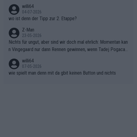
ma vor der Schlussetappe nach Nizza alle Trümpfe in die Hand
willi64
gibt. Diese Etappe wird sicher als der psychologische Wendep
04-07-2026
unkt dieser Tour in die Geschichte eingehen. Wenn man bei so
wo ist denn der Tipp zur 2. Etappe?
einem harten Aufstieg einmal den Moment verpasst und der K
onkurrentin die "zweite Luft" schenkt, ist der Schaden am Ber
Z-Man
23-05-2026
g kaum noch zu reparieren.Vor uns liegt nun das große Finale R
Nichts für ungut, aber sind wir doch mal ehrlich: Momentan kan
ichtung Nizza. Niewiadoma hat psychologisch Oberwasser, ab
n Vingegaard nur dann Rennen gewinnen, wenn Tadej Pogacar
er SD Worx und Vollering müssen jetzt All-In gehen. (gregman
nicht mitfährt!!!
n)
willi64
07-05-2026
wie spielt man denn mit da gbit keinen Button und nichts