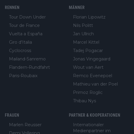
RENNEN
MÄNNER
Tour Down Under
Florian Lipowitz
Tour de France
Nils Politt
Vuelta a España
Jan Ullrich
Giro d'Italia
Marcel Kittel
Cyclocross
Tadej Pogacar
Mailand-Sanremo
Jonas Vingegaard
Flandern-Rundfahrt
Wout van Aert
Paris-Roubaix
Remco Evenepoel
Mathieu van der Poel
Primoz Roglic
Thibau Nys
FRAUEN
PARTNER & KOOPERATIONEN
Marlen Reusser
Internationaler
Medienpartner im
Demi Vollering