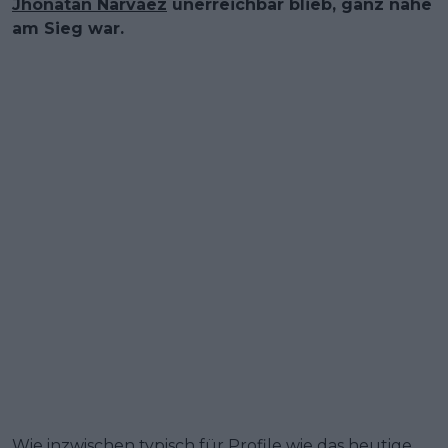
Jhonatan Narváez
unerreichbar blieb, ganz nahe
am Sieg war.
Wie inzwischen typisch für Profile wie das heutige