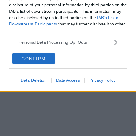
Besucher
0
disclosure of your personal information by third parties on the
IAB’s list of downstream participants. This information may
Vorheriger Artikel
Nächster Artikel
also be disclosed by us to third parties on the
IAB’s List of
DISKUSSION – Giro
Richard Carapaz peilt
Downstream Participants
that may further disclose it to other
d’Italia, 13. Etappe –
nach einer Giro
third parties.
Bettiols
d’Italia-Enttäuschung
Streckenkenntnis,
ein Comeback bei der
Personal Data Processing Opt Outs
gescheiterte Strategie
Tour de France an
von FDJ und Peloton
auf Energiesparkurs?
CONFIRM
Data Deletion
Data Access
Privacy Policy