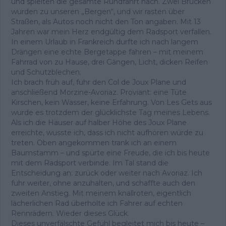
und spielten die gesamte Rundfahrt nach. Zwei Brücken
wurden zu unseren „Bergen“, und wir rasten über
Straßen, als Autos noch nicht den Ton angaben. Mit 13
Jahren war mein Herz endgültig dem Radsport verfallen.
In einem Urlaub in Frankreich durfte ich nach langem
Drängen eine echte Bergetappe fahren – mit meinem
Fahrrad von zu Hause, drei Gängen, Licht, dicken Reifen
und Schutzblechen.
Ich brach früh auf, fuhr den Col de Joux Plane und
anschließend Morzine-Avoriaz. Proviant: eine Tüte
Kirschen, kein Wasser, keine Erfahrung. Von Les Gets aus
wurde es trotzdem der glücklichste Tag meines Lebens.
Als ich die Häuser auf halber Höhe des Joux Plane
erreichte, wusste ich, dass ich nicht aufhören würde zu
treten. Oben angekommen trank ich an einem
Baumstamm – und spürte eine Freude, die ich bis heute
mit dem Radsport verbinde. Im Tal stand die
Entscheidung an: zurück oder weiter nach Avoriaz. Ich
fuhr weiter, ohne anzuhalten, und schaffte auch den
zweiten Anstieg. Mit meinem knallroten, eigentlich
lächerlichen Rad überholte ich Fahrer auf echten
Rennrädern. Wieder dieses Glück.
Dieses unverfälschte Gefühl begleitet mich bis heute –