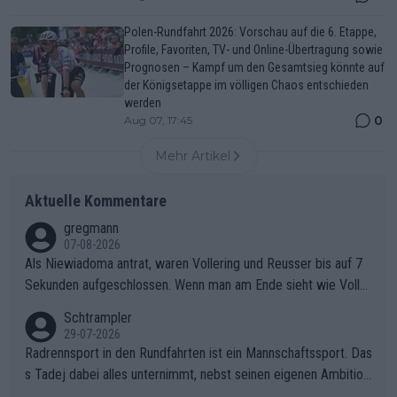
Polen-Rundfahrt 2026: Vorschau auf die 6. Etappe,
Profile, Favoriten, TV- und Online-Übertragung sowie
Prognosen – Kampf um den Gesamtsieg könnte auf
der Königsetappe im völligen Chaos entschieden
werden
0
Aug 07, 17:45
Mehr Artikel
Aktuelle Kommentare
gregmann
07-08-2026
Als Niewiadoma antrat, waren Vollering und Reusser bis auf 7
Sekunden aufgeschlossen. Wenn man am Ende sieht wie Voller
ing Reusser hat stehen lassen, ist es unverständlich, wieso Voll
Schtrampler
ering die 7 Sekunden zu Niewiadoma nicht geschlossen hat un
29-07-2026
d den Abstand hat anwachsen lassen. Ein schwerer taktischer
Radrennsport in den Rundfahrten ist ein Mannschaftssport. Das
Fehler, der den Tour Sieg kosten wird.Diese Beobachtung trifft
s Tadej dabei alles unternimmt, nebst seinen eigenen Ambition
den taktischen Kern dieser dramatischen Etappe perfekt. Die
en, gegenüber seinen Helfern Solidarität zu zeigen und so das