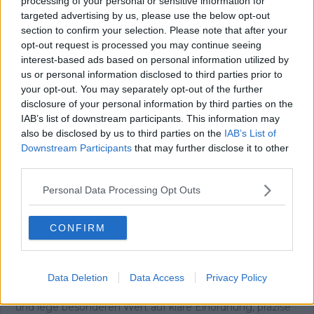
processing of your personal or sensitive information for
anschließend Morzine-Avoriaz. Proviant: eine Tüte
targeted advertising by us, please use the below opt-out
Kirschen, kein Wasser, keine Erfahrung. Von Les Gets aus
section to confirm your selection. Please note that after your
wurde es trotzdem der glücklichste Tag meines Lebens.
opt-out request is processed you may continue seeing
Als ich die Häuser auf halber Höhe des Joux Plane
interest-based ads based on personal information utilized by
erreichte, wusste ich, dass ich nicht aufhören würde zu
us or personal information disclosed to third parties prior to
treten. Oben angekommen trank ich an einem
your opt-out. You may separately opt-out of the further
Baumstamm – und spürte eine Freude, die ich bis heute
disclosure of your personal information by third parties on the
mit dem Radsport verbinde. Im Tal stand die
IAB’s list of downstream participants. This information may
Entscheidung an: zurück oder weiter nach Avoriaz. Ich
also be disclosed by us to third parties on the
IAB’s List of
fuhr weiter, ohne anzuhalten, und schaffte auch den
Downstream Participants
that may further disclose it to other
zweiten Anstieg. Mit meinem knallroten, eigentlich
third parties.
lächerlichen Rad überholte ich Fahrer auf echten
Rennrädern. Wieder dieses Glück.
Personal Data Processing Opt Outs
Dieses unverfälschte Gefühl begleitet mich bis heute –
und es ist der Ursprung meiner Arbeit. Ich bin
Chefredakteur von Radsportaktuell.de und verantworte
CONFIRM
die redaktionelle Ausrichtung der Plattform:
Themenpriorisierung, Qualitätsstandards, Faktenprüfung
und die konsequente Aktualisierung von Inhalten, sobald
Data Deletion
Data Access
Privacy Policy
neue, verifizierte Informationen vorliegen. Neben der
Leitung der Redaktion schreibe und editiere ich selbst
und lege besonderen Wert auf klare Einordnung, präzise