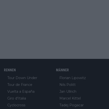
RENNEN
MÄNNER
Tour Down Under
Florian Lipowitz
Tour de France
Nils Politt
Vuelta a España
Jan Ullrich
Giro d'Italia
Marcel Kittel
Cyclocross
Tadej Pogacar