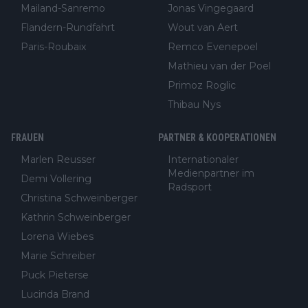
Mailand-Sanremo
Jonas Vingegaard
Flandern-Rundfahrt
Wout van Aert
Paris-Roubaix
Remco Evenepoel
Mathieu van der Poel
Primoz Roglic
Thibau Nys
FRAUEN
PARTNER & KOOPERATIONEN
Marlen Reusser
Internationaler
Medienpartner im
Demi Vollering
Radsport
Christina Schweinberger
Kathrin Schweinberger
Lorena Wiebes
Marie Schreiber
Puck Pieterse
Lucinda Brand