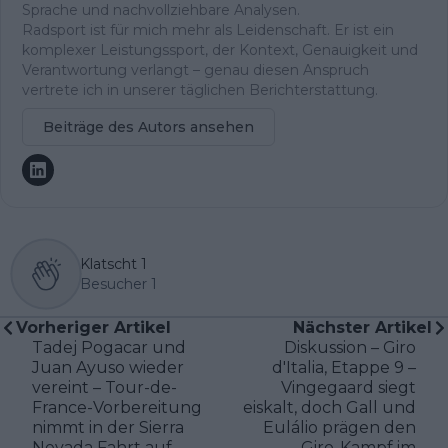
Sprache und nachvollziehbare Analysen.
Radsport ist für mich mehr als Leidenschaft. Er ist ein
komplexer Leistungssport, der Kontext, Genauigkeit und
Verantwortung verlangt – genau diesen Anspruch
vertrete ich in unserer täglichen Berichterstattung.
Beiträge des Autors ansehen
Klatscht
1
Besucher
1
Vorheriger Artikel
Nächster Artikel
Tadej Pogacar und
Diskussion – Giro
Juan Ayuso wieder
d'Italia, Etappe 9 –
vereint – Tour-de-
Vingegaard siegt
France-Vorbereitung
eiskalt, doch Gall und
nimmt in der Sierra
Eulálio prägen den
Nevada Fahrt auf
Giro-Kampf im