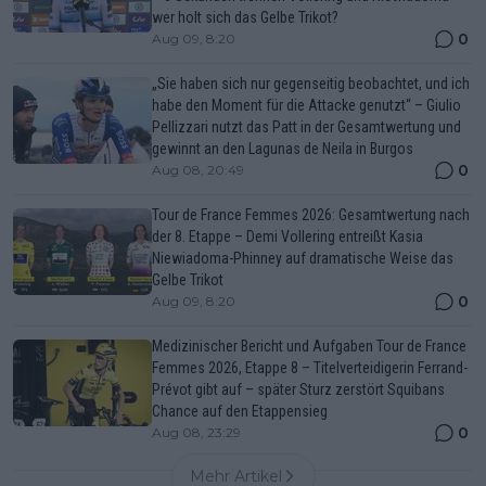
wer holt sich das Gelbe Trikot?
0
Aug 09, 8:20
„Sie haben sich nur gegenseitig beobachtet, und ich
habe den Moment für die Attacke genutzt“ – Giulio
Pellizzari nutzt das Patt in der Gesamtwertung und
gewinnt an den Lagunas de Neila in Burgos
0
Aug 08, 20:49
Tour de France Femmes 2026: Gesamtwertung nach
der 8. Etappe – Demi Vollering entreißt Kasia
Niewiadoma-Phinney auf dramatische Weise das
Gelbe Trikot
0
Aug 09, 8:20
Medizinischer Bericht und Aufgaben Tour de France
Femmes 2026, Etappe 8 – Titelverteidigerin Ferrand-
Prévot gibt auf – später Sturz zerstört Squibans
Chance auf den Etappensieg
0
Aug 08, 23:29
Mehr Artikel