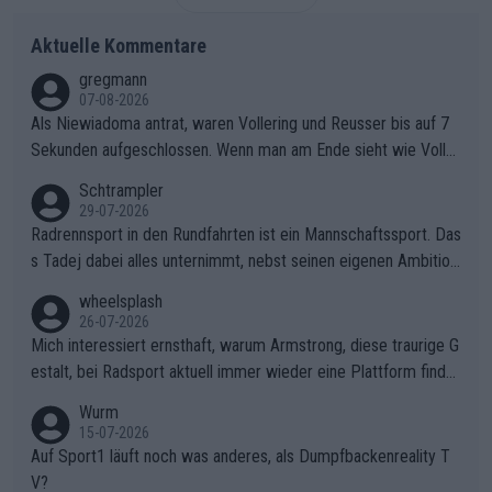
Aktuelle Kommentare
gregmann
07-08-2026
Als Niewiadoma antrat, waren Vollering und Reusser bis auf 7
Sekunden aufgeschlossen. Wenn man am Ende sieht wie Voller
ing Reusser hat stehen lassen, ist es unverständlich, wieso Voll
Schtrampler
ering die 7 Sekunden zu Niewiadoma nicht geschlossen hat un
29-07-2026
d den Abstand hat anwachsen lassen. Ein schwerer taktischer
Radrennsport in den Rundfahrten ist ein Mannschaftssport. Das
Fehler, der den Tour Sieg kosten wird.Diese Beobachtung trifft
s Tadej dabei alles unternimmt, nebst seinen eigenen Ambition
den taktischen Kern dieser dramatischen Etappe perfekt. Die
en, gegenüber seinen Helfern Solidarität zu zeigen und so das
wheelsplash
Zögerlichkeit von Demi Vollering in diesem Moment war das e
ganze Team auch mental stark zu machen und konkret am Erf
26-07-2026
ntscheidende Puzzleteil, das Katarzyna Niewiadoma die Tür z
olg teilzuhaben, ist ihm ganz hoch anzurechnen. Das ist ein Zei
Mich interessiert ernsthaft, warum Armstrong, diese traurige G
um Gelben Trikot geöffnet hat.Das taktische Dilemma am Mon
chen weit über den Radsport hinaus.
estalt, bei Radsport aktuell immer wieder eine Plattform finde
t VentouxDie psychologische Falle: Vollering spekulierte in die
t. Könnte mir die Redaktion diese Frage beantworten?
Wurm
ser Phase darauf, dass Marlen Reusser im Gelben Trikot die N
15-07-2026
achführarbeit leistet, um ihre Gesamtführung zu verteidigen.De
Auf Sport1 läuft noch was anderes, als Dumpfbackenreality T
r Pokereinsatz: Anstatt die verbleibenden 7 Sekunden sofort s
V?