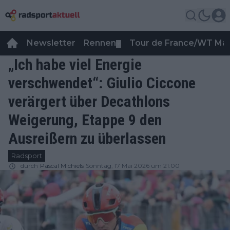
Newsletter
Rennen
Tour de France/WT Ma
▼
„Ich habe viel Energie
verschwendet“: Giulio Ciccone
verärgert über Decathlons
Weigerung, Etappe 9 den
Ausreißern zu überlassen
Radsport
durch
Pascal Michiels
Sonntag, 17 Mai 2026 um 21:00