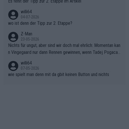
Es fehlt der Tipp zur 2. Etappe im Artikel
ma vor der Schlussetappe nach Nizza alle Trümpfe in die Hand
willi64
gibt. Diese Etappe wird sicher als der psychologische Wendep
04-07-2026
unkt dieser Tour in die Geschichte eingehen. Wenn man bei so
wo ist denn der Tipp zur 2. Etappe?
einem harten Aufstieg einmal den Moment verpasst und der K
onkurrentin die "zweite Luft" schenkt, ist der Schaden am Ber
Z-Man
23-05-2026
g kaum noch zu reparieren.Vor uns liegt nun das große Finale R
Nichts für ungut, aber sind wir doch mal ehrlich: Momentan kan
ichtung Nizza. Niewiadoma hat psychologisch Oberwasser, ab
n Vingegaard nur dann Rennen gewinnen, wenn Tadej Pogacar
er SD Worx und Vollering müssen jetzt All-In gehen. (gregman
nicht mitfährt!!!
n)
willi64
07-05-2026
wie spielt man denn mit da gbit keinen Button und nichts