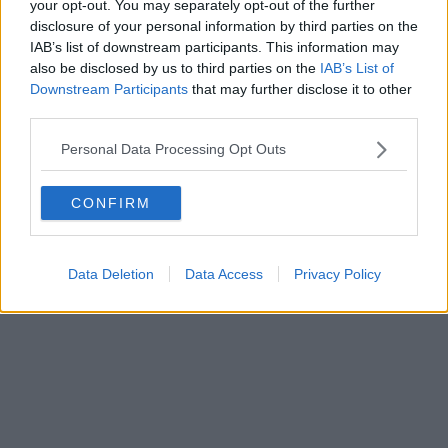
your opt-out. You may separately opt-out of the further
disclosure of your personal information by third parties on the
Schreiben Sie einen Kommentar
IAB’s list of downstream participants. This information may
also be disclosed by us to third parties on the
IAB’s List of
Downstream Participants
that may further disclose it to other
third parties.
Personal Data Processing Opt Outs
SENDEN
CONFIRM
Data Deletion
Data Access
Privacy Policy