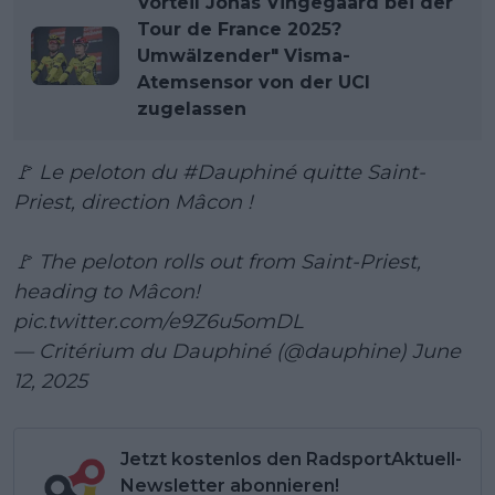
Vorteil Jonas Vingegaard bei der
Tour de France 2025?
Umwälzender" Visma-
Atemsensor von der UCI
zugelassen
🚩 Le peloton du
#Dauphiné
quitte Saint-
Priest, direction Mâcon !
🚩 The peloton rolls out from Saint-Priest,
heading to Mâcon!
pic.twitter.com/e9Z6u5omDL
— Critérium du Dauphiné (@dauphine)
June
12, 2025
Jetzt kostenlos den RadsportAktuell-
Newsletter abonnieren!