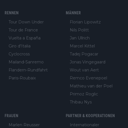
RENNEN
MÄNNER
Tour Down Under
Florian Lipowitz
Tour de France
Nils Politt
Vuelta a España
Jan Ullrich
Giro d'Italia
Marcel Kittel
Cyclocross
Tadej Pogacar
Mailand-Sanremo
Jonas Vingegaard
Flandern-Rundfahrt
Wout van Aert
Paris-Roubaix
Remco Evenepoel
Mathieu van der Poel
Primoz Roglic
Thibau Nys
FRAUEN
PARTNER & KOOPERATIONEN
Marlen Reusser
Internationaler