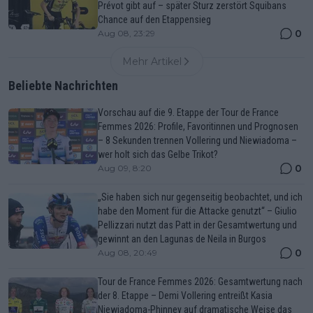
Prévot gibt auf – später Sturz zerstört Squibans
Chance auf den Etappensieg
0
Aug 08, 23:29
Mehr Artikel
Beliebte Nachrichten
Vorschau auf die 9. Etappe der Tour de France
Femmes 2026: Profile, Favoritinnen und Prognosen
– 8 Sekunden trennen Vollering und Niewiadoma –
wer holt sich das Gelbe Trikot?
0
Aug 09, 8:20
„Sie haben sich nur gegenseitig beobachtet, und ich
habe den Moment für die Attacke genutzt“ – Giulio
Pellizzari nutzt das Patt in der Gesamtwertung und
gewinnt an den Lagunas de Neila in Burgos
0
Aug 08, 20:49
Tour de France Femmes 2026: Gesamtwertung nach
der 8. Etappe – Demi Vollering entreißt Kasia
Niewiadoma-Phinney auf dramatische Weise das