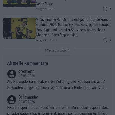
Gelbe Trikot
0
Aug 09, 8:20
Medizinischer Bericht und Aufgaben Tour de France
Femmes 2026, Etappe 8 – Titelverteidigerin Ferrand-
Prévot gibt auf – später Sturz zerstört Squibans
Chance auf den Etappensieg
0
Aug 08, 23:29
Mehr Artikel
Aktuelle Kommentare
gregmann
07-08-2026
Als Niewiadoma antrat, waren Vollering und Reusser bis auf 7
Sekunden aufgeschlossen. Wenn man am Ende sieht wie Voller
ing Reusser hat stehen lassen, ist es unverständlich, wieso Voll
Schtrampler
ering die 7 Sekunden zu Niewiadoma nicht geschlossen hat un
29-07-2026
d den Abstand hat anwachsen lassen. Ein schwerer taktischer
Radrennsport in den Rundfahrten ist ein Mannschaftssport. Das
Fehler, der den Tour Sieg kosten wird.Diese Beobachtung trifft
s Tadej dabei alles unternimmt, nebst seinen eigenen Ambition