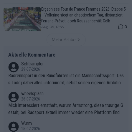
Ergebnisse Tour de France Femmes 2026, Etappe 5
– Vollering siegt an chaotischem Tag, distanziert
Ferrand-Prévot, doch Reusser behält Gelb
0
Aug 05, 17:58
Mehr Artikel
Aktuelle Kommentare
Schtrampler
29-07-2026
Radrennsport in den Rundfahrten ist ein Mannschaftssport. Das
s Tadej dabei alles unternimmt, nebst seinen eigenen Ambition
en, gegenüber seinen Helfern Solidarität zu zeigen und so das
wheelsplash
ganze Team auch mental stark zu machen und konkret am Erf
26-07-2026
olg teilzuhaben, ist ihm ganz hoch anzurechnen. Das ist ein Zei
Mich interessiert ernsthaft, warum Armstrong, diese traurige G
chen weit über den Radsport hinaus.
estalt, bei Radsport aktuell immer wieder eine Plattform finde
t. Könnte mir die Redaktion diese Frage beantworten?
Wurm
15-07-2026