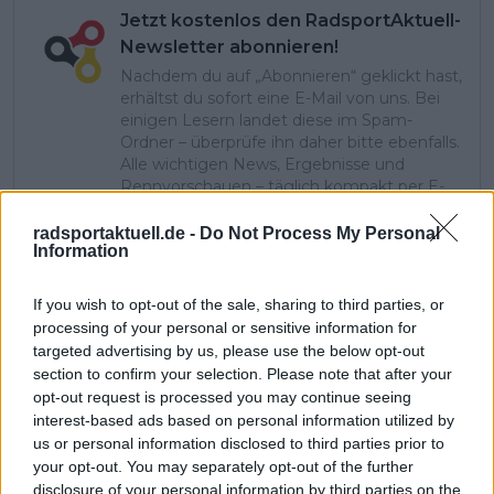
Jetzt kostenlos den RadsportAktuell-
Newsletter abonnieren!
Nachdem du auf „Abonnieren“ geklickt hast,
erhältst du sofort eine E-Mail von uns. Bei
einigen Lesern landet diese im Spam-
Ordner – überprüfe ihn daher bitte ebenfalls.
Alle wichtigen News, Ergebnisse und
Rennvorschauen – täglich kompakt per E-
Mail.
radsportaktuell.de -
Do Not Process My Personal
Information
Abonnieren
If you wish to opt-out of the sale, sharing to third parties, or
processing of your personal or sensitive information for
targeted advertising by us, please use the below opt-out
section to confirm your selection. Please note that after your
Pascal Michiels
opt-out request is processed you may continue seeing
SEO-Manager, Sportjournalist und Editor-in-chief
interest-based ads based on personal information utilized by
In meiner Nachbarschaft wuchs man mit der Tour de
us or personal information disclosed to third parties prior to
France auf. Sie war überall – es waren die letzten großen
your opt-out. You may separately opt-out of the further
Jahre von Eddy Merckx. Wir waren Kinder, trugen Trikots
disclosure of your personal information by third parties on the
und spielten die gesamte Rundfahrt nach. Zwei Brücken