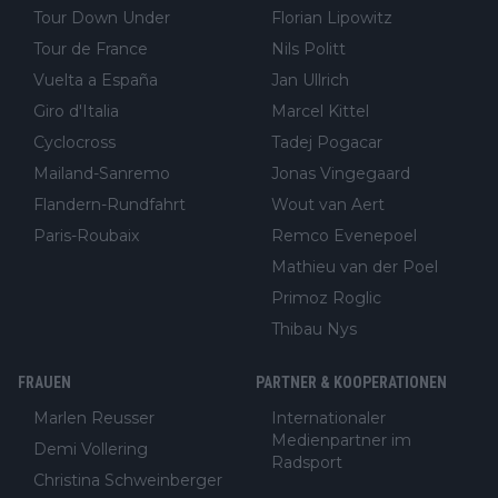
Tour Down Under
Florian Lipowitz
Tour de France
Nils Politt
Vuelta a España
Jan Ullrich
Giro d'Italia
Marcel Kittel
Cyclocross
Tadej Pogacar
Mailand-Sanremo
Jonas Vingegaard
Flandern-Rundfahrt
Wout van Aert
Paris-Roubaix
Remco Evenepoel
Mathieu van der Poel
Primoz Roglic
Thibau Nys
FRAUEN
PARTNER & KOOPERATIONEN
Marlen Reusser
Internationaler
Medienpartner im
Demi Vollering
Radsport
Christina Schweinberger