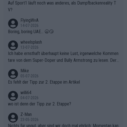
Auf Sport1 läuft noch was anderes, als Dumpfbackenreality T
V?
FlyingWvA
14-07-2026
Boring, boring UAE... 🥱😴
wheelsplash
13-07-2026
Ich habe ernsthaft überhaupt keine Lust, irgenwelche Kommen
tare von dem Super-Doper und Bully Armstrong zu lesen. Der
Typ ist so was von daneben. Er kann seine Meinung haben, abe
Mike
r die gehört nicht in dieses Medium!
05-07-2026
Es fehlt der Tipp zur 2. Etappe im Artikel
willi64
04-07-2026
wo ist denn der Tipp zur 2. Etappe?
Z-Man
23-05-2026
Nichts für ungut, aber sind wir doch mal ehrlich: Momentan kan