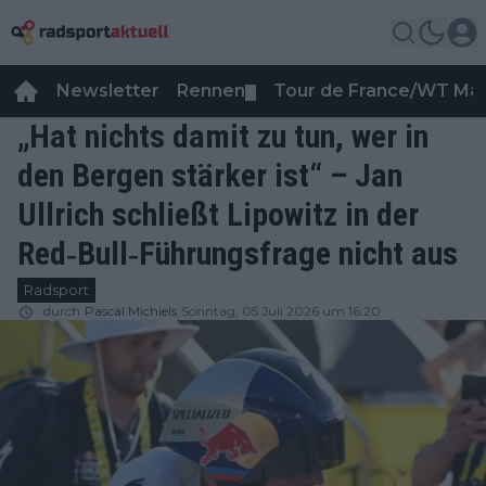
Newsletter
Rennen
Tour de France/WT Ma
▼
„Hat nichts damit zu tun, wer in
den Bergen stärker ist“ – Jan
Ullrich schließt Lipowitz in der
Red‐Bull‐Führungsfrage nicht aus
Radsport
durch
Pascal Michiels
Sonntag, 05 Juli 2026 um 16:20