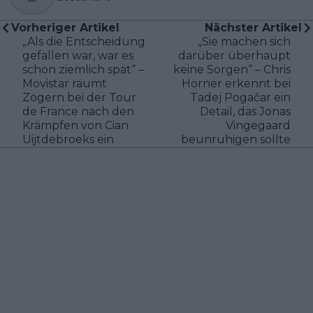
Vorheriger Artikel
Nächster Artikel
„Als die Entscheidung
„Sie machen sich
gefallen war, war es
darüber überhaupt
schon ziemlich spät“ –
keine Sorgen“ – Chris
Movistar räumt
Horner erkennt bei
Zögern bei der Tour
Tadej Pogačar ein
de France nach den
Detail, das Jonas
Krämpfen von Cian
Vingegaard
Uijtdebroeks ein
beunruhigen sollte