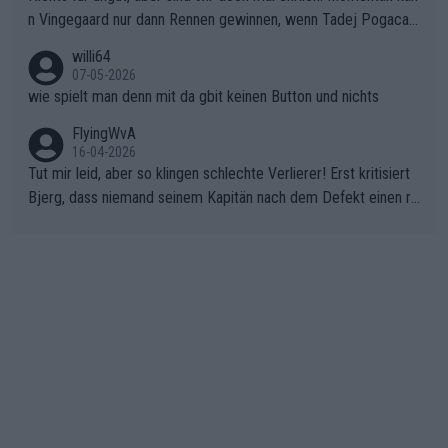
n Vingegaard nur dann Rennen gewinnen, wenn Tadej Pogacar
nicht mitfährt!!!
willi64
07-05-2026
wie spielt man denn mit da gbit keinen Button und nichts
FlyingWvA
16-04-2026
Tut mir leid, aber so klingen schlechte Verlierer! Erst kritisiert
Bjerg, dass niemand seinem Kapitän nach dem Defekt einen ro
ten Teppich ausrollt. Dann schimpft Pogacar selber über seine
"Shimano-Schubkarre", ehe Morgado denkt, dass der Weltmeis
ter mit einem platten Reifen ins Velodrome einfuhr. Schlechter
Stil!!! Insbesondere, wenn man sich die Rennsituation vor dem
Defekt anschaut - wer andern eine Grube gräbt, fällt selbst hin
ein.