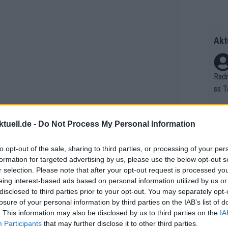
Akt
Radr
ss T
onen
as g
tuell.de -
Do Not Process My Personal Information
Erfo
Mich
Zeic
Gest
to opt-out of the sale, sharing to third parties, or processing of your per
et. 
formation for targeted advertising by us, please use the below opt-out s
r selection. Please note that after your opt-out request is processed y
nischen Mannschaften stieg die
Auf 
eing interest-based ads based on personal information utilized by us or
kreich, Italien, Deutschland und
V?
disclosed to third parties prior to your opt-out. You may separately opt-
lle Zeiten, während die Zwischenzeiten
losure of your personal information by third parties on the IAB’s list of
. This information may also be disclosed by us to third parties on the
IA
weizer Männer lagen knapp vor Spanien,
Participants
that may further disclose it to other third parties.