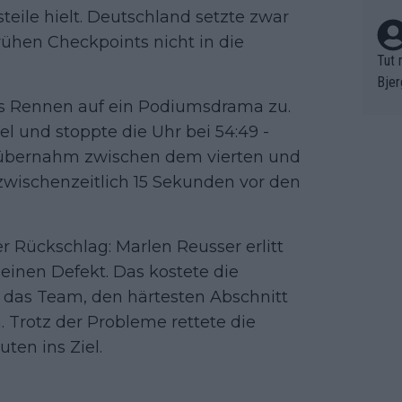
eile hielt. Deutschland setzte zwar
rühen Checkpoints nicht in die
Tut 
Bjer
oten
as Rennen auf ein Podiumsdrama zu.
ne "
el und stoppte die Uhr bei 54:49 -
meis
h übernahm zwischen dem vierten und
chte
zwischenzeitlich 15 Sekunden vor den
r de
bst 
r Rückschlag: Marlen Reusser erlitt
 einen Defekt. Das kostete die
das Team, den härtesten Abschnitt
. Trotz der Probleme rettete die
ten ins Ziel.