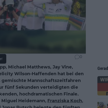
0
e!
pp, Michael Matthews, Jay Vine,
Gerad
licity Wilson-Haffenden hat bei den
s gemischte Mannschaftszeitfahren
r fünf Sekunden verteidigten die
ckenden, hochdramatischen Finale.
, Miguel Heidemann,
Franziska Koch
,
d
Jonas Rutsch
belegte den fünften