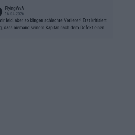
FlyingWvA
16-04-2026
mir leid, aber so klingen schlechte Verlierer! Erst kritisiert
g, dass niemand seinem Kapitän nach dem Defekt einen r
 Teppich ausrollt. Dann schimpft Pogacar selber über sei
Shimano-Schubkarre", ehe Morgado denkt, dass der Welt
ter mit einem platten Reifen ins Velodrome einfuhr. Schle
r Stil!!! Insbesondere, wenn man sich die Rennsituation vo
m Defekt anschaut - wer andern eine Grube gräbt, fällt sel
hinein.