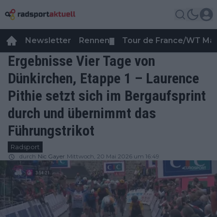
Newsletter
Rennen
Tour de France/WT Ma
▼
Ergebnisse Vier Tage von
Dünkirchen, Etappe 1 – Laurence
Pithie setzt sich im Bergaufsprint
durch und übernimmt das
Führungstrikot
Radsport
durch
Nic Gayer
Mittwoch, 20 Mai 2026 um 16:49