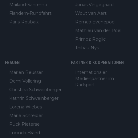
Mailand-Sanremo
Jonas Vingegaard
Flandern-Rundfahrt
Wout van Aert
Paris-Roubaix
Remco Evenepoel
Mathieu van der Poel
Primoz Roglic
Thibau Nys
FRAUEN
PARTNER & KOOPERATIONEN
Marlen Reusser
Internationaler
Medienpartner im
Demi Vollering
Radsport
Christina Schweinberger
Kathrin Schweinberger
Lorena Wiebes
Marie Schreiber
Puck Pieterse
Lucinda Brand