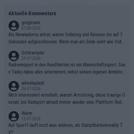
Aktuelle Kommentare
gregmann
07-08-2026
Als Niewiadoma antrat, waren Vollering und Reusser bis auf 7
Sekunden aufgeschlossen. Wenn man am Ende sieht wie Voller
ing Reusser hat stehen lassen, ist es unverständlich, wieso Voll
Schtrampler
ering die 7 Sekunden zu Niewiadoma nicht geschlossen hat un
29-07-2026
d den Abstand hat anwachsen lassen. Ein schwerer taktischer
Radrennsport in den Rundfahrten ist ein Mannschaftssport. Das
Fehler, der den Tour Sieg kosten wird.Diese Beobachtung trifft
s Tadej dabei alles unternimmt, nebst seinen eigenen Ambition
den taktischen Kern dieser dramatischen Etappe perfekt. Die
en, gegenüber seinen Helfern Solidarität zu zeigen und so das
wheelsplash
Zögerlichkeit von Demi Vollering in diesem Moment war das e
ganze Team auch mental stark zu machen und konkret am Erf
26-07-2026
ntscheidende Puzzleteil, das Katarzyna Niewiadoma die Tür z
olg teilzuhaben, ist ihm ganz hoch anzurechnen. Das ist ein Zei
Mich interessiert ernsthaft, warum Armstrong, diese traurige G
um Gelben Trikot geöffnet hat.Das taktische Dilemma am Mon
chen weit über den Radsport hinaus.
estalt, bei Radsport aktuell immer wieder eine Plattform finde
t VentouxDie psychologische Falle: Vollering spekulierte in die
t. Könnte mir die Redaktion diese Frage beantworten?
Wurm
ser Phase darauf, dass Marlen Reusser im Gelben Trikot die N
15-07-2026
achführarbeit leistet, um ihre Gesamtführung zu verteidigen.De
Auf Sport1 läuft noch was anderes, als Dumpfbackenreality T
r Pokereinsatz: Anstatt die verbleibenden 7 Sekunden sofort s
V?