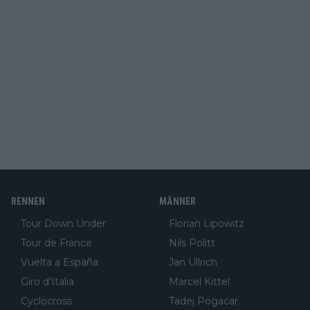
RENNEN
MÄNNER
Tour Down Under
Florian Lipowitz
Tour de France
Nils Politt
Vuelta a España
Jan Ullrich
Giro d'Italia
Marcel Kittel
Cyclocross
Tadej Pogacar