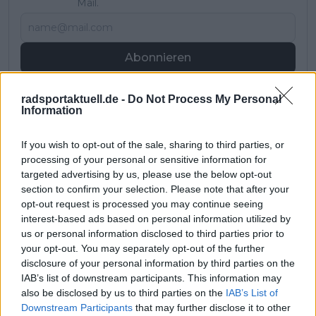
Mail.
Abonnieren
radsportaktuell.de -
Do Not Process My Personal
Information
Nic Gayer
Redakteur
Nic Gayer ist seit 2022 im Journalismus tätig und begann
If you wish to opt-out of the sale, sharing to third parties, or
seine Laufbahn als freier Redakteur im Lokaljournalismus
processing of your personal or sensitive information for
für eine Tageszeitung. Für Radsportaktuell.de berichtet er
targeted advertising by us, please use the below opt-out
über den professionellen Radsport und begleitet das
section to confirm your selection. Please note that after your
Geschehen von der WorldTour bis zu wichtigen
opt-out request is processed you may continue seeing
nationalen und internationalen Rennen. Sein
interest-based ads based on personal information utilized by
Schwerpunkt liegt auf Vorberichten,
us or personal information disclosed to third parties prior to
Rennzusammenfassungen und Analysen, mit denen er
your opt-out. You may separately opt-out of the further
Entwicklungen im Peloton klar einordnet.
disclosure of your personal information by third parties on the
Bei seiner Arbeit wird Nic von den Kolleginnen und
IAB’s list of downstream participants. This information may
Kollegen der Schwesterplattform CyclingUpToDate
also be disclosed by us to third parties on the
IAB’s List of
unterstützt, wodurch er regelmäßig direkten Zugang zu
Downstream Participants
that may further disclose it to other
Teams, Fahrern und offiziellen Terminen erhält. Er arbeitet