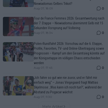
Niewiadomas Gelbes Trikot?
0
Aug 07, 18:09
Tour de France Femmes 2026: Gesamtwertung nach
der 7. Etappe – Niewiadoma übernimmt Gelb mit 15
Sekunden Vorsprung auf Vollering
0
Aug 07, 18:34
Polen-Rundfahrt 2026: Vorschau auf die 6. Etappe,
Profile, Favoriten, TV- und Online-Übertragung sowie
Prognosen – Kampf um den Gesamtsieg könnte auf
der Königsetappe im völligen Chaos entschieden
werden
0
Aug 07, 17:45
„Ich fahre so gut wie nie zuvor, und er fährt mir
einfach weg“ – Jonas Vingegaard fragt Mattias
Skjelmose: ‚Was kann ich noch tun?‘, während der
Abstand zu Pogacar wächst
0
Aug 07, 11:30
Mehr Artikel