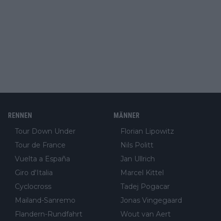
RENNEN
MÄNNER
Tour Down Under
Florian Lipowitz
Tour de France
Nils Politt
Vuelta a España
Jan Ullrich
Giro d'Italia
Marcel Kittel
Cyclocross
Tadej Pogacar
Mailand-Sanremo
Jonas Vingegaard
Flandern-Rundfahrt
Wout van Aert