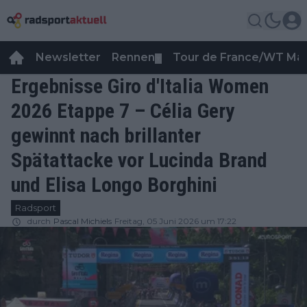
Newsletter
Rennen
Tour de France/WT Ma
▼
Ergebnisse Giro d'Italia Women
2026 Etappe 7 – Célia Gery
gewinnt nach brillanter
Spätattacke vor Lucinda Brand
und Elisa Longo Borghini
Radsport
durch
Pascal Michiels
Freitag, 05 Juni 2026 um 17:22