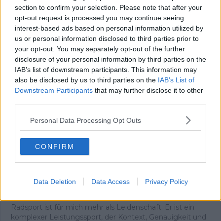
section to confirm your selection. Please note that after your
Als ich die Häuser auf halber Höhe des Joux Plane
opt-out request is processed you may continue seeing
erreichte, wusste ich, dass ich nicht aufhören würde zu
interest-based ads based on personal information utilized by
treten. Oben angekommen trank ich an einem
us or personal information disclosed to third parties prior to
Baumstamm – und spürte eine Freude, die ich bis heute
mit dem Radsport verbinde. Im Tal stand die
your opt-out. You may separately opt-out of the further
Entscheidung an: zurück oder weiter nach Avoriaz. Ich
disclosure of your personal information by third parties on the
fuhr weiter, ohne anzuhalten, und schaffte auch den
IAB’s list of downstream participants. This information may
zweiten Anstieg. Mit meinem knallroten, eigentlich
also be disclosed by us to third parties on the
IAB’s List of
lächerlichen Rad überholte ich Fahrer auf echten
Downstream Participants
that may further disclose it to other
Rennrädern. Wieder dieses Glück.
third parties.
Dieses unverfälschte Gefühl begleitet mich bis heute –
und es ist der Ursprung meiner Arbeit. Ich bin
Personal Data Processing Opt Outs
Chefredakteur von Radsportaktuell.de und verantworte
die redaktionelle Ausrichtung der Plattform:
CONFIRM
Themenpriorisierung, Qualitätsstandards, Faktenprüfung
und die konsequente Aktualisierung von Inhalten, sobald
neue, verifizierte Informationen vorliegen. Neben der
Leitung der Redaktion schreibe und editiere ich selbst
Data Deletion
Data Access
Privacy Policy
und lege besonderen Wert auf klare Einordnung, präzise
Sprache und nachvollziehbare Analysen.
Radsport ist für mich mehr als Leidenschaft. Er ist ein
komplexer Leistungssport, der Kontext, Genauigkeit und