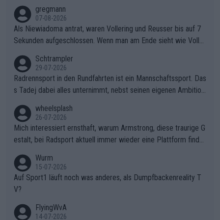
gregmann
07-08-2026
Als Niewiadoma antrat, waren Vollering und Reusser bis auf 7
Sekunden aufgeschlossen. Wenn man am Ende sieht wie Voller
ing Reusser hat stehen lassen, ist es unverständlich, wieso Voll
Schtrampler
ering die 7 Sekunden zu Niewiadoma nicht geschlossen hat un
29-07-2026
d den Abstand hat anwachsen lassen. Ein schwerer taktischer
Radrennsport in den Rundfahrten ist ein Mannschaftssport. Das
Fehler, der den Tour Sieg kosten wird.Diese Beobachtung trifft
s Tadej dabei alles unternimmt, nebst seinen eigenen Ambition
den taktischen Kern dieser dramatischen Etappe perfekt. Die
en, gegenüber seinen Helfern Solidarität zu zeigen und so das
wheelsplash
Zögerlichkeit von Demi Vollering in diesem Moment war das e
ganze Team auch mental stark zu machen und konkret am Erf
26-07-2026
ntscheidende Puzzleteil, das Katarzyna Niewiadoma die Tür z
olg teilzuhaben, ist ihm ganz hoch anzurechnen. Das ist ein Zei
Mich interessiert ernsthaft, warum Armstrong, diese traurige G
um Gelben Trikot geöffnet hat.Das taktische Dilemma am Mon
chen weit über den Radsport hinaus.
estalt, bei Radsport aktuell immer wieder eine Plattform finde
t VentouxDie psychologische Falle: Vollering spekulierte in die
t. Könnte mir die Redaktion diese Frage beantworten?
Wurm
ser Phase darauf, dass Marlen Reusser im Gelben Trikot die N
15-07-2026
achführarbeit leistet, um ihre Gesamtführung zu verteidigen.De
Auf Sport1 läuft noch was anderes, als Dumpfbackenreality T
r Pokereinsatz: Anstatt die verbleibenden 7 Sekunden sofort s
V?
elbst zuzufahren, verließ sich Vollering zu lange auf die Tempo
arbeit anderer.Niewiadomas Momentum: Niewiadoma nutzte g
FlyingWvA
enau diese Uneinigkeit im Verfolgerfeld, um ihren Rhythmus zu
14-07-2026