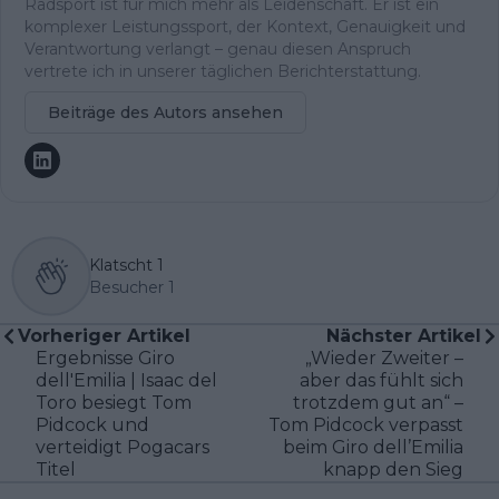
Radsport ist für mich mehr als Leidenschaft. Er ist ein
komplexer Leistungssport, der Kontext, Genauigkeit und
Verantwortung verlangt – genau diesen Anspruch
vertrete ich in unserer täglichen Berichterstattung.
Beiträge des Autors ansehen
Klatscht
1
Besucher
1
Vorheriger Artikel
Nächster Artikel
Ergebnisse Giro
„Wieder Zweiter –
dell'Emilia | Isaac del
aber das fühlt sich
Toro besiegt Tom
trotzdem gut an“ –
Pidcock und
Tom Pidcock verpasst
verteidigt Pogacars
beim Giro dell’Emilia
Titel
knapp den Sieg