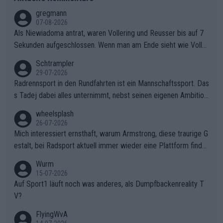
gregmann
07-08-2026
Als Niewiadoma antrat, waren Vollering und Reusser bis auf 7
Sekunden aufgeschlossen. Wenn man am Ende sieht wie Voller
ing Reusser hat stehen lassen, ist es unverständlich, wieso Voll
Schtrampler
ering die 7 Sekunden zu Niewiadoma nicht geschlossen hat un
29-07-2026
d den Abstand hat anwachsen lassen. Ein schwerer taktischer
Radrennsport in den Rundfahrten ist ein Mannschaftssport. Das
Fehler, der den Tour Sieg kosten wird.Diese Beobachtung trifft
s Tadej dabei alles unternimmt, nebst seinen eigenen Ambition
den taktischen Kern dieser dramatischen Etappe perfekt. Die
en, gegenüber seinen Helfern Solidarität zu zeigen und so das
wheelsplash
Zögerlichkeit von Demi Vollering in diesem Moment war das e
ganze Team auch mental stark zu machen und konkret am Erf
26-07-2026
ntscheidende Puzzleteil, das Katarzyna Niewiadoma die Tür z
olg teilzuhaben, ist ihm ganz hoch anzurechnen. Das ist ein Zei
Mich interessiert ernsthaft, warum Armstrong, diese traurige G
um Gelben Trikot geöffnet hat.Das taktische Dilemma am Mon
chen weit über den Radsport hinaus.
estalt, bei Radsport aktuell immer wieder eine Plattform finde
t VentouxDie psychologische Falle: Vollering spekulierte in die
t. Könnte mir die Redaktion diese Frage beantworten?
Wurm
ser Phase darauf, dass Marlen Reusser im Gelben Trikot die N
15-07-2026
achführarbeit leistet, um ihre Gesamtführung zu verteidigen.De
Auf Sport1 läuft noch was anderes, als Dumpfbackenreality T
r Pokereinsatz: Anstatt die verbleibenden 7 Sekunden sofort s
V?
elbst zuzufahren, verließ sich Vollering zu lange auf die Tempo
arbeit anderer.Niewiadomas Momentum: Niewiadoma nutzte g
FlyingWvA