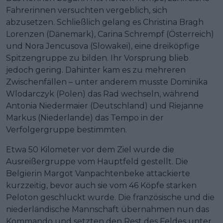
Fahrerinnen versuchten vergeblich, sich
abzusetzen. Schließlich gelang es Christina Bragh
Lorenzen (Dänemark), Carina Schrempf (Österreich)
und Nora Jencusova (Slowakei), eine dreiköpfige
Spitzengruppe zu bilden. Ihr Vorsprung blieb
jedoch gering. Dahinter kam es zu mehreren
Zwischenfällen – unter anderem musste Dominika
Wlodarczyk (Polen) das Rad wechseln, während
Antonia Niedermaier (Deutschland) und Riejanne
Markus (Niederlande) das Tempo in der
Verfolgergruppe bestimmten.
Etwa 50 Kilometer vor dem Ziel wurde die
Ausreißergruppe vom Hauptfeld gestellt. Die
Belgierin Margot Vanpachtenbeke attackierte
kurzzeitig, bevor auch sie vom 46 Köpfe starken
Peloton geschluckt wurde. Die französische und die
niederländische Mannschaft übernahmen nun das
Kommando und setzten den Rest des Feldes unter