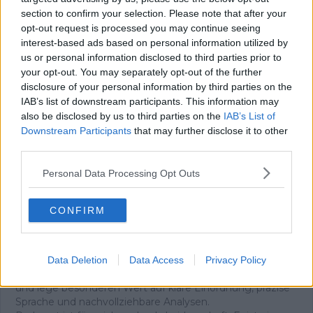
Kirschen, kein Wasser, keine Erfahrung. Von Les Gets aus
section to confirm your selection. Please note that after your
wurde es trotzdem der glücklichste Tag meines Lebens.
opt-out request is processed you may continue seeing
Als ich die Häuser auf halber Höhe des Joux Plane
interest-based ads based on personal information utilized by
erreichte, wusste ich, dass ich nicht aufhören würde zu
us or personal information disclosed to third parties prior to
treten. Oben angekommen trank ich an einem
your opt-out. You may separately opt-out of the further
Baumstamm – und spürte eine Freude, die ich bis heute
disclosure of your personal information by third parties on the
mit dem Radsport verbinde. Im Tal stand die
IAB’s list of downstream participants. This information may
Entscheidung an: zurück oder weiter nach Avoriaz. Ich
also be disclosed by us to third parties on the
IAB’s List of
fuhr weiter, ohne anzuhalten, und schaffte auch den
Downstream Participants
that may further disclose it to other
zweiten Anstieg. Mit meinem knallroten, eigentlich
third parties.
lächerlichen Rad überholte ich Fahrer auf echten
Rennrädern. Wieder dieses Glück.
Personal Data Processing Opt Outs
Dieses unverfälschte Gefühl begleitet mich bis heute –
und es ist der Ursprung meiner Arbeit. Ich bin
Chefredakteur von Radsportaktuell.de und verantworte
CONFIRM
die redaktionelle Ausrichtung der Plattform:
Themenpriorisierung, Qualitätsstandards, Faktenprüfung
und die konsequente Aktualisierung von Inhalten, sobald
neue, verifizierte Informationen vorliegen. Neben der
Data Deletion
Data Access
Privacy Policy
Leitung der Redaktion schreibe und editiere ich selbst
und lege besonderen Wert auf klare Einordnung, präzise
Sprache und nachvollziehbare Analysen.