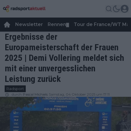
Newsletter
Rennen
Tour de France/WT Ma
▼
Ergebnisse der
Europameisterschaft der Frauen
2025 | Demi Vollering meldet sich
mit einer unvergesslichen
Leistung zurück
Radsport
durch
Pascal Michiels
Samstag, 04 Oktober 2025 um 17:11