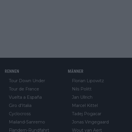
RENNEN
MÄNNER
Tour Down Under
Florian Lipowitz
Tour de France
Nils Politt
Vuelta a España
Jan Ullrich
Giro d'Italia
Marcel Kittel
Cyclocross
Tadej Pogacar
Mailand-Sanremo
Jonas Vingegaard
Flandern-Rundfahrt
Wout van Aert