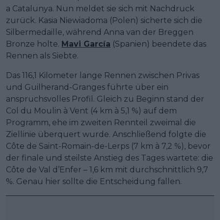
a Catalunya. Nun meldet sie sich mit Nachdruck
zurück. Kasia Niewiadoma (Polen) sicherte sich die
Silbermedaille, während Anna van der Breggen
Bronze holte.
Mavi García
(Spanien) beendete das
Rennen als Siebte.
Das 116,1 Kilometer lange Rennen zwischen Privas
und Guilherand-Granges führte über ein
anspruchsvolles Profil. Gleich zu Beginn stand der
Col du Moulin à Vent (4 km à 5,1 %) auf dem
Programm, ehe im zweiten Rennteil zweimal die
Ziellinie überquert wurde. Anschließend folgte die
Côte de Saint-Romain-de-Lerps (7 km à 7,2 %), bevor
der finale und steilste Anstieg des Tages wartete: die
Côte de Val d’Enfer – 1,6 km mit durchschnittlich 9,7
%. Genau hier sollte die Entscheidung fallen.