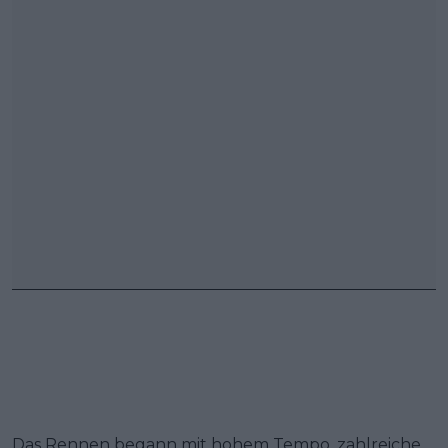
Das Rennen begann mit hohem Tempo, zahlreiche