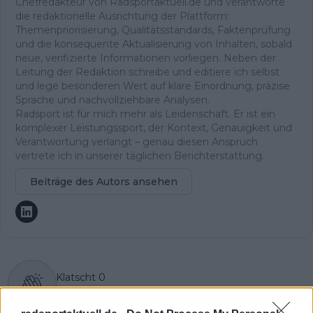
Chefredakteur von Radsportaktuell.de und verantworte
die redaktionelle Ausrichtung der Plattform:
Themenpriorisierung, Qualitätsstandards, Faktenprüfung
und die konsequente Aktualisierung von Inhalten, sobald
neue, verifizierte Informationen vorliegen. Neben der
Leitung der Redaktion schreibe und editiere ich selbst
und lege besonderen Wert auf klare Einordnung, präzise
Sprache und nachvollziehbare Analysen.
Radsport ist für mich mehr als Leidenschaft. Er ist ein
komplexer Leistungssport, der Kontext, Genauigkeit und
Verantwortung verlangt – genau diesen Anspruch
vertrete ich in unserer täglichen Berichterstattung.
Beiträge des Autors ansehen
Klatscht
0
Besucher
0