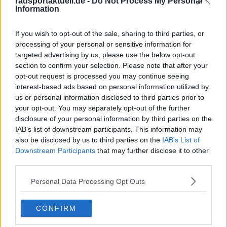
radsportaktuell.de -
Do Not Process My Personal
Vorheriger Artikel
Nächster Artikel
Information
Damiano Caruso über
Ergebnisse Giro
Bahrains „besondere
d'Italia 2026, 13.
If you wish to opt-out of the sale, sharing to third parties, or
Aura“ beim Giro
Etappe – Alberto
processing of your personal or sensitive information for
d’Italia 2026 und den
Bettiol holt den
targeted advertising by us, please use the below opt-out
Traum vom
Ausreißersieg in
section to confirm your selection. Please note that after your
Karriereende bei der
Verbania
opt-out request is processed you may continue seeing
Tour de France
interest-based ads based on personal information utilized by
us or personal information disclosed to third parties prior to
your opt-out. You may separately opt-out of the further
disclosure of your personal information by third parties on the
IAB’s list of downstream participants. This information may
also be disclosed by us to third parties on the
IAB’s List of
Downstream Participants
that may further disclose it to other
third parties.
Personal Data Processing Opt Outs
CONFIRM