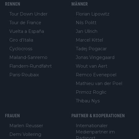
RENNEN
MÄNNER
Tour Down Under
Florian Lipowitz
Tour de France
Nils Politt
Vuelta a España
Jan Ullrich
Giro d'Italia
Marcel Kittel
Cyclocross
Tadej Pogacar
Mailand-Sanremo
Jonas Vingegaard
Flandern-Rundfahrt
Wout van Aert
Paris-Roubaix
Remco Evenepoel
Mathieu van der Poel
Primoz Roglic
Thibau Nys
FRAUEN
PARTNER & KOOPERATIONEN
Marlen Reusser
Internationaler
Medienpartner im
Demi Vollering
Radsport