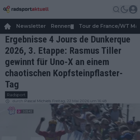
Newsletter
Rennen
Tour de France/WT Ma
▼
Ergebnisse 4 Jours de Dunkerque
2026, 3. Etappe: Rasmus Tiller
gewinnt für Uno-X an einem
chaotischen Kopfsteinpflaster-
Tag
Radsport
durch
Pascal Michiels
Freitag, 22 Mai 2026 um 16:48