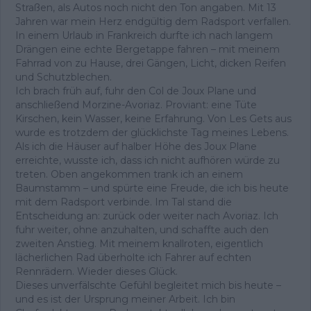
Straßen, als Autos noch nicht den Ton angaben. Mit 13
Jahren war mein Herz endgültig dem Radsport verfallen.
In einem Urlaub in Frankreich durfte ich nach langem
Drängen eine echte Bergetappe fahren – mit meinem
Fahrrad von zu Hause, drei Gängen, Licht, dicken Reifen
und Schutzblechen.
Ich brach früh auf, fuhr den Col de Joux Plane und
anschließend Morzine-Avoriaz. Proviant: eine Tüte
Kirschen, kein Wasser, keine Erfahrung. Von Les Gets aus
wurde es trotzdem der glücklichste Tag meines Lebens.
Als ich die Häuser auf halber Höhe des Joux Plane
erreichte, wusste ich, dass ich nicht aufhören würde zu
treten. Oben angekommen trank ich an einem
Baumstamm – und spürte eine Freude, die ich bis heute
mit dem Radsport verbinde. Im Tal stand die
Entscheidung an: zurück oder weiter nach Avoriaz. Ich
fuhr weiter, ohne anzuhalten, und schaffte auch den
zweiten Anstieg. Mit meinem knallroten, eigentlich
lächerlichen Rad überholte ich Fahrer auf echten
Rennrädern. Wieder dieses Glück.
Dieses unverfälschte Gefühl begleitet mich bis heute –
und es ist der Ursprung meiner Arbeit. Ich bin