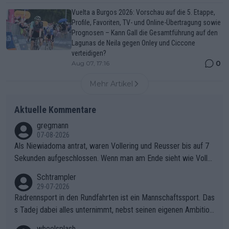
Vuelta a Burgos 2026: Vorschau auf die 5. Etappe,
Profile, Favoriten, TV- und Online-Übertragung sowie
Prognosen – Kann Gall die Gesamtführung auf den
Lagunas de Neila gegen Onley und Ciccone
verteidigen?
0
Aug 07, 17:16
Mehr Artikel
Aktuelle Kommentare
gregmann
07-08-2026
Als Niewiadoma antrat, waren Vollering und Reusser bis auf 7
Sekunden aufgeschlossen. Wenn man am Ende sieht wie Voller
ing Reusser hat stehen lassen, ist es unverständlich, wieso Voll
Schtrampler
ering die 7 Sekunden zu Niewiadoma nicht geschlossen hat un
29-07-2026
d den Abstand hat anwachsen lassen. Ein schwerer taktischer
Radrennsport in den Rundfahrten ist ein Mannschaftssport. Das
Fehler, der den Tour Sieg kosten wird.Diese Beobachtung trifft
s Tadej dabei alles unternimmt, nebst seinen eigenen Ambition
den taktischen Kern dieser dramatischen Etappe perfekt. Die
en, gegenüber seinen Helfern Solidarität zu zeigen und so das
wheelsplash