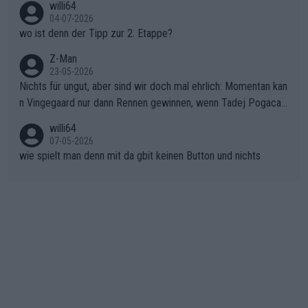
willi64
gibt. Diese Etappe wird sicher als der psychologische Wendep
04-07-2026
unkt dieser Tour in die Geschichte eingehen. Wenn man bei so
wo ist denn der Tipp zur 2. Etappe?
einem harten Aufstieg einmal den Moment verpasst und der K
onkurrentin die "zweite Luft" schenkt, ist der Schaden am Ber
Z-Man
23-05-2026
g kaum noch zu reparieren.Vor uns liegt nun das große Finale R
Nichts für ungut, aber sind wir doch mal ehrlich: Momentan kan
ichtung Nizza. Niewiadoma hat psychologisch Oberwasser, ab
n Vingegaard nur dann Rennen gewinnen, wenn Tadej Pogacar
er SD Worx und Vollering müssen jetzt All-In gehen. (gregman
nicht mitfährt!!!
n)
willi64
07-05-2026
wie spielt man denn mit da gbit keinen Button und nichts