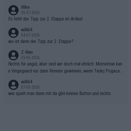
gang auf den steilen Schlusskilometern noch einmal zu schließ
Typ ist so was von daneben. Er kann seine Meinung haben, abe
Mike
en.Teurer Sekundenpoker: Die Quittung sind nun 15 Sekunden
r die gehört nicht in dieses Medium!
05-07-2026
Rückstand im Gesamtklassement – ein Polster, das Niewiado
Es fehlt der Tipp zur 2. Etappe im Artikel
ma vor der Schlussetappe nach Nizza alle Trümpfe in die Hand
willi64
gibt. Diese Etappe wird sicher als der psychologische Wendep
04-07-2026
unkt dieser Tour in die Geschichte eingehen. Wenn man bei so
wo ist denn der Tipp zur 2. Etappe?
einem harten Aufstieg einmal den Moment verpasst und der K
onkurrentin die "zweite Luft" schenkt, ist der Schaden am Ber
Z-Man
23-05-2026
g kaum noch zu reparieren.Vor uns liegt nun das große Finale R
Nichts für ungut, aber sind wir doch mal ehrlich: Momentan kan
ichtung Nizza. Niewiadoma hat psychologisch Oberwasser, ab
n Vingegaard nur dann Rennen gewinnen, wenn Tadej Pogacar
er SD Worx und Vollering müssen jetzt All-In gehen. (gregman
nicht mitfährt!!!
n)
willi64
07-05-2026
wie spielt man denn mit da gbit keinen Button und nichts