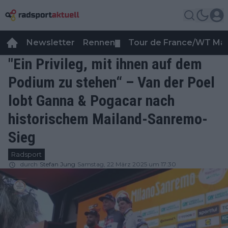
Newsletter
Rennen
Tour de France/WT Ma
▼
"Ein Privileg, mit ihnen auf dem
Podium zu stehen“ – Van der Poel
lobt Ganna & Pogacar nach
historischem Mailand-Sanremo-
Sieg
Radsport
durch
Stefan Jung
Samstag, 22 März 2025 um 17:30