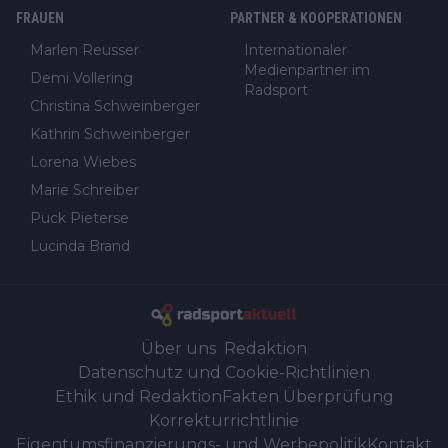
FRAUEN
PARTNER & KOOPERATIONEN
Marlen Reusser
Internationaler
Medienpartner im
Demi Vollering
Radsport
Christina Schweinberger
Kathrin Schweinberger
Lorena Wiebes
Marie Schreiber
Puck Pieterse
Lucinda Brand
Über uns
Redaktion
Datenschutz und Cookie-Richtlinien
Ethik und Redaktion
Fakten Überprüfung
Korrekturrichtlinie
Eigentumsfinanzierungs- und Werbepolitik
Kontakt