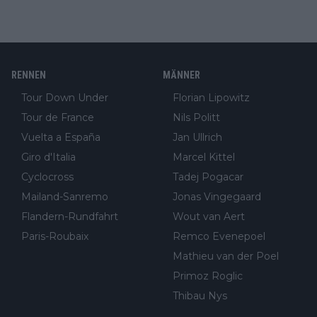
RENNEN
MÄNNER
Tour Down Under
Florian Lipowitz
Tour de France
Nils Politt
Vuelta a España
Jan Ullrich
Giro d'Italia
Marcel Kittel
Cyclocross
Tadej Pogacar
Mailand-Sanremo
Jonas Vingegaard
Flandern-Rundfahrt
Wout van Aert
Paris-Roubaix
Remco Evenepoel
Mathieu van der Poel
Primoz Roglic
Thibau Nys