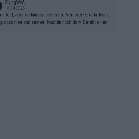
FlyingWvA
16-04-2026
mir leid, aber so klingen schlechte Verlierer! Erst kritisiert
g, dass niemand seinem Kapitän nach dem Defekt einen r
 Teppich ausrollt. Dann schimpft Pogacar selber über sei
Shimano-Schubkarre", ehe Morgado denkt, dass der Welt
ter mit einem platten Reifen ins Velodrome einfuhr. Schle
r Stil!!! Insbesondere, wenn man sich die Rennsituation vo
m Defekt anschaut - wer andern eine Grube gräbt, fällt sel
hinein.