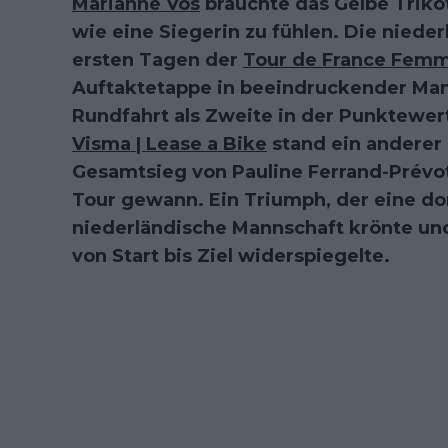
Marianne Vos
brauchte das Gelbe Triko
wie eine Siegerin zu fühlen. Die nieder
ersten Tagen der
Tour de France Fem
Auftaktetappe in beeindruckender Man
Rundfahrt als Zweite in der Punktewer
Visma | Lease a Bike
stand ein anderer 
Gesamtsieg von Pauline Ferrand-Prévot, 
Tour gewann. Ein Triumph, der eine d
niederländische Mannschaft krönte un
von Start bis Ziel widerspiegelte.