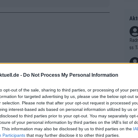
Akt
Radr
ss T
onen
as g
Erfo
Mich
tuell.de -
Do Not Process My Personal Information
Zeic
Gest
et. 
to opt-out of the sale, sharing to third parties, or processing of your per
formation for targeted advertising by us, please use the below opt-out s
Auf 
r selection. Please note that after your opt-out request is processed y
eing interest-based ads based on personal information utilized by us or
V?
disclosed to third parties prior to your opt-out. You may separately opt-
losure of your personal information by third parties on the IAB’s list of
. This information may also be disclosed by us to third parties on the
IA
Bori
Participants
that may further disclose it to other third parties.