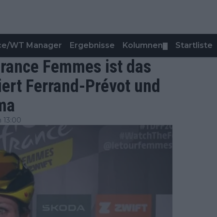
nce/WT Manager
Ergebnisse
Kolumnen
Startliste
▼
 France Femmes ist das
iert Ferrand-Prévot und
sma
 13:00