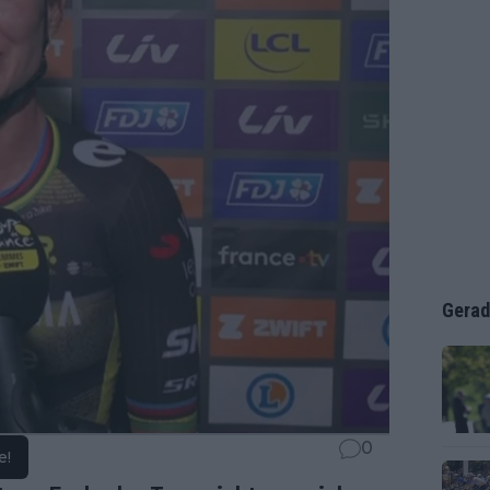
Gerad
0
e!