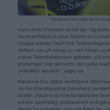
Marianne Vos zeigt keine Anz
Ganz ohne Dramatik verlief der Tag jedoch
Ferrand-Prévot in einer Abfahrt in Schwie
Gruppe wieder. Doch ihre Teamkolleginnen 
Abfahrt war ich etwas zu weit hinten und
meine Teamkolleginnen gebeten, auf mic
großartigen Job gemacht, die Lücke wiede
unendlich dankbar“, sagte sie.
Marianne Vos, selbst mehrfache Weltmeist
nur für ihre physische Dominanz, sondern
Straße: „Pauline ist eine fantastische Tea
extrem zielstrebig, professionell und gleic
dieser Tour gezeigt, wozu sie fähig ist – u