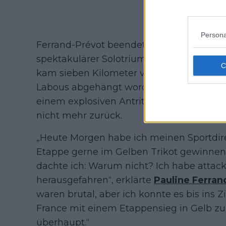
Persona
Ferrand-Prévot beendete die Rundfahrt m
spektakulärer Solotriumph am Finalwoche
kam sieben Kilometer vor dem Ziel, kurz
Labous abgehängt worden war und die Ver
einem explosiven Antritt fuhr die Französ
nicht mehr zurück.
„Heute Morgen habe ich meinen Sportdirek
Etappe gerne im Gelben Trikot gewinnen w
dachte ich: Warum nicht? Ich habe attack
herausgefahren“, erklärte
Pauline Ferran
waren brutal, aber ich konnte es bis ins 
France mit einem Etappensieg in Gelb zu 
überhaupt.“