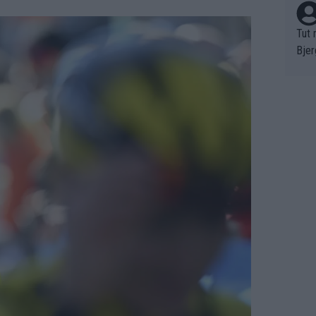
Tut 
Bjer
oten
ne "
meis
chte
r de
bst 