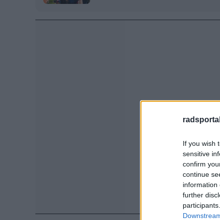
radsportak
If you wish 
sensitive in
confirm you
continue se
information 
further disc
participants
Downstream 