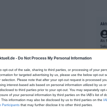
Akt
Als 
Seku
ring
olle
tuell.de -
Do Not Process My Personal Information
und 
Radr
er F
to opt-out of the sale, sharing to third parties, or processing of your per
ss T
formation for targeted advertising by us, please use the below opt-out s
riff
onen
r selection. Please note that after your opt-out request is processed y
Die 
as g
eing interest-based ads based on personal information utilized by us or
as e
Erfo
Mich
disclosed to third parties prior to your opt-out. You may separately opt-
ür z
äfteverhältnis erneut offengelegt hat.
Zeic
Gest
losure of your personal information by third parties on the IAB’s list of
Mont
ündig ein Ausreißversuch von Mathieu
. This information may also be disclosed by us to third parties on the
IA
et. 
n di
Participants
that may further disclose it to other third parties.
 Hintergrund formierten sich Allianzen