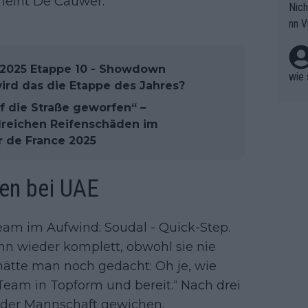
meint De Cauwer.
Nich
groß
nn V
berw
r nic
hen.
 2025 Etappe 10 - Showdown
wie 
ird das die Etappe des Jahres?
f die Straße geworfen“ –
lreichen Reifenschäden im
r de France 2025
gen bei UAE
am im Aufwind: Soudal - Quick-Step.
 wieder komplett, obwohl sie nie
hätte man noch gedacht: Oh je, wie
 Team in Topform und bereit.“ Nach drei
 der Mannschaft gewichen.