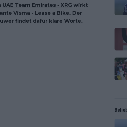
m
UAE Team Emirates - XRG
wirkt
nante
Visma - Lease a Bike
. Der
auwer
findet dafür klare Worte.
Belie