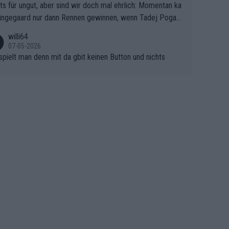
ts für ungut, aber sind wir doch mal ehrlich: Momentan ka
e Finale Richtung Nizza. Niewiadoma hat psychologisch O
ingegaard nur dann Rennen gewinnen, wenn Tadej Pogaca
asser, aber SD Worx und Vollering müssen jetzt All-In ge
ht mitfährt!!!
 (gregmann)
willi64
07-05-2026
spielt man denn mit da gbit keinen Button und nichts