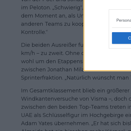
im Peloton. „Schwierig“, urteilt De Cauw
dem Moment an, als Uno-X – ich frage m
Persona
anderen Teams zu kooperieren begannen, 
Kontrolle.“
Die beiden Ausreißer fuhren mit Unterst
km/h – zu zweit. Ohne das überraschend
wohl um den Etappensieg gesprintet. S
zwischen Jonathan Milan und Tim Merlier 
Sprinterfraktion. „Natürlich wünscht man 
Im Gesamtklassement blieb ein größerer S
Windkantenversuche von Visma –, doch di
zwischen den beiden Top-Teams treten im
UAE als Schlüsselfigur im Hochgebirge ein
Adam Yates übernehmen. „Er hat sich bish