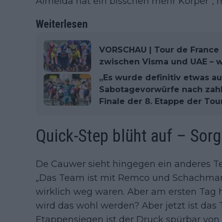
Almeida hat ein bisschen mehr Körper“, 
Weiterlesen
VORSCHAU | Tour de France
zwischen Visma und UAE – w
„Es wurde definitiv etwas au
Sabotagevorwürfe nach zah
Finale der 8. Etappe der Tou
Quick-Step blüht auf – Sor
De Cauwer sieht hingegen ein anderes Te
„Das Team ist mit Remco und Schachmann
wirklich weg waren. Aber am ersten Tag 
wird das wohl werden? Aber jetzt ist das
Etappensiegen ist der Druck spürbar von