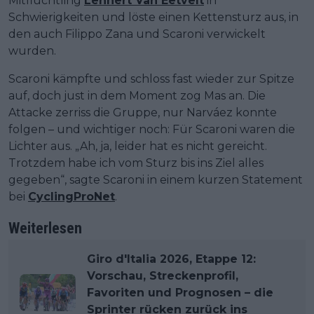
Mitflüchtling
Lennert Van Eetvelt
in
Schwierigkeiten und löste einen Kettensturz aus, in
den auch Filippo Zana und Scaroni verwickelt
wurden.
Scaroni kämpfte und schloss fast wieder zur Spitze
auf, doch just in dem Moment zog Mas an. Die
Attacke zerriss die Gruppe, nur Narváez konnte
folgen – und wichtiger noch: Für Scaroni waren die
Lichter aus. „Ah, ja, leider hat es nicht gereicht.
Trotzdem habe ich vom Sturz bis ins Ziel alles
gegeben“, sagte Scaroni in einem kurzen Statement
bei
CyclingProNet
.
Weiterlesen
Giro d'Italia 2026, Etappe 12:
Vorschau, Streckenprofil,
Favoriten und Prognosen – die
Sprinter rücken zurück ins