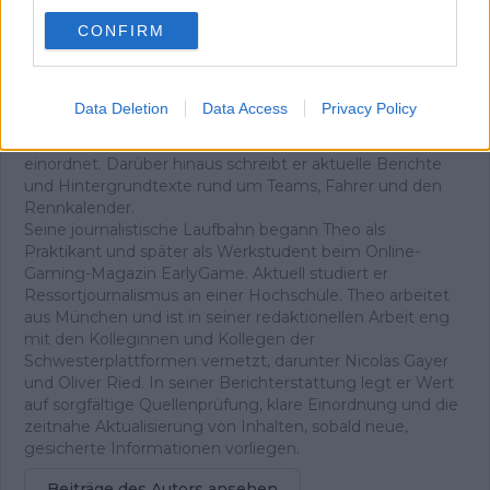
Redakteur
CONFIRM
Theo ist seit 2025 Teil der Redaktion von
Radsportaktuell.de und berichtet über den
professionellen Radsport. Ein Schwerpunkt seiner Arbeit
liegt auf Liveblogs zu wichtigen Renntagen und Etappen,
Data Deletion
Data Access
Privacy Policy
bei denen er das Geschehen in Echtzeit begleitet und
Ergebnisse sowie taktische Entwicklungen fortlaufend
einordnet. Darüber hinaus schreibt er aktuelle Berichte
und Hintergrundtexte rund um Teams, Fahrer und den
Rennkalender.
Seine journalistische Laufbahn begann Theo als
Praktikant und später als Werkstudent beim Online-
Gaming-Magazin EarlyGame. Aktuell studiert er
Ressortjournalismus an einer Hochschule. Theo arbeitet
aus München und ist in seiner redaktionellen Arbeit eng
mit den Kolleginnen und Kollegen der
Schwesterplattformen vernetzt, darunter Nicolas Gayer
und Oliver Ried. In seiner Berichterstattung legt er Wert
auf sorgfältige Quellenprüfung, klare Einordnung und die
zeitnahe Aktualisierung von Inhalten, sobald neue,
gesicherte Informationen vorliegen.
Beiträge des Autors ansehen