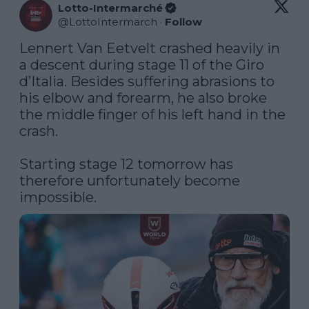
Lotto-Intermarché
@
LottoIntermarch
·
Follow
Lennert Van Eetvelt crashed heavily in 
a descent during stage 11 of the Giro 
d’Italia. Besides suffering abrasions to 
his elbow and forearm, he also broke 
the middle finger of his left hand in the 
crash. 

Starting stage 12 tomorrow has 
therefore unfortunately become 
impossible.