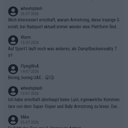
en, gegenüber seinen Helfern Solidarität zu zeigen und so das
wheelsplash
ganze Team auch mental stark zu machen und konkret am Erf
26-07-2026
olg teilzuhaben, ist ihm ganz hoch anzurechnen. Das ist ein Zei
Mich interessiert ernsthaft, warum Armstrong, diese traurige G
chen weit über den Radsport hinaus.
estalt, bei Radsport aktuell immer wieder eine Plattform finde
t. Könnte mir die Redaktion diese Frage beantworten?
Wurm
15-07-2026
Auf Sport1 läuft noch was anderes, als Dumpfbackenreality T
V?
FlyingWvA
14-07-2026
Boring, boring UAE... 🥱😴
wheelsplash
13-07-2026
Ich habe ernsthaft überhaupt keine Lust, irgenwelche Kommen
tare von dem Super-Doper und Bully Armstrong zu lesen. Der
Typ ist so was von daneben. Er kann seine Meinung haben, abe
Mike
r die gehört nicht in dieses Medium!
05-07-2026