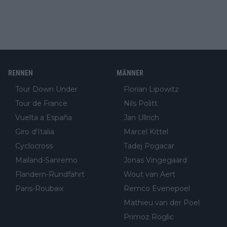
RENNEN
MÄNNER
Tour Down Under
Florian Lipowitz
Tour de France
Nils Politt
Vuelta a España
Jan Ullrich
Giro d'Italia
Marcel Kittel
Cyclocross
Tadej Pogacar
Mailand-Sanremo
Jonas Vingegaard
Flandern-Rundfahrt
Wout van Aert
Paris-Roubaix
Remco Evenepoel
Mathieu van der Poel
Primoz Roglic