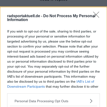
radsportaktuell.de -
Do Not Process My Personal
Information
Jetzt kostenlos den RadsportAktuell-
If you wish to opt-out of the sale, sharing to third parties, or
Newsletter abonnieren!
processing of your personal or sensitive information for
Nachdem du auf „Abonnieren“ geklickt hast,
targeted advertising by us, please use the below opt-out
erhältst du sofort eine E-Mail von uns. Bei
section to confirm your selection. Please note that after your
einigen Lesern landet diese im Spam-
opt-out request is processed you may continue seeing
Ordner – überprüfe ihn daher bitte ebenfalls.
interest-based ads based on personal information utilized by
Alle wichtigen News, Ergebnisse und
us or personal information disclosed to third parties prior to
Rennvorschauen – täglich kompakt per E-
your opt-out. You may separately opt-out of the further
Mail.
disclosure of your personal information by third parties on the
IAB’s list of downstream participants. This information may
also be disclosed by us to third parties on the
IAB’s List of
Abonnieren
Downstream Participants
that may further disclose it to other
third parties.
Personal Data Processing Opt Outs
Theo Stodiek