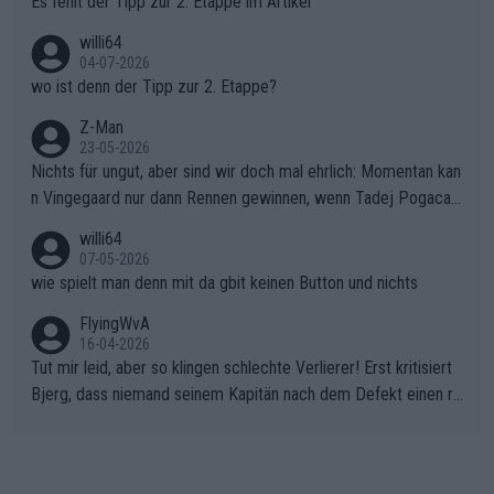
Es fehlt der Tipp zur 2. Etappe im Artikel
willi64
04-07-2026
wo ist denn der Tipp zur 2. Etappe?
Z-Man
23-05-2026
Nichts für ungut, aber sind wir doch mal ehrlich: Momentan kan
n Vingegaard nur dann Rennen gewinnen, wenn Tadej Pogacar
nicht mitfährt!!!
willi64
07-05-2026
wie spielt man denn mit da gbit keinen Button und nichts
FlyingWvA
16-04-2026
Tut mir leid, aber so klingen schlechte Verlierer! Erst kritisiert
Bjerg, dass niemand seinem Kapitän nach dem Defekt einen ro
ten Teppich ausrollt. Dann schimpft Pogacar selber über seine
"Shimano-Schubkarre", ehe Morgado denkt, dass der Weltmeis
ter mit einem platten Reifen ins Velodrome einfuhr. Schlechter